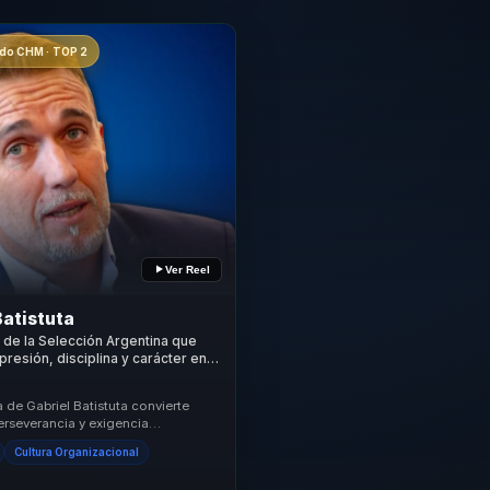
o CHM · TOP 2
Ver Reel
Batistuta
a de la Selección Argentina que
presión, disciplina y carácter en
 rendimiento para líderes y
 de Gabriel Batistuta convierte
perseverancia y exigencia
en una conversación aplicable al
Cultura Organizacional
.