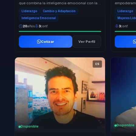
que combina la inteligencia emocional con las
empoderami
neurociencias para ofrecer soluciones efectiv...
caracter y 
Liderazgo
Cambio y Adaptación
Liderazgo
reto concret
Inteligencia Emocional
Mujeres Líd
20
años
3
conf.
3
conf.
Cotizar
Ver Perfil
ES
Disponible
Disponible