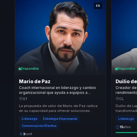
ES
Disponible
Disponible
Mario de Paz
Duilio d
Coach internacional en liderazgo y cambio
Creador de 
organizacional que ayuda a equipos a
rendimiento
convertir estrategia y finanzas en ejecucion,
disciplina d
GT
CL
foco y crecimiento.
y resultado
La propuesta de valor de Mario de Paz radica
Duilio de La
en su capacidad para ofrecer soluciones
transformado
integrales que combinan inspiración y acción.
responsable
Liderazgo
Estrategia Empresarial
Liderazgo
Su enf...
atrás eq...
Comunicación Efectiva
15
años
3
conf.