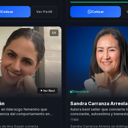
Cotizar
Ver Perfil
Cotizar
ES
Ver Reel
Disponible
án
Sandra Carranza Arreola
a en liderazgo femenino que
Autora best seller que convierte 
iencia del comportamiento en
consciente, autoestima y bienest
ncia y crecimiento para mujeres
confianza y cultura humana para 
MX
quipos.
lideres.
a de Ana Sayan conecta
Sandra Carranza Arreola se disting