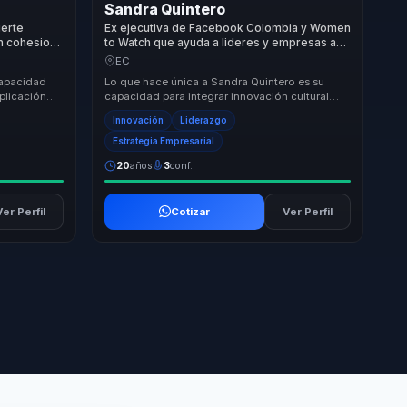
Sandra Quintero
ierte
Ex ejecutiva de Facebook Colombia y Women
en cohesion
to Watch que ayuda a lideres y empresas a
equipos.
convertir innovacion cultural en crecimiento,
EC
liderazgo y transformacion.
capacidad
Lo que hace única a Sandra Quintero es su
plicación
capacidad para integrar innovación cultural
oras que
con liderazgo femenino, ofreciendo un
Innovación
Liderazgo
enfoque que n...
Estrategia Empresarial
20
años
3
conf.
Ver Perfil
Cotizar
Ver Perfil