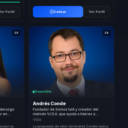
Ver Perfil
Cotizar
Ver Perfil
ES
ES
Disponible
Andrés Conde
liderazgo
Fundador de Somos tuIA y creador del
ar en
metodo V.I.D.A. que ayuda a lideres a
empresas y
convertir IA generativa en innovacion, criterio
DO
y adopcion responsable.
ue por su
La propuesta de valor de Andrés Conde radica