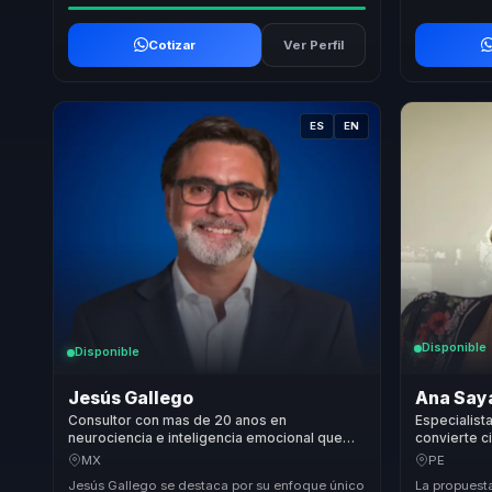
Cotizar
Ver Perfil
ES
EN
Disponible
Disponible
Jesús Gallego
Ana Say
Consultor con mas de 20 anos en
Especialist
neurociencia e inteligencia emocional que
convierte c
aporta claridad a lideres y equipos
voz, influe
MX
PE
comerciales.
líderes y e
Jesús Gallego se destaca por su enfoque único
La propuest