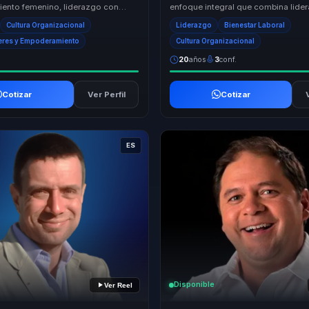
ento femenino, liderazgo con
enfoque integral que combina lide
ciencia del comportamiento con un
transformacional y consciencia per
Cultura Organizacional
Liderazgo
Bienestar Laboral
o para ...
propuesta ...
eres y Empoderamiento
Cultura Organizacional
20
años
3
conf.
Cotizar
Ver Perfil
Cotizar
ES
Disponible
Ver Reel