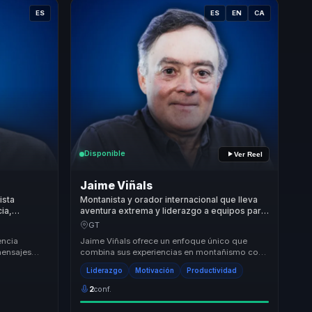
ES
ES
EN
CA
Disponible
Ver Reel
Jaime Viñals
ista
Montanista y orador internacional que lleva
ia,
aventura extrema y liderazgo a equipos para
n compromiso
convertir presion en resiliencia, foco y
GT
.
rendimiento.
encia
Jaime Viñals ofrece un enfoque único que
mensajes
combina sus experiencias en montañismo con
quipo.
principios de liderazgo y resiliencia. Su
Liderazgo
Motivación
Productividad
metodología...
2
conf.