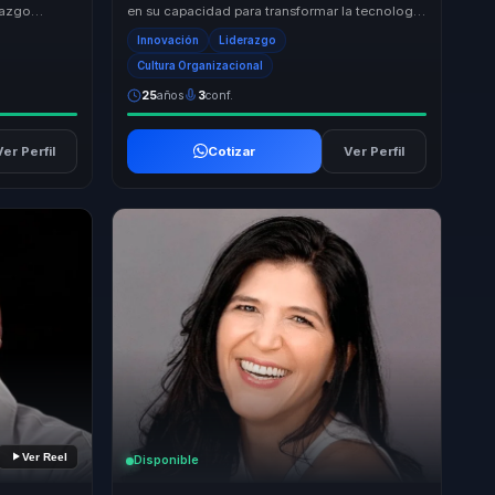
razgo
en su capacidad para transformar la tecnología
sonal. Su
en un aliado estratégico para el crecimiento ...
Innovación
Liderazgo
Cultura Organizacional
25
años
3
conf.
Ver Perfil
Cotizar
Ver Perfil
Ver Reel
Disponible