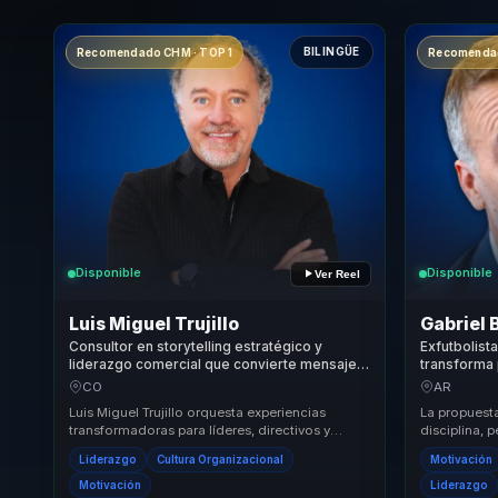
BILINGÜE
Recomendado CHM · TOP 1
Recomendad
Disponible
Disponible
Ver Reel
Luis Miguel Trujillo
Gabriel 
Consultor en storytelling estratégico y
Exfutbolist
liderazgo comercial que convierte mensajes
transforma 
complejos en recordación, influencia y
liderazgo y
CO
AR
motivación para líderes y equipos.
equipos.
Luis Miguel Trujillo orquesta experiencias
La propuesta
transformadoras para líderes, directivos y
disciplina, 
responsables de equipos, ayudándoles a dejar
competitiva 
Liderazgo
Cultura Organizacional
Motivación
atrás ...
negocio. P..
Motivación
Liderazgo