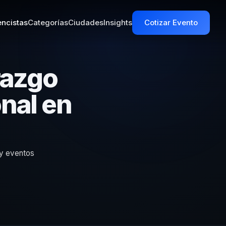
ncistas
Categorías
Ciudades
Insights
Cotizar Evento
razgo
nal en
 y eventos