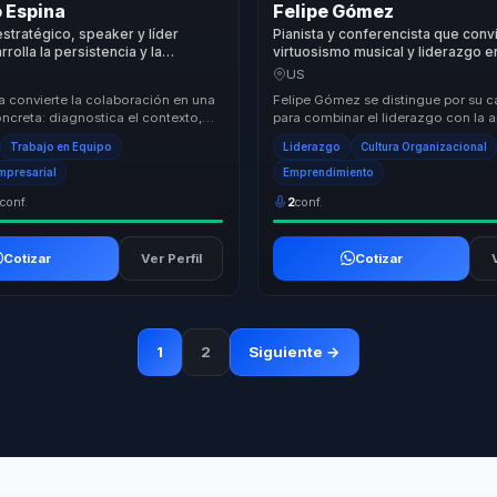
 Espina
Felipe Gómez
estratégico, speaker y líder
Pianista y conferencista que conv
rrolla la persistencia y la
virtuosismo musical y liderazgo 
n para superar desafíos
y alto desempeno para lideres y 
US
in colapsar en el camino
a convierte la colaboración en una
Felipe Gómez se distingue por su 
oncreta: diagnostica el contexto,
para combinar el liderazgo con la a
versaciones útiles y ayuda a equi...
práctica de metodologías innovad
Trabajo en Equipo
Liderazgo
Cultura Organizacional
transfor...
Empresarial
Emprendimiento
1
conf.
2
conf.
Cotizar
Ver Perfil
Cotizar
1
2
Siguiente →