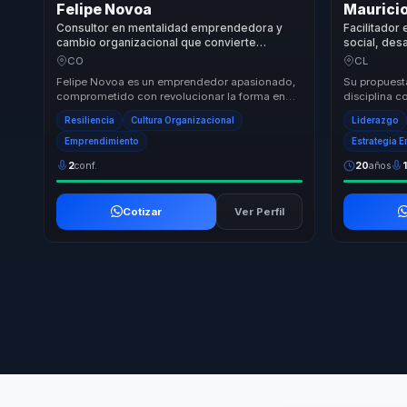
Felipe Novoa
Mauricio
Consultor en mentalidad emprendedora y
Facilitador 
cambio organizacional que convierte
social, desa
liderazgo transformacional en resiliencia,
colaboració
CO
CL
acción y crecimiento para equipos.
complejos s
Felipe Novoa es un emprendedor apasionado,
Su propuest
comprometido con revolucionar la forma en
disciplina c
que las empresas abordan el negocio y el
facilita con
Resiliencia
Cultura Organizacional
Liderazgo
impacto soc...
Emprendimiento
Estrategia 
2
conf.
20
años
Cotizar
Ver Perfil