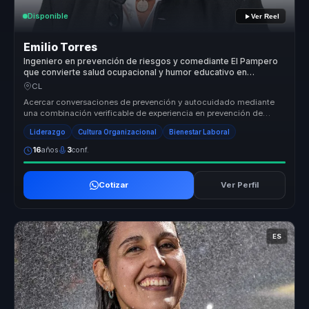
Disponible
Ver Reel
Emilio Torres
Ingeniero en prevención de riesgos y comediante El Pampero
que convierte salud ocupacional y humor educativo en
atención, bienestar y autocuidado para equipos.
CL
Acercar conversaciones de prevención y autocuidado mediante
una combinación verificable de experiencia en prevención de
riesgos, humor y ...
Liderazgo
Cultura Organizacional
Bienestar Laboral
16
años
3
conf.
Cotizar
Ver Perfil
ES