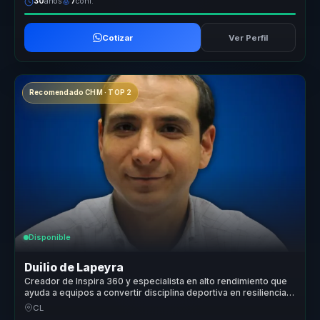
30
años
7
conf.
Cotizar
Ver Perfil
Recomendado CHM · TOP 2
Disponible
Duilio de Lapeyra
Creador de Inspira 360 y especialista en alto rendimiento que
ayuda a equipos a convertir disciplina deportiva en resiliencia,
motivación y resultados.
CL