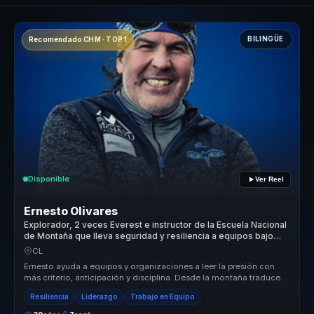
BILINGÜE
Recomendado CHM · TOP 1
Disponible
Ver Reel
Ernesto Olivares
Explorador, 2 veces Everest e instructor de la Escuela Nacional
de Montaña que lleva seguridad y resiliencia a equipos bajo
presión.
CL
Ernesto ayuda a equipos y organizaciones a leer la presión con
más criterio, anticipación y disciplina. Desde la montaña traduce
segurida...
Resiliencia
Liderazgo
Trabajo en Equipo