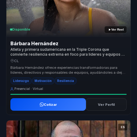
Disponible
Ver Reel
Bárbara Hernández
Atleta y primera sudamericana en la Triple Corona que
convierte resiliencia extrema en foco para lideres y equipos de
alto desempeno.
CL
Bárbara Hernández ofrece experiencias transformadoras para
líderes, directivos y responsables de equipos, ayudándoles a dejar
atrás equip...
Liderazgo
Motivación
Resiliencia
Presencial · Virtual
Cotizar
Ver Perfil
ES