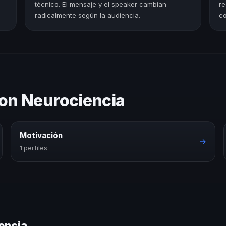
técnico. El mensaje y el speaker cambian
re
radicalmente según la audiencia.
co
con Neurociencia
Motivación
→
1 perfiles
encia