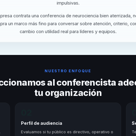
impulsivas.
resa contrata una conferencia de neurociencia bien aterrizada, n
pra un marco más fino para conversar sobre atención, criterio, c
cambio con utilidad real para líderes y equipos.
NUESTRO ENFOQUE
ccionamos al conferencista ade
tu organización
02
Perfil de audiencia
S
,
Evaluamos si tu público es directivo, operativo o
Te