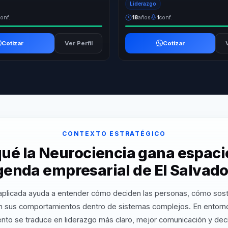
Liderazgo
conf.
18
años
1
conf.
Cotizar
Ver Perfil
Cotizar
CONTEXTO ESTRATÉGICO
qué la Neurociencia gana espacio
genda empresarial de El Salvado
 aplicada ayuda a entender cómo deciden las personas, cómo sost
 sus comportamientos dentro de sistemas complejos. En entorno
nto se traduce en liderazgo más claro, mejor comunicación y de