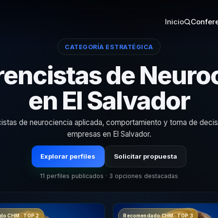
Inicio
Confere
CATEGORÍA ESTRATÉGICA
encistas de Neuro
en El Salvador
istas de neurociencia aplicada, comportamiento y toma de decis
empresas en El Salvador.
Explorar perfiles
Solicitar propuesta
11 perfiles publicados · 3 opciones destacadas
o CHM · TOP 2
Recomendado CHM · TOP 3