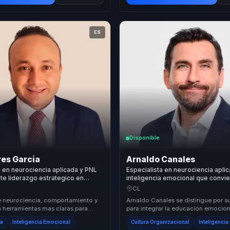
ES
Disponible
res Garcia
Arnaldo Canales
a en neurociencia aplicada y PNL
Especialista en neurociencia apli
te liderazgo estrategico en
inteligencia emocional que convie
alineacion para equipos.
empresarial en bienestar para líd
CL
equipos.
e neurociencia, comportamiento y
Arnaldo Canales se distingue por 
n herramientas mas claras para
para integrar la educación emocion
r, comunicar con mas criterio y
entorno corporativo, ofreciendo u
ia
Inteligencia Emocional
Cultura Organizacional
Inteligenci
único...