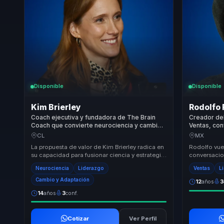
Disponible
Disponible
Kim Brierley
Rodolfo
Coach ejecutiva y fundadora de The Brain
Creador del
Coach que convierte neurociencia y cambio
Ventas, con
organizacional en mejores decisiones para
en cierres 
CL
MX
lideres.
venta.
La propuesta de valor de Kim Brierley radica en
Rodolfo vue
su capacidad para fusionar ciencia y estrategia
conversacion
en un marco práctico y accesible. Con for...
neurociencia
Neurociencia
Liderazgo
Ventas
L
en herramien
Cambio y Adaptación
12
años
3
14
años
3
conf.
Cotizar
Ver Perfil