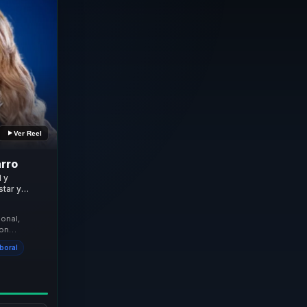
Ver Reel
rro
l y
star y
vo para
onal,
con
ar
aboral