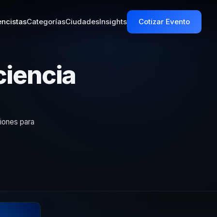
ncistas
Categorías
Ciudades
Insights
Cotizar Evento
ciencia
iones para