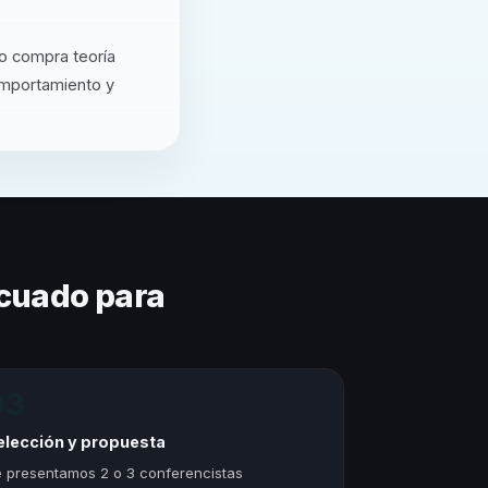
o compra teoría
omportamiento y
cuado para
03
elección y propuesta
 presentamos 2 o 3 conferencistas