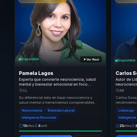
Disponible
Ver Reel
Disponible
Pamela Lagos
Carlos 
Experta que convierte neurociencia, salud
Autor de Li
mental y bienestar emocional en foco
neurocienci
sostenible para lideres, empresas y equipos.
emociones y
CL
AR
para lídere
Su diferencial esta en bajar neurociencia y
Carlos Sosa,
salud mental a herramientas comprensibles
rendimiento
para liderazgo, cultura y trabajo diario.
combina cie
Neurociencia
Bienestar Laboral
Liderazgo
Convierte...
optimizar la.
Inteligencia Emocional
Inteligenci
13
años
3
conf.
25
años