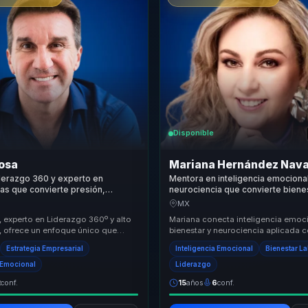
Disponible
Sosa
Mariana Hernández Nava
derazgo 360 y experto en
Mentora en inteligencia emociona
as que convierte presión,
neurociencia que convierte biene
 decisiones en alto rendimiento
colaboracion en liderazgo efecti
MX
s y equipos.
empresas y equipos.
 experto en Liderazgo 360º y alto
Mariana conecta inteligencia emoci
, ofrece un enfoque único que
bienestar y neurociencia aplicada 
ncias duras y blandas para
herramientas concretas para mejor
Estrategia Empresarial
Inteligencia Emocional
Bienestar L
..
colaboracion, clima y l...
a Emocional
Liderazgo
2
conf.
15
años
6
conf.