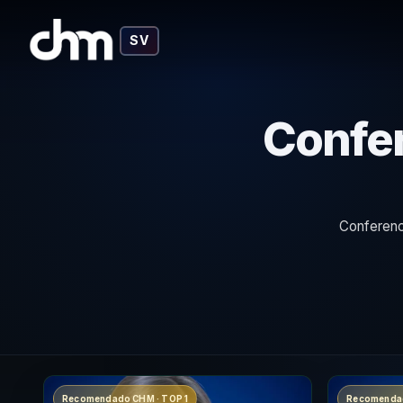
SV
Confer
Conferenc
Recomendado CHM · TOP 1
Recomendad