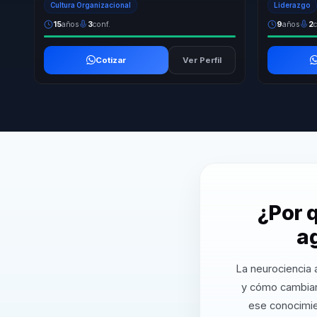
Cultura Organizacional
Liderazgo
15
años
3
conf.
9
años
2
Cotizar
Ver Perfil
¿Por 
a
La neurociencia
y cómo cambian
ese conocimie