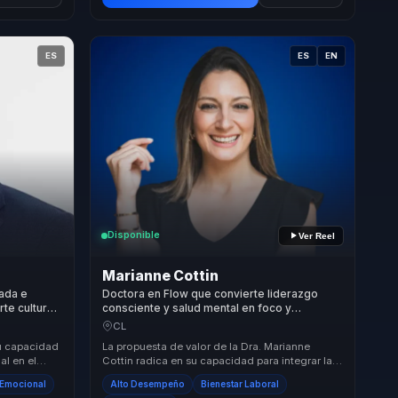
ES
ES
EN
Disponible
Ver Reel
Marianne Cottin
cada e
Doctora en Flow que convierte liderazgo
rte cultura
consciente y salud mental en foco y
eres y
bienestar para lideres y equipos de alto
CL
desempeno.
su capacidad
La propuesta de valor de la Dra. Marianne
al en el
Cottin radica en su capacidad para integrar la
n enfoque
ciencia de vanguardia con un enfoque humano
a Emocional
Alto Desempeño
Bienestar Laboral
y em...