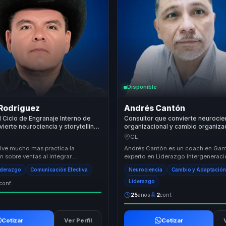
Disponible
 Rodríguez
Andrés Cantón
 Ciclo de Engranaje Interno de
Consultor que convierte neurocien
vierte neurociencia y storytelling
organizacional y cambio organiza
y resultados para equipos de
mejores decisiones para equipos
CL
lve mucho mas practica la
Andrés Cantón es un coach en Gami
 sobre ventas al integrar
experto en Liderazgo Intergeneraci
, storytelling y criterio comercial
años de experiencia, habiendo ase
iderazgo
Comunicación Efectiva
Neurociencia
Cambio y Adaptació
ta...
más d...
Liderazgo
conf.
25
años
2
conf.
Cotizar
Ver Perfil
Cotizar