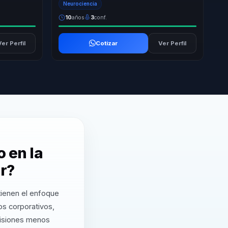
Neurociencia
10
años
3
conf.
Ver Perfil
Cotizar
Ver Perfil
 en la
r?
ienen el enfoque
s corporativos,
cisiones menos