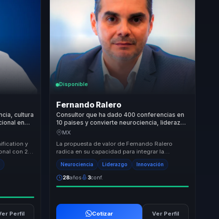
Disponible
Fernando Ralero
cia, cultura
Consultor que ha dado 400 conferencias en
cional en
10 paises y convierte neurociencia, liderazgo
.
y ventas en claridad para empresas.
MX
fication y
La propuesta de valor de Fernando Ralero
onal con 25
radica en su capacidad para integrar la
sorado a
neurociencia con estrategias empresariales,
n
Neurociencia
Liderazgo
Innovación
ofreciendo a...
28
años
3
conf.
Ver Perfil
Cotizar
Ver Perfil