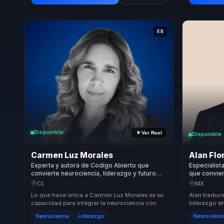
ES
Disponible
Ver Reel
Disponible
Carmen Luz Morales
Alan Flo
Experta y autora de Codigo Abierto que
Especialist
convierte neurociencia, liderazgo y futuro
que convier
del trabajo en mejores decisiones para
claridad y 
CL
MX
empresas.
Lo que hace única a Carmen Luz Morales es su
Alan traduc
capacidad para integrar la neurociencia con el
liderazgo e
liderazgo práctico, ofreciendo un enfoque tra...
pensar mejo
Neurociencia
Liderazgo
Neurocienc
tomar de...