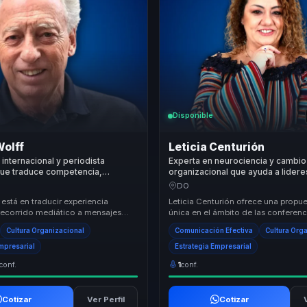
Disponible
Wolff
Leticia Centurión
 internacional y periodista
Experta en neurociencia y cambio
que traduce competencia,
organizacional que ayuda a lider
y trabajo en equipo en compromiso
a convertir comunicacion interna 
DO
anadora para empresas.
cohesion, criterio y ventaja compe
 está en traducir experiencia
Leticia Centurión ofrece una propue
 recorrido mediático a mensajes
única en el ámbito de las conferenc
liderazgo y cultura de equipo.
empresariales, centrada en la tran
Cultura Organizacional
Comunicación Efectiva
Cultura Org
organ...
Empresarial
Estrategia Empresarial
conf.
1
conf.
Cotizar
Ver Perfil
Cotizar