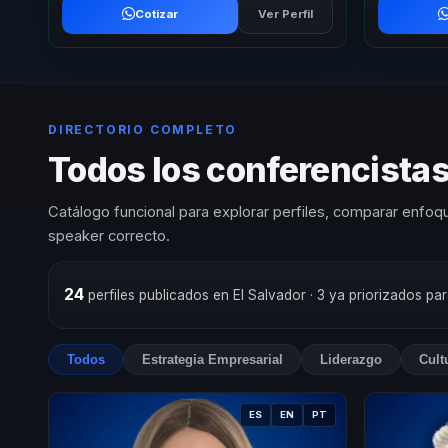
Cotizar
Ver Perfil
DIRECTORIO COMPLETO
Todos los conferencistas
Catálogo funcional para explorar perfiles, comparar enfoqu
speaker correcto.
24
perfiles publicados en El Salvador
· 3 ya priorizados pa
Todos
Estrategia Empresarial
Liderazgo
Cult
ES
EN
PT