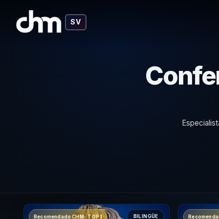
SV
Confer
Especialis
BILINGÜE
Recomendado CHM · TOP 1
Recomendad