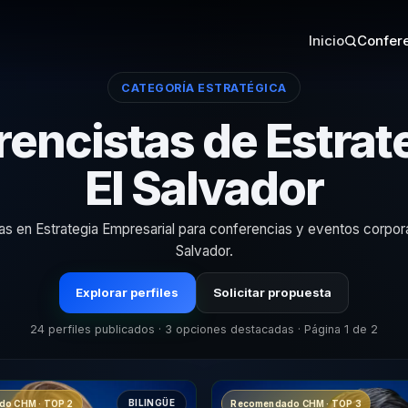
Inicio
Confere
CATEGORÍA ESTRATÉGICA
encistas de Estrat
El Salvador
tas en Estrategia Empresarial para conferencias y eventos corpora
Salvador.
Explorar perfiles
Solicitar propuesta
24 perfiles publicados · 3 opciones destacadas · Página 1 de 2
BILINGÜE
o CHM · TOP 2
Recomendado CHM · TOP 3