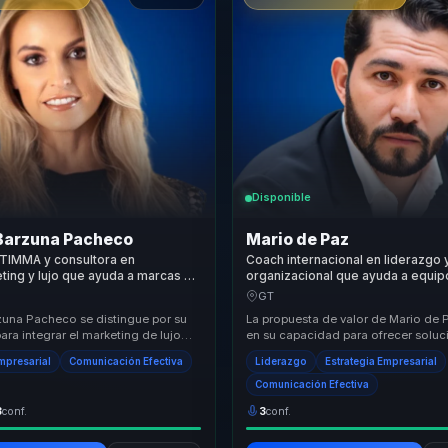
Disponible
Barzuna Pacheco
Mario de Paz
STIMMA y consultora en
Coach internacional en liderazgo
ing y lujo que ayuda a marcas a
organizacional que ayuda a equip
orytelling y estrategia en
convertir estrategia y finanzas en
GT
ento y ventaja competitiva.
foco y crecimiento.
una Pacheco se distingue por su
La propuesta de valor de Mario de 
ra integrar el marketing de lujo
en su capacidad para ofrecer soluc
omarketing, ofreciendo un enfoque
integrales que combinan inspiració
Empresarial
Comunicación Efectiva
Liderazgo
Estrategia Empresarial
Su enf...
Comunicación Efectiva
3
conf.
3
conf.