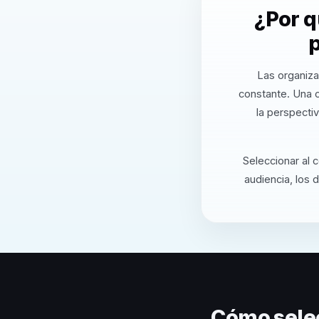
¿Por q
p
Las organiza
constante. Una 
la perspecti
Seleccionar al 
audiencia, los 
Cómo sele