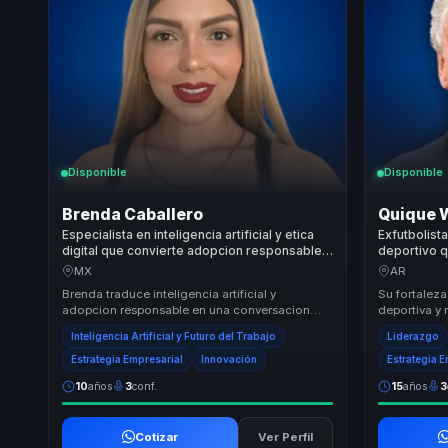
Disponible
Disponible
Brenda Caballero
Quique 
Especialista en inteligencia artificial y etica
Exfutbolista
digital que convierte adopcion responsable
deportivo 
en claridad y criterio para empresas.
disciplina 
MX
AR
y cultura g
Brenda traduce inteligencia artificial y
Su fortaleza
adopcion responsable en una conversacion
deportiva y
clara para organizaciones que necesitan
útiles para 
Inteligencia Artificial y Futuro del Trabajo
Liderazgo
criterio, etica...
Conecta d...
Estrategia Empresarial
Innovación
Estrategia 
10
años
3
conf.
15
años
3
Cotizar
Ver Perfil