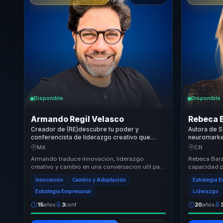
Disponible
Disponible
Armando Regil Velasco
Rebeca 
Creador de (RE)descubre tu poder y
Autora de 
conferencista de liderazgo creativo que
neuromarket
convierte innovacion disruptiva en accion
convertir st
MX
CR
para organizaciones y equipos.
posicionami
Armando traduce innovacion, liderazgo
Rebeca Barz
creativo y cambio en una conversacion util para
capacidad pa
organizaciones que quieren preparar mejor a
con el neur
Innovación
Cambio y Adaptación
Estrategia 
sus equ...
únic...
Estrategia Empresarial
Liderazgo
15
años
3
conf.
20
años