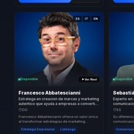
ES
IT
EN
Disponible
Disponible
Ver Reel
Francesco Abbatescianni
Sebastiá
Estratega en creacion de marcas y marketing
Experto en 
autentico que ayuda a empresas a convertir
comunicació
diferenciacion en posicionamiento, lealtad y
y presencia
DO
ES
ventaja competitiva.
líderes y e
Francesco Abbatescianni ofrece un valor único
Su diferenci
al transformar estrategias de marketing
comunicacio
convencionales en enfoques auténticos y
influencia. U
Estrategia Empresarial
Liderazgo
Comunicació
efectivos q...
presencia y p