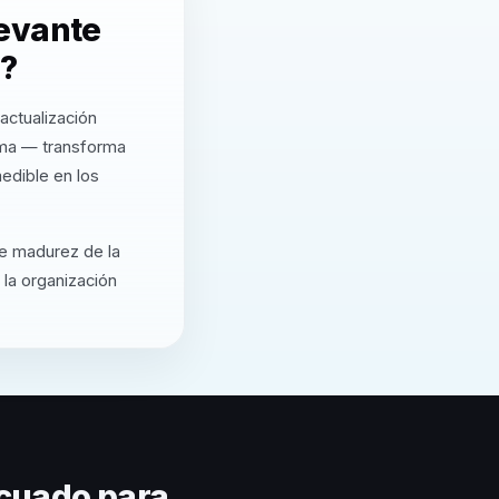
levante
r?
actualización
rma — transforma
edible en los
de madurez de la
 la organización
cuado para