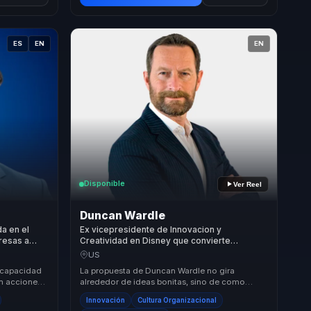
ES
EN
EN
Disponible
Ver Reel
Duncan Wardle
da en el
Ex vicepresidente de Innovacion y
resas a
Creatividad en Disney que convierte
cimiento,
creatividad e innovacion en cultura aplicable
US
para lideres que deben reinventarse.
u capacidad
La propuesta de Duncan Wardle no gira
en acciones
alrededor de ideas bonitas, sino de como
conecta la
construir culturas capaces de innovar de forma
Innovación
Cultura Organizacional
sostenida. ...