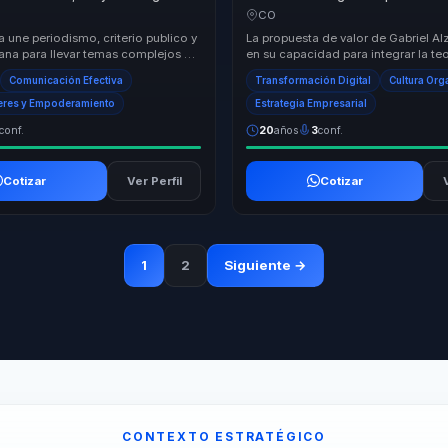
 decisiones ejecutivas para
evolución digital en adopción, est
CO
ventaja competitiva para empresa
 une periodismo, criterio publico y
La propuesta de valor de Gabriel Al
na para llevar temas complejos a
en su capacidad para integrar la teo
acion comprensible y
práctica, ofreciendo soluciones digi
Comunicación Efectiva
Transformación Digital
Cultura Org
....
eres y Empoderamiento
Estrategia Empresarial
conf.
20
años
3
conf.
Cotizar
Ver Perfil
Cotizar
1
2
Siguiente →
CONTEXTO ESTRATÉGICO