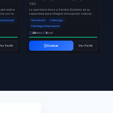
rategia y
convertir innovacion cultural en crecimiento,
EC
s.
liderazgo y transformacion.
zate radica
Lo que hace única a Sandra Quintero es su
ría con la
capacidad para integrar innovación cultural
tales q...
con liderazgo femenino, ofreciendo un
anizacional
Innovación
Liderazgo
enfoque que n...
Estrategia Empresarial
20
años
3
conf.
Ver Perfil
Cotizar
Ver Perfil