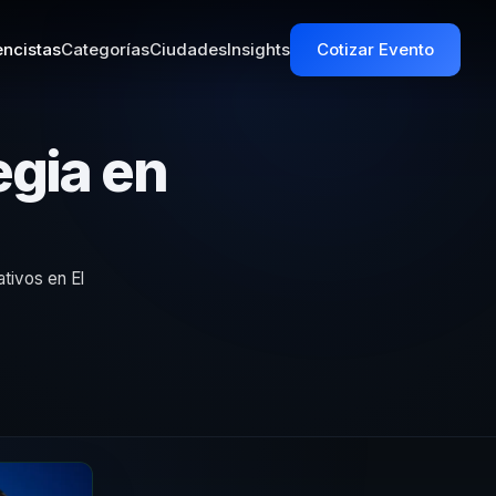
ncistas
Categorías
Ciudades
Insights
Cotizar Evento
egia en
tivos en El