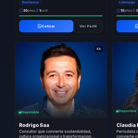
Resiliencia
Liderazgo
30
años
1
conf.
10
años
Cotizar
Ver Perfil
ES
Disponible
Disponible
Rodrigo Saa
Claudia 
Consultor que convierte sostenibilidad,
Periodista 
cultura organizacional y transformacion
convierte c