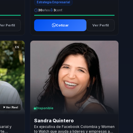
Estrategia Empresarial
30
años
3
conf.
Ver Perfil
Cotizar
Ver Perfil
ES
Ver Reel
Disponible
Sandra Quintero
arial y
Ex ejecutiva de Facebook Colombia y Women
rte
to Watch que ayuda a lideres y empresas a