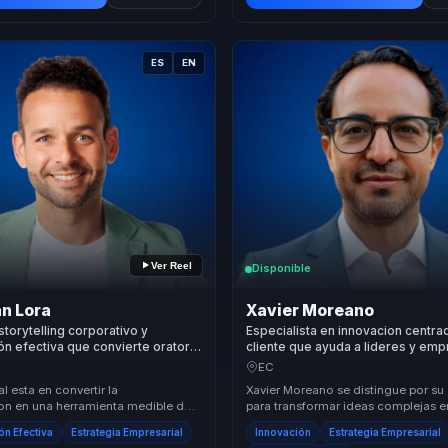
ES
EN
Ver Reel
Disponible
n Lora
Xavier Moreano
storytelling corporativo y
Especialista en innovacion centra
n efectiva que convierte oratoria
cliente que ayuda a lideres y emp
 en claridad y decisiones para
convertir estrategia digital en cre
EC
quipos.
diferenciacion y lealtad.
al esta en convertir la
Xavier Moreano se distingue por s
n en una herramienta medible de
para transformar ideas complejas 
ne storytelling, estructura,
concretas. Su enfoque integrador 
n Efectiva
Estrategia Empresarial
Innovación
Estrategia Empresarial
ers...
inn...