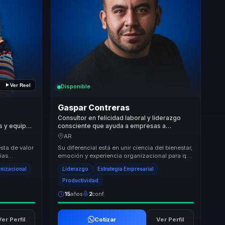
Ver Reel
Disponible
Gaspar Contreras
Consultor en felicidad laboral y liderazgo
es y equipos
consciente que ayuda a empresas a
en
convertir bienestar en cultura y resultados
AR
titiva.
sostenibles.
sta de valor
Su diferencial está en unir ciencia del bienestar,
ias
emoción y experiencia organizacional para que
sformación
la felicidad deje de sonar abstracta. At...
anizacional
Liderazgo
Estrategia Empresarial
Productividad
15
años
2
conf.
Ver Perfil
Cotizar
Ver Perfil