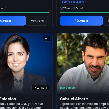
Servicio al Cliente
3
conf.
20
años
3
conf.
Cotizar
Ver Perfil
Cotizar
ES
Disponible
Ver Reel
Palacios
Gabriel Alzate
con 21 anos en CNN y RCN que
Especialista en innovacion empres
omunicacion, DEI y liderazgo
ecosistemas digitales que convie