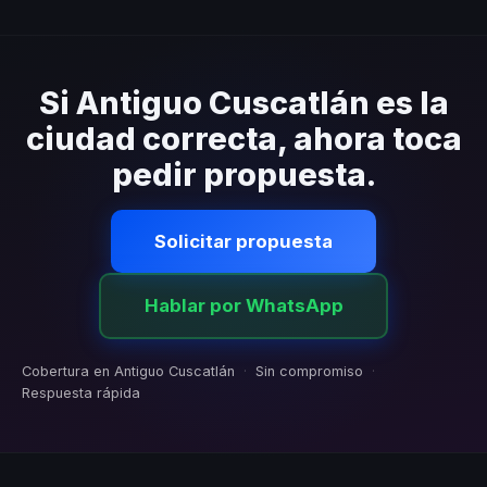
Sí. Cubrimos toda la zona metropolitana y áreas
cercanas. Coordinamos la logística para que el
conferencista llegue al recinto de tu evento sin
contratiempos.
Si Antiguo Cuscatlán es la
ciudad correcta, ahora toca
pedir propuesta.
Solicitar propuesta
Hablar por WhatsApp
Cobertura en Antiguo Cuscatlán
·
Sin compromiso
·
Respuesta rápida