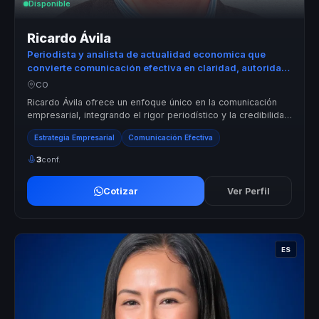
Disponible
Ricardo Ávila
Periodista y analista de actualidad economica que
convierte comunicación efectiva en claridad, autoridad
y confianza para líderes y voceros.
CO
Ricardo Ávila ofrece un enfoque único en la comunicación
empresarial, integrando el rigor periodístico y la credibilidad
pública para tra...
Estrategia Empresarial
Comunicación Efectiva
3
conf.
Cotizar
Ver Perfil
ES