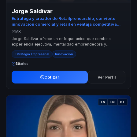
Jorge Saldívar
Estratega y creador de Retailpreneurship, convierte
innovacion comercial y retail en ventaja competitiva
para lideres empresariales.
MX
Jorge Saldívar ofrece un enfoque único que combina
experiencia ejecutiva, mentalidad emprendedora y
desarrollo humano. Su metodología Ret...
Estrategia Empresarial
Innovación
30
años
Cotizar
Ver Perfil
ES
EN
PT