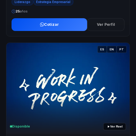
Liderazgo
Estrategia Empresarial
25
años
Cotizar
Ver Perfil
ES
EN
PT
Disponible
Ver Reel