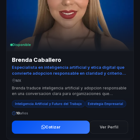
Disponible
Brenda Caballero
Especialista en inteligencia artificial y etica digital que
convierte adopcion responsable en claridad y criterio
para empresas.
MX
Brenda traduce inteligencia artificial y adopcion responsable
en una conversacion clara para organizaciones que
necesitan criterio, etica...
Inteligencia Artificial y Futuro del Trabajo
Estrategia Empresarial
10
años
Cotizar
Ver Perfil