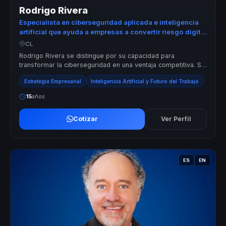
Rodrigo Rivera
Especialista en ciberseguridad aplicada e inteligencia
artificial que ayuda a empresas a convertir riesgo digital
en mejores decisiones y ventaja competitiva.
CL
Rodrigo Rivera se distingue por su capacidad para
transformar la ciberseguridad en una ventaja competitiva. Su
enfoque va más allá de la ...
Estrategia Empresarial
Inteligencia Artificial y Futuro del Trabajo
15
años
Cotizar
Ver Perfil
ES
EN