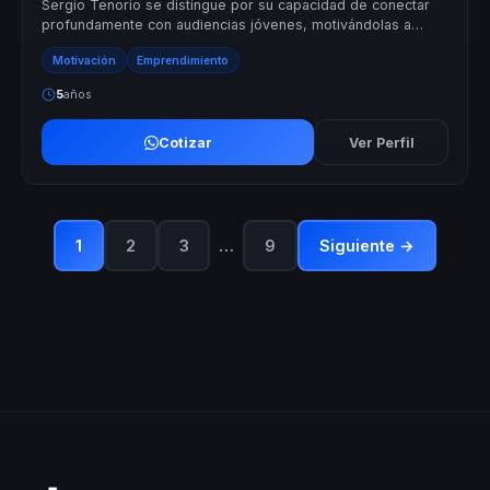
Sergio Tenorio se distingue por su capacidad de conectar
profundamente con audiencias jóvenes, motivándolas a
transformar sus sueños en r...
Motivación
Emprendimiento
5
años
Cotizar
Ver Perfil
…
1
2
3
9
Siguiente →