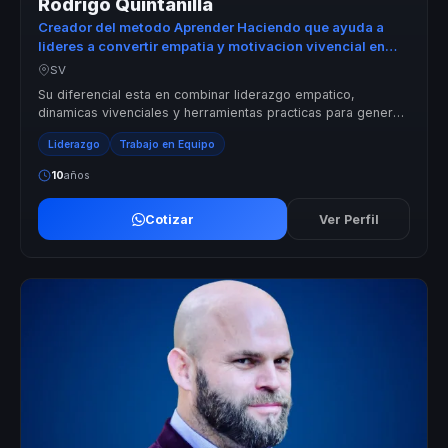
Rodrigo Quintanilla
Creador del metodo Aprender Haciendo que ayuda a
lideres a convertir empatia y motivacion vivencial en
cohesion, compromiso y accion.
SV
Su diferencial esta en combinar liderazgo empatico,
dinamicas vivenciales y herramientas practicas para generar
cambios culturales que si...
Liderazgo
Trabajo en Equipo
10
años
Cotizar
Ver Perfil