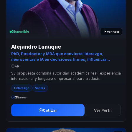
Disponible
Ver Reel
Alejandro Lanuque
PhD, Posdoctor y MBA que convierte liderazgo,
neuroventas e IA en decisiones firmes, influencia
comercial y ejecución para líderes y equipos
AR
Su propuesta combina autoridad académica real, experiencia
internacional y lenguaje empresarial para traducir
neurociencia, power skills ...
Liderazgo
Ventas
25
años
Cotizar
Ver Perfil