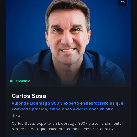
ES
Disponible
Carlos Sosa
Autor de Liderazgo 360 y experto en neurociencias que
convierte presión, emociones y decisiones en alto
rendimiento para líderes y equipos.
AR
Carlos Sosa, experto en Liderazgo 360º y alto rendimiento,
ofrece un enfoque único que combina ciencias duras y
blandas para optimizar la...