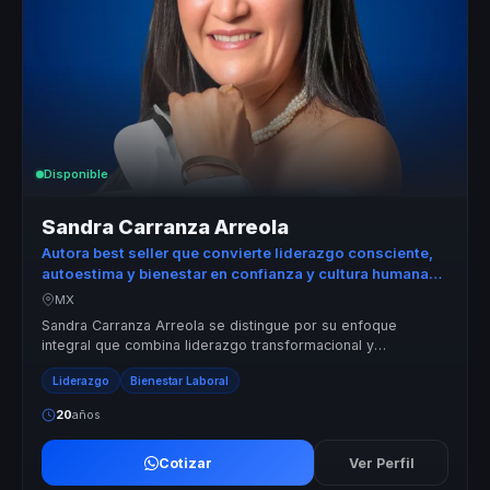
Disponible
Sandra Carranza Arreola
Autora best seller que convierte liderazgo consciente,
autoestima y bienestar en confianza y cultura humana
para empresas y lideres.
MX
Sandra Carranza Arreola se distingue por su enfoque
integral que combina liderazgo transformacional y
consciencia personal. Su propuesta ...
Liderazgo
Bienestar Laboral
20
años
Cotizar
Ver Perfil