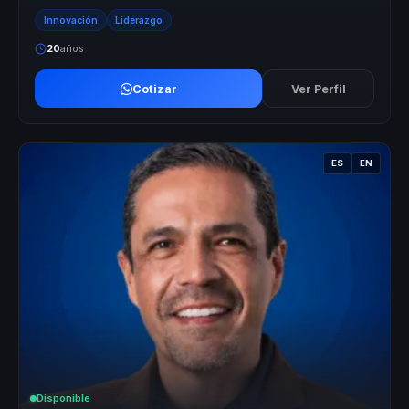
ofreciendo un enfoque que n...
Innovación
Liderazgo
20
años
Cotizar
Ver Perfil
ES
EN
Disponible