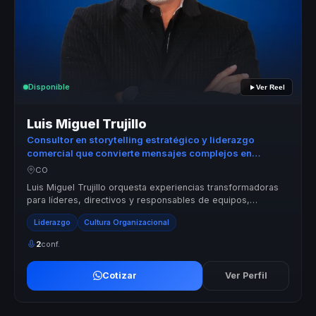
Disponible
Ver Reel
Luis Miguel Trujillo
Consultor en storytelling estratégico y liderazgo
comercial que convierte mensajes complejos en
recordación, influencia y motivación para líderes y
CO
equipos.
Luis Miguel Trujillo orquesta experiencias transformadoras
para líderes, directivos y responsables de equipos,
ayudándoles a dejar atrás ...
Liderazgo
Cultura Organizacional
2
conf.
Cotizar
Ver Perfil