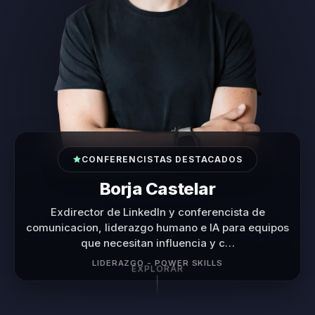
CONFERENCISTAS DESTACADOS
Diego Minevitz
TEDx Speaker y conferencista de alto impacto que
transforma el miedo, la presión y la incertidumbre
en liderazgo, confi…
LIDERAZGO BAJO PRESIÓN · MIEDO · CONFIANZA DE
EQUIPO
EXPLORAR