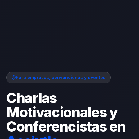
Para empresas, convenciones y eventos
Charlas
Motivacionales y
Conferencistas en
A
h
u
a
c
h
a
p
á
n