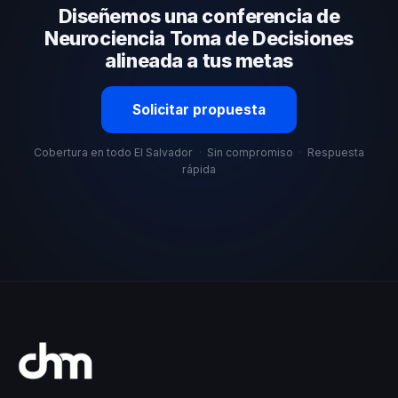
Diseñemos una conferencia de
organizacional. En CHM El Salvador te ayudamos con
una selección estratégica basada en estos criterios.
Neurociencia Toma de Decisiones
alineada a tus metas
Solicitar propuesta
Cobertura en todo El Salvador
·
Sin compromiso
·
Respuesta
rápida