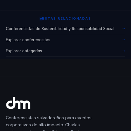
emocional y
racional lo
RUTAS RELACIONADAS
convierten en un
aliado invaluable
Conferencistas de Sostenibilidad y Responsabilidad Social
→
para cualquier
Explorar conferencistas
→
organización que
Explorar categorías
→
busque evolucionar
y adaptarse a las
demandas del
mundo moderno.
Su legado es un
testimonio de cómo
el liderazgo
colaborativo y la
Conferencistas salvadoreños para eventos
innovación
corporativos de alto impacto. Charlas
sostenible pueden