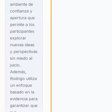
especializado en
ambiente de
confianza y
crear entornos
apertura que
donde la
permite a los
innovación
participantes
sostenible y el
explorar
liderazgo
nuevas ideas
colaborativo se
y perspectivas
convierten en
sin miedo al
motores de cambio.
juicio.
Su metodología se
Además,
centra en identificar
Rodrigo utiliza
y potenciar las
un enfoque
fortalezas humanas
basado en la
dentro de las
evidencia para
garantizar que
organizaciones,