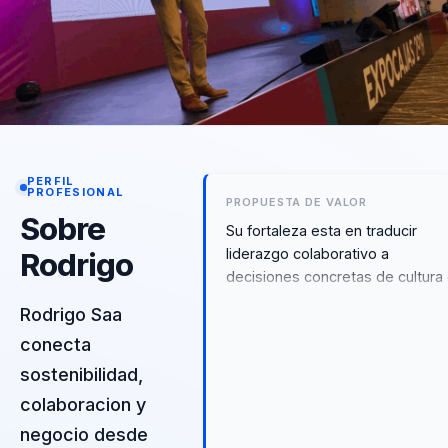
PERFIL
PROFESIONAL
PROPUESTA DE VALOR
Sobre
Su fortaleza esta en traducir
liderazgo colaborativo a
Rodrigo
decisiones concretas de cultura
innovacion. No habla solo de
Rodrigo Saa
inspiracion: ayuda a construir
conecta
entornos mas empaticos,
adaptativos y orientados a
sostenibilidad,
crecimiento con sentido
colaboracion y
compartido.
negocio desde