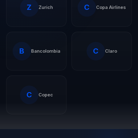
compromiso con la
Z
C
Zurich
Copa Airlines
sostenibilidad no
solo se refleja en
su discurso, sino
también en su
práctica diaria,
B
C
Bancolombia
Claro
donde promueve
iniciativas que
buscan reducir el
impacto ambiental
y fomentar
C
Copec
prácticas
empresariales
responsables.
El impacto de