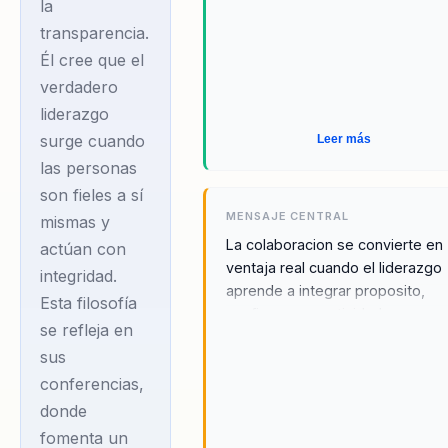
Innspiral,
la
desarrollando
transparencia.
proyectos para
Él cree que el
verdadero
ING, Minera Los
liderazgo
Pelambres y
surge cuando
Leer más
Gasco. Su enfoque
las personas
combina ciencia,
son fieles a sí
emoción y práctica,
MENSAJE CENTRAL
mismas y
movilizando a
La colaboracion se convierte en
actúan con
líderes y equipos
ventaja real cuando el liderazgo
integridad.
hacia culturas
aprende a integrar proposito,
Esta filosofía
confianza y creatividad como
colaborativas,
se refleja en
parte de la forma diaria de traba
confiables y con
sus
y decidir.
propósito.
conferencias,
donde
Rodrigo Saa se ha
fomenta un