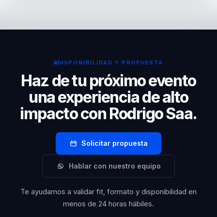
Es especialmente valioso para empresas que quieren
jornadas de seguridad, según el reto que la
organización y
trabajar liderazgo, colaboracion o innovacion
organización quiera trabajar.
cómo pueden
sostenible con una propuesta energica,
contribuir al éxito
contemporanea y muy conectada con cambio cultural
común.
real.
DISPONIBILIDAD Y PROPUESTA
Haz de tu próximo evento
En resumen,
una experiencia de alto
Rodrigo Saa es un
impacto con Rodrigo Saa.
conferencista que
no solo informa,
sino que
Solicitar propuesta
transforma. Su
Hablar con nuestro equipo
enfoque integral y
su capacidad para
Te ayudamos a validar fit, formato y disponibilidad en
conectar con las
menos de 24 horas hábiles.
personas a nivel