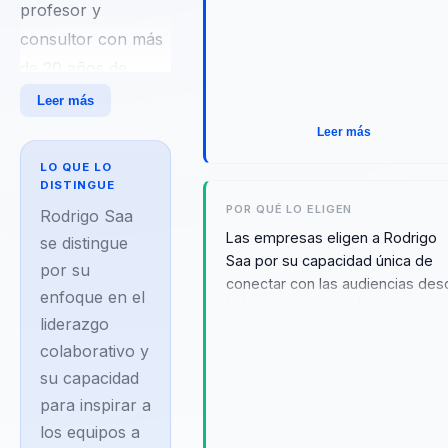
profesor y
consultor con más
de 20 años de
experiencia en
Leer más
liderazgo
Leer más
colaborativo e
LO QUE LO
innovación. Ha
DISTINGUE
POR QUÉ LO ELIGEN
impactado a más de
Rodrigo Saa
Las empresas eligen a Rodrigo
20,000 personas
se distingue
Saa por su capacidad única de
por su
en 18 países,
conectar con las audiencias de
enfoque en el
trabajando con
lo humano, activando
liderazgo
empresas de
conversaciones necesarias y
colaborativo y
provocando cambios
renombre como
significativos. Su enfoque en
su capacidad
Zurich, Copa
liderazgo colaborativo y propósi
para inspirar a
Airlines,
le permite movilizar a líderes y
los equipos a
Bancolombia, Claro
equipos hacia culturas más