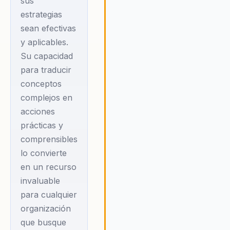
sus
permitiendo que
estrategias
cada individuo
sean efectivas
contribuya de
y aplicables.
manera significativa
Su capacidad
al éxito colectivo.
para traducir
Esto se traduce en
conceptos
culturas
complejos en
organizacionales
acciones
más adaptativas y
prácticas y
resilientes, capaces
comprensibles
de enfrentar los
lo convierte
desafíos del
en un recurso
mercado actual
invaluable
para cualquier
con creatividad y
organización
responsabilidad.
que busque