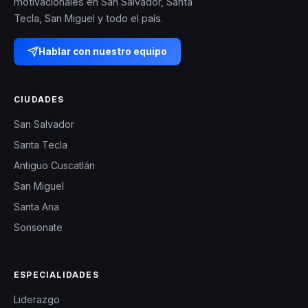
motivacionales en San Salvador, Santa
coexistir para crear
Tecla, San Miguel y todo el país.
un futuro más
Hablar con nuestro equipo
prometedor para
todos.
CIUDADES
San Salvador
Santa Tecla
Antiguo Cuscatlán
San Miguel
Santa Ana
Sonsonate
ESPECIALIDADES
Liderazgo