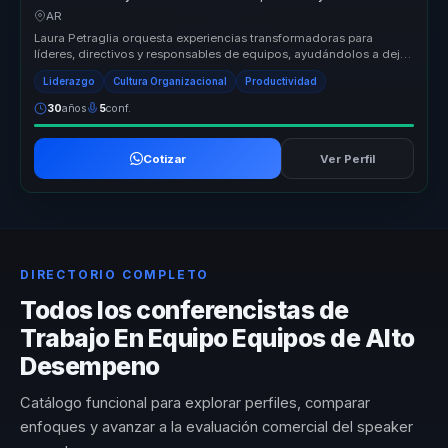
rendimiento para equipos.
AR
Laura Petraglia orquesta experiencias transformadoras para
líderes, directivos y responsables de equipos, ayudándolos a dejar
atrás equip...
Liderazgo
Cultura Organizacional
Productividad
30
años
5
conf.
Cotizar
Ver Perfil
DIRECTORIO COMPLETO
Todos los conferencistas de
Trabajo En Equipo Equipos de Alto
Desempeno
Catálogo funcional para explorar perfiles, comparar
enfoques y avanzar a la evaluación comercial del speaker