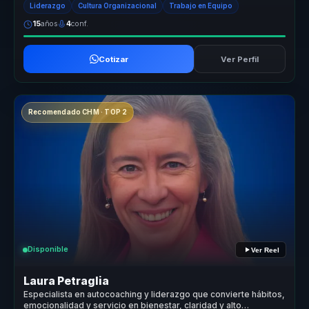
Liderazgo
Cultura Organizacional
Trabajo en Equipo
15
años
4
conf.
Cotizar
Ver Perfil
Recomendado CHM · TOP 2
Disponible
Ver Reel
Laura Petraglia
Especialista en autocoaching y liderazgo que convierte hábitos,
emocionalidad y servicio en bienestar, claridad y alto