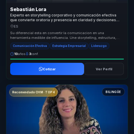
Sebastián Lora
Experto en storytelling corporativo y comunicación efectiva
que convierte oratoria y presencia en claridad y decisiones
para líderes y equipos.
ES
Su diferencial esta en convertir la comunicacion en una
herramienta medible de influencia. Une storytelling, estructura,
presencia y pers...
Comunicación Efectiva
Estrategia Empresarial
Liderazgo
10
años
3
conf.
Cotizar
Ver Perfil
BILINGÜE
Recomendado CHM · TOP 4