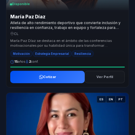
Disponible
María Paz Díaz
Atleta de alto rendimiento deportivo que convierte inclusión y
resiliencia en confianza, trabajo en equipo y fortaleza para
organizaciones.
CL
María Paz Díaz se destaca en el ámbito de las conferencias
motivacionales por su habilidad única para transformar
experiencias personales...
Motivación
Estrategia Empresarial
Resiliencia
15
años
2
conf.
Cotizar
Ver Perfil
ES
EN
PT