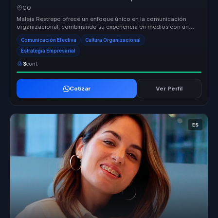
para equipos.
CO
Maleja Restrepo ofrece un enfoque único en la comunicación
organizacional, combinando su experiencia en medios con un
rigor periodístico ...
Comunicación Efectiva
Cultura Organizacional
Estrategia Empresarial
3
conf.
Cotizar
Ver Perfil
ES