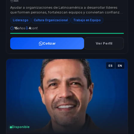
AR
Ayudar a organizaciones de Latinoamérica a desarrollar líderes
que formen personas, fortalezcan equipos y conviertan confianza,
autonomía...
Liderazgo
Cultura Organizacional
Trabajo en Equipo
15
años
4
conf.
Cotizar
Ver Perfil
ES
EN
Disponible