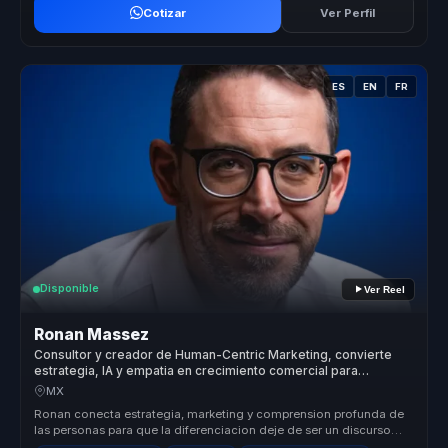
Cotizar
Ver Perfil
ES
EN
FR
Disponible
Ver Reel
Ronan Massez
Consultor y creador de Human-Centric Marketing, convierte
estrategia, IA y empatia en crecimiento comercial para
empresas.
MX
Ronan conecta estrategia, marketing y comprension profunda de
las personas para que la diferenciacion deje de ser un discurso
generico y ...