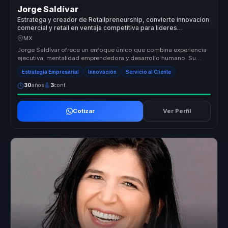
Jorge Saldívar
Estratega y creador de Retailpreneurship, convierte innovacion
comercial y retail en ventaja competitiva para lideres
empresariales.
MX
Jorge Saldívar ofrece un enfoque único que combina experiencia
ejecutiva, mentalidad emprendedora y desarrollo humano. Su
metodología Ret...
Estrategia Empresarial
Innovación
Servicio al Cliente
30
años
3
conf.
Cotizar
Ver Perfil