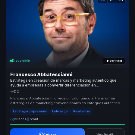
Disponible
Ver Reel
Francesco Abbatescianni
Estratega en creacion de marcas y marketing autentico que
ayuda a empresas a convertir diferenciacion en
posicionamiento, lealtad y ventaja competitiva.
DO
Francesco Abbatescianni ofrece un valor único al transformar
estrategias de marketing convencionales en enfoques auténticos
y efectivos q...
Estrategia Empresarial
Liderazgo
Resiliencia
30
años
1
conf.
Cotizar
Ver Perfil