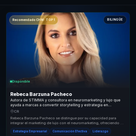
BILINGÜE
Recomendado CHM · TOP 1
Disponible
Rebeca Barzuna Pacheco
Autora de STIMMA y consultora en neuromarketing y lujo que
ayuda a marcas a convertir storytelling y estrategia en
posicionamiento y ventaja competitiva.
CR
Rebeca Barzuna Pacheco se distingue por su capacidad para
integrar el marketing de lujo con el neuromarketing, ofreciendo un
enfoque únic...
Estrategia Empresarial
Comunicación Efectiva
Liderazgo