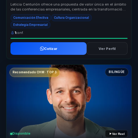
Leticia Centurión ofrece una propuesta de valor única en el ámbito
de las conferencias empresariales, centrada en la transformación
organ...
Comunicación Efectiva
Cultura Organizacional
Estrategia Empresarial
1
conf.
Cotizar
Ver Perfil
BILINGÜE
Recomendado CHM · TOP 3
Disponible
Ver Reel