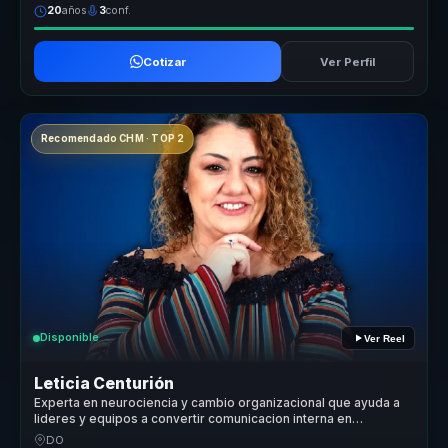
20
años
3
conf.
Cotizar
Ver Perfil
Recomendado CHM · TOP 2
Disponible
Ver Reel
Leticia Centurión
Experta en neurociencia y cambio organizacional que ayuda a
lideres y equipos a convertir comunicacion interna en
cohesion, criterio y ventaja competitiva.
DO