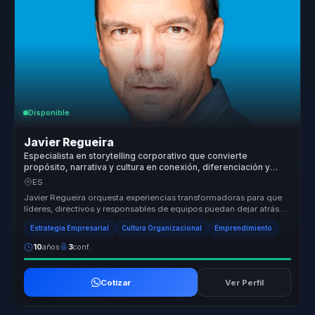
Disponible
Javier Regueira
Especialista en storytelling corporativo que convierte
propósito, narrativa y cultura en conexión, diferenciación y
crecimiento para líderes y marcas.
ES
Javier Regueira orquesta experiencias transformadoras para que
líderes, directivos y responsables de equipos puedan dejar atrás la
desali...
Estrategia Empresarial
Cultura Organizacional
Emprendimiento
10
años
3
conf.
Cotizar
Ver Perfil