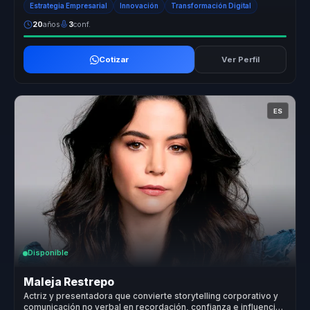
Estrategia Empresarial
Innovación
Transformación Digital
20
años
3
conf.
Cotizar
Ver Perfil
ES
Disponible
Maleja Restrepo
Actriz y presentadora que convierte storytelling corporativo y
comunicación no verbal en recordación, confianza e influencia