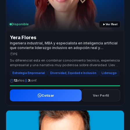
Disponible
Ver Reel
Yera Flores
Ingeniera industrial, MBA y especialista en inteligencia artificial
que convierte liderazgo inclusivo en adopción real y
empleabilidad para empresas.
PE
Su diferencial esta en combinar conocimiento tecnico, experiencia
empresarial y una narrativa muy poderosa sobre diversidad. Lleva
la IA ...
Estrategia Empresarial
Diversidad, Equidad e Inclusión
Liderazgo
12
años
3
conf.
Cotizar
Ver Perfil