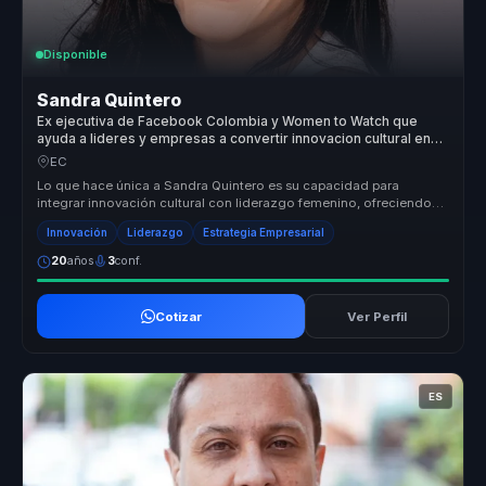
Disponible
Sandra Quintero
Ex ejecutiva de Facebook Colombia y Women to Watch que
ayuda a lideres y empresas a convertir innovacion cultural en
crecimiento, liderazgo y transformacion.
EC
Lo que hace única a Sandra Quintero es su capacidad para
integrar innovación cultural con liderazgo femenino, ofreciendo
un enfoque que n...
Innovación
Liderazgo
Estrategia Empresarial
20
años
3
conf.
Cotizar
Ver Perfil
ES