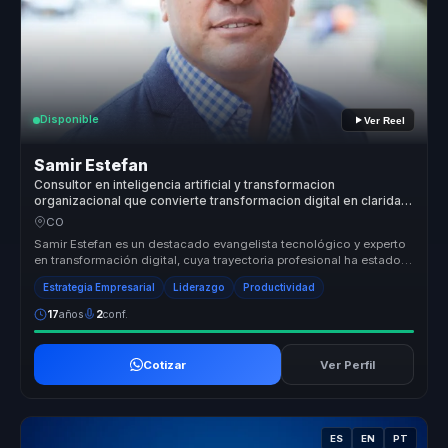
Disponible
Ver Reel
Samir Estefan
Consultor en inteligencia artificial y transformacion
organizacional que convierte transformacion digital en claridad
y ejecucion para directivos y empresas.
CO
Samir Estefan es un destacado evangelista tecnológico y experto
en transformación digital, cuya trayectoria profesional ha estado
marcada...
Estrategia Empresarial
Liderazgo
Productividad
17
años
2
conf.
Cotizar
Ver Perfil
ES
EN
PT