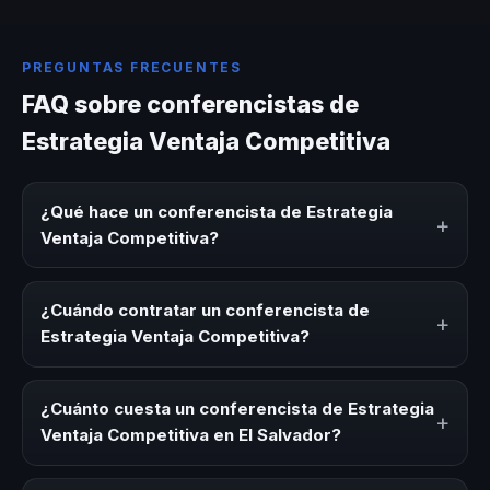
PREGUNTAS FRECUENTES
FAQ sobre conferencistas de
Estrategia Ventaja Competitiva
¿Qué hace un conferencista de Estrategia
+
Ventaja Competitiva?
Un conferencista de Estrategia Ventaja Competitiva es un
experto que comparte conocimiento, estrategias y
¿Cuándo contratar un conferencista de
+
experiencias sobre este tema en eventos corporativos,
Estrategia Ventaja Competitiva?
convenciones y seminarios. Su objetivo es generar
reflexión, inspiración y herramientas aplicables para la
Es ideal contratar un conferencista de Estrategia Ventaja
audiencia.
Competitiva para kick-offs, convenciones anuales,
¿Cuánto cuesta un conferencista de Estrategia
+
programas de desarrollo, eventos de integración o
Ventaja Competitiva en El Salvador?
cuando tu organización necesita impulsar un cambio
cultural relacionado con esta temática.
Los honorarios varían según la trayectoria del speaker, la