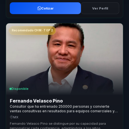
Cotizar
Ver Perfil
Recomendado CHM · TOP 2
Disponible
Fernando Velasco Pino
Consultor que ha entrenado 250000 personas y convierte
ventas consultivas en resultados para equipos comerciales y
lideres.
MX
Fernando Velasco Pino se distingue por su capacidad para
personalizar cada conferencia, adaptándola a los retos