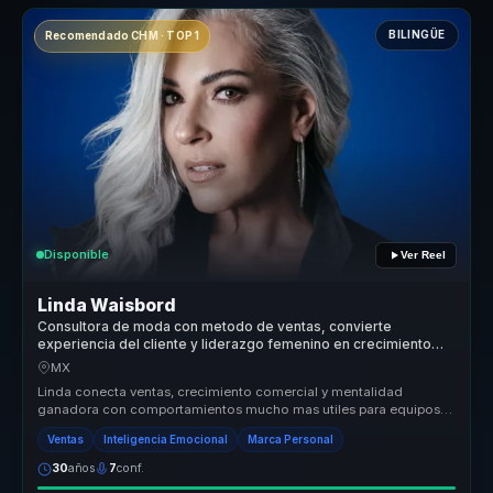
BILINGÜE
Recomendado CHM · TOP 1
Disponible
Ver Reel
Linda Waisbord
Consultora de moda con metodo de ventas, convierte
experiencia del cliente y liderazgo femenino en crecimiento
comercial para marcas.
MX
Linda conecta ventas, crecimiento comercial y mentalidad
ganadora con comportamientos mucho mas utiles para equipos
que necesitan sostene...
Ventas
Inteligencia Emocional
Marca Personal
30
años
7
conf.