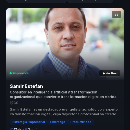
ES
Disponible
Ver Reel
Samir Estefan
Consultor en inteligencia artificial y transformacion
organizacional que convierte transformacion digital en claridad
y ejecucion para directivos y empresas.
CO
Samir Estefan es un destacado evangelista tecnológico y experto
en transformación digital, cuya trayectoria profesional ha estado
marcada...
Estrategia Empresarial
Liderazgo
Productividad
17
años
2
conf.