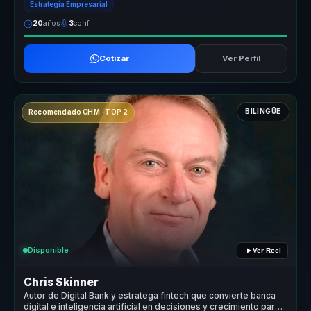
Estrategia Empresarial
20
años
3
conf.
Cotizar
Ver Perfil
BILINGÜE
Recomendado CHM · TOP 2
Disponible
Ver Reel
Chris Skinner
Autor de Digital Bank y estratega fintech que convierte banca
digital e inteligencia artificial en decisiones y crecimiento para