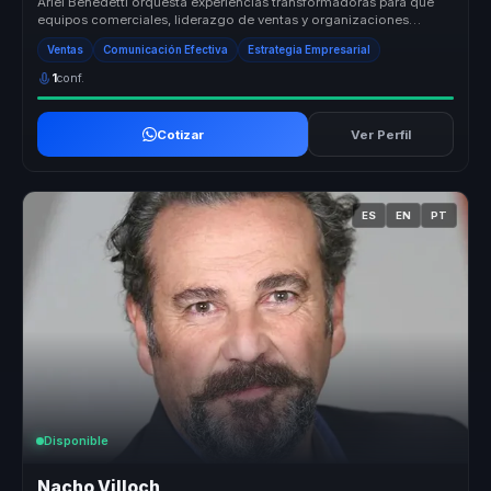
Ariel Benedetti orquesta experiencias transformadoras para que
equipos comerciales, liderazgo de ventas y organizaciones
orientadas al cr...
Ventas
Comunicación Efectiva
Estrategia Empresarial
1
conf.
Cotizar
Ver Perfil
ES
EN
PT
Disponible
Nacho Villoch