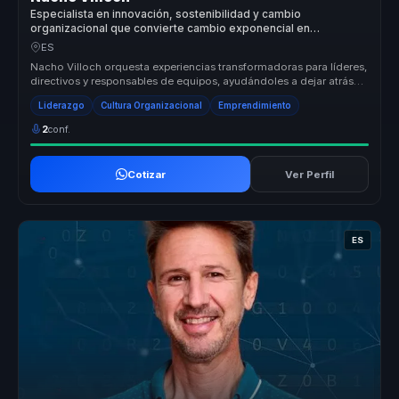
Especialista en innovación, sostenibilidad y cambio
organizacional que convierte cambio exponencial en
oportunidades para empresas.
ES
Nacho Villoch orquesta experiencias transformadoras para líderes,
directivos y responsables de equipos, ayudándoles a dejar atrás
estruct...
Liderazgo
Cultura Organizacional
Emprendimiento
2
conf.
Cotizar
Ver Perfil
ES