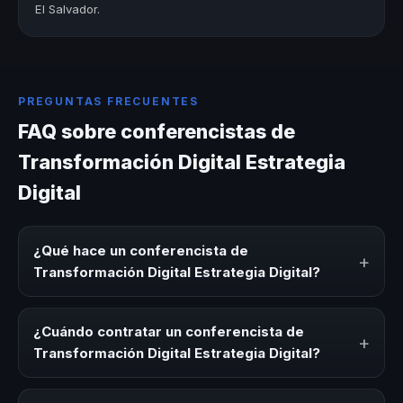
El Salvador.
PREGUNTAS FRECUENTES
FAQ sobre conferencistas de
Transformación Digital Estrategia
Digital
¿Qué hace un conferencista de
+
Transformación Digital Estrategia Digital?
Un conferencista de Transformación Digital Estrategia
Digital es un experto que comparte conocimiento,
¿Cuándo contratar un conferencista de
+
estrategias y experiencias sobre este tema en eventos
Transformación Digital Estrategia Digital?
corporativos, convenciones y seminarios. Su objetivo es
generar reflexión, inspiración y herramientas aplicables
Es ideal contratar un conferencista de Transformación
para la audiencia.