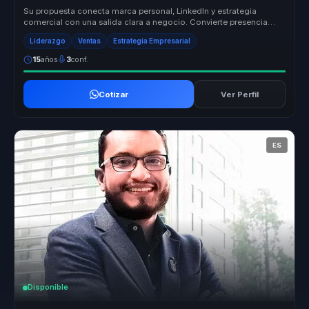
Su propuesta conecta marca personal, LinkedIn y estrategia
comercial con una salida clara a negocio. Convierte presencia
digital y confia...
Liderazgo
Ventas
Estrategia Empresarial
15
años
3
conf.
Cotizar
Ver Perfil
ES
Disponible