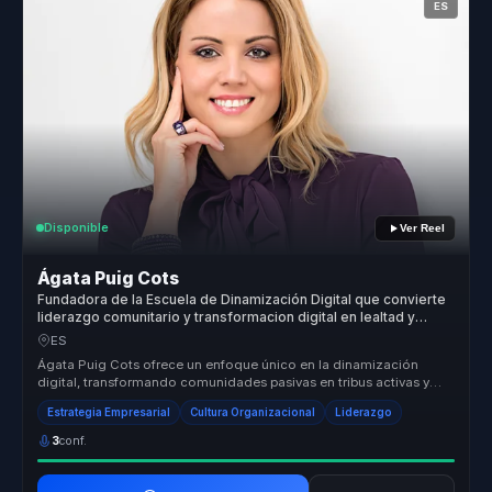
ES
Disponible
Ver Reel
Ágata Puig Cots
Fundadora de la Escuela de Dinamización Digital que convierte
liderazgo comunitario y transformacion digital en lealtad y
ventaja competitiva para marcas.
ES
Ágata Puig Cots ofrece un enfoque único en la dinamización
digital, transformando comunidades pasivas en tribus activas y
leales. Su méto...
Estrategia Empresarial
Cultura Organizacional
Liderazgo
3
conf.