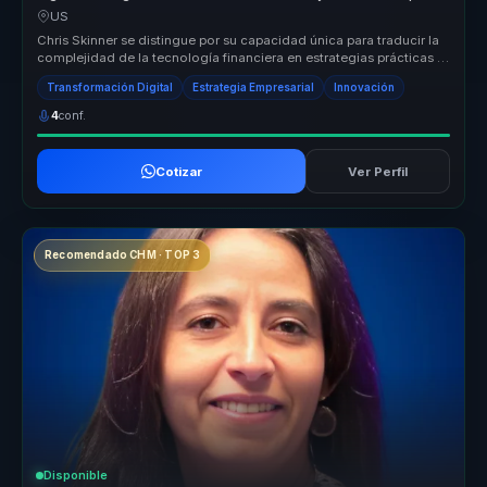
empresas.
US
Chris Skinner se distingue por su capacidad única para traducir la
complejidad de la tecnología financiera en estrategias prácticas y
efe...
Transformación Digital
Estrategia Empresarial
Innovación
4
conf.
Cotizar
Ver Perfil
Recomendado CHM · TOP 3
Disponible