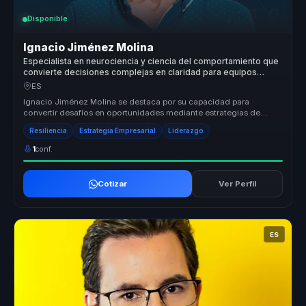
Disponible
Ignacio Jiménez Molina
Especialista en neurociencia y ciencia del comportamiento que
convierte decisiones complejas en claridad para equipos
directivos.
ES
Ignacio Jiménez Molina se destaca por su capacidad para
convertir desafíos en oportunidades mediante estrategias de
marketing digital inn...
Resiliencia
Estrategia Empresarial
Liderazgo
1
conf.
Cotizar
Ver Perfil
ES