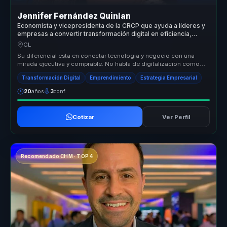
Jennifer Fernández Quinlan
Economista y vicepresidenta de la CRCP que ayuda a líderes y
empresas a convertir transformación digital en eficiencia,
rentabilidad y cultura de innovación.
CL
Su diferencial esta en conectar tecnologia y negocio con una
mirada ejecutiva y comprable. No habla de digitalizacion como
moda, sino com...
Transformación Digital
Emprendimiento
Estrategia Empresarial
20
años
3
conf.
Cotizar
Ver Perfil
Recomendado CHM · TOP 4