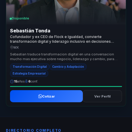
Disponible
Sebastián Tonda
Cofundador y ex CEO de Flock e Igualdad, convierte
transformacion digital y liderazgo inclusivo en decisiones
ejecutivas para empresas.
MX
Sebastian traduce transformacion digital en una conversacion
mucho mas ejecutiva sobre negocio, liderazgo y cambio, para
organizaciones q...
Transformación Digital
Cambio y Adaptación
Estrategia Empresarial
15
años
6
conf.
Cotizar
Ver Perfil
DIRECTORIO COMPLETO