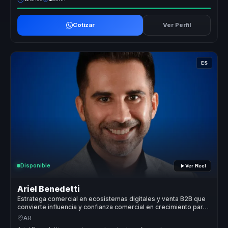
Cotizar
Ver Perfil
ES
Disponible
Ver Reel
Ariel Benedetti
Estratega comercial en ecosistemas digitales y venta B2B que
convierte influencia y confianza comercial en crecimiento para
equipos de alto desempeño.
AR