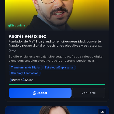
Disponible
Andrés Velázquez
Fundador de MaTTica y auditor en ciberseguridad, convierte
fraude y riesgo digital en decisiones ejecutivas y estrategia
para empresas.
MX
Su diferencial esta en bajar ciberseguridad, fraude y riesgo digital
a una conversacion ejecutiva que los lideres si pueden usar.
Convier...
Transformación Digital
Estrategia Empresarial
Cambio y Adaptación
20
años
5
conf.
Cotizar
Ver Perfil
ES