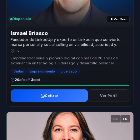
Disponible
Ver Reel
Ismael Briasco
Fundador de LinkedUp y experto en LinkedIn que convierte
marca personal y social selling en visibilidad, autoridad y
crecimiento comercial para empresas.
ES
Emprendedor serial y pionero digital con más de 20 años de
experiencia en tecnología, liderazgo y desarrollo personal.
Fundador y CEO de ...
Ventas
Emprendimiento
Liderazgo
20
años
3
conf.
Cotizar
Ver Perfil
ES
EN