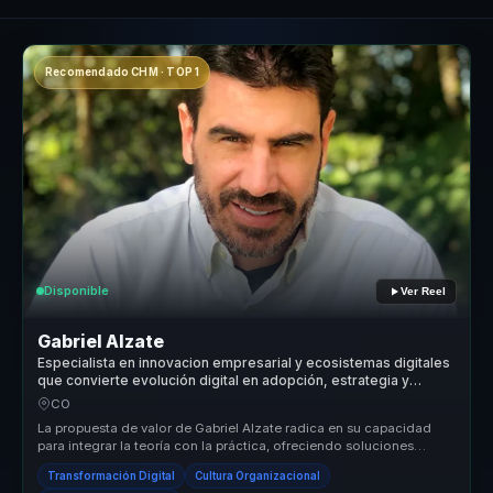
Recomendado CHM · TOP 1
Disponible
Ver Reel
Gabriel Alzate
Especialista en innovacion empresarial y ecosistemas digitales
que convierte evolución digital en adopción, estrategia y
ventaja competitiva para empresas.
CO
La propuesta de valor de Gabriel Alzate radica en su capacidad
para integrar la teoría con la práctica, ofreciendo soluciones
digitales q...
Transformación Digital
Cultura Organizacional