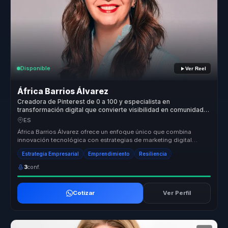
Disponible
Ver Reel
África Barrios Álvarez
Creadora de Pinterest de 0 a 100 y especialista en
transformación digital que convierte visibilidad en comunidad,
ventas y ventaja competitiva para marcas.
ES
África Barrios Álvarez ofrece un enfoque único que combina
innovación tecnológica con estrategias de marketing digital
efectivas. Su capa...
Estrategia Empresarial
Emprendimiento
Resiliencia
3
conf.
Cotizar
Ver Perfil