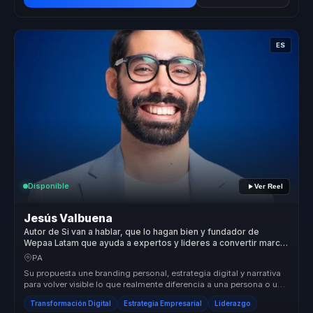
ES
Disponible
Ver Reel
Jesús Valbuena
Autor de Si van a hablar, que lo hagan bien y fundador de
Wepaa Latam que ayuda a expertos y lideres a convertir marca
personal en posicionamiento y ventas.
PA
Su propuesta une branding personal, estrategia digital y narrativa
para volver visible lo que realmente diferencia a una persona o una
ma...
Transformación Digital
Estrategia Empresarial
Liderazgo