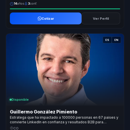
14
años
3
conf.
Cotizar
Ver Perfil
ES
EN
Disponible
Guillermo González Pimiento
Estratega que ha impactado a 100000 personas en 67 paises y
convierte LinkedIn en confianza y resultados B2B para
empresas.
CO