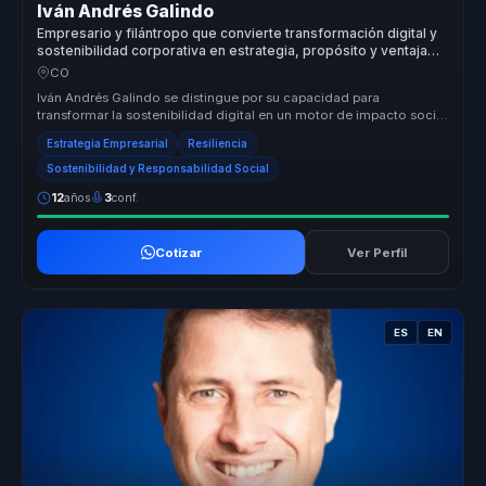
Iván Andrés Galindo
Empresario y filántropo que convierte transformación digital y
sostenibilidad corporativa en estrategia, propósito y ventaja
competitiva para empresas.
CO
Iván Andrés Galindo se distingue por su capacidad para
transformar la sostenibilidad digital en un motor de impacto social
real. Su enfoq...
Estrategia Empresarial
Resiliencia
Sostenibilidad y Responsabilidad Social
12
años
3
conf.
Cotizar
Ver Perfil
ES
EN