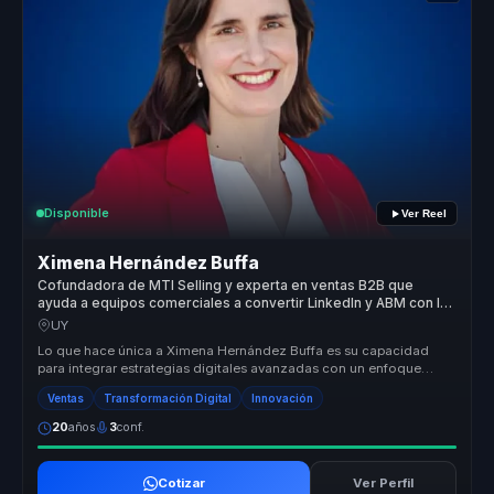
Disponible
Ver Reel
Ximena Hernández Buffa
Cofundadora de MTI Selling y experta en ventas B2B que
ayuda a equipos comerciales a convertir LinkedIn y ABM con IA
en negocios medibles.
UY
Lo que hace única a Ximena Hernández Buffa es su capacidad
para integrar estrategias digitales avanzadas con un enfoque
humano en el soci...
Ventas
Transformación Digital
Innovación
20
años
3
conf.
Cotizar
Ver Perfil