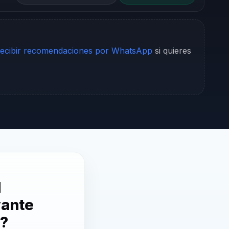
ecibir recomendaciones por WhatsApp
si quieres
l
vante
r?