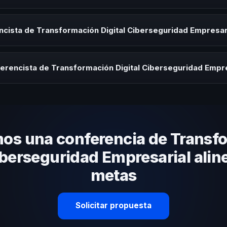
ista de Transformación Digital Ciberseguridad Empresarial para kick-o
s de integración o cuando tu organización necesita impulsar un camb
cista de Transformación Digital Ciberseguridad Empresari
rayectoria del speaker, la modalidad (presencial o virtual) y la duraci
tratégica sin costo y una propuesta en menos de 24 horas adaptada 
erencista de Transformación Digital Ciberseguridad Empr
 tema, su estilo de comunicación, casos de éxito con audiencias simi
nizacional. En CHM El Salvador te ayudamos con una selección estraté
os una conferencia de Transf
iberseguridad Empresarial alin
metas
Solicitar propuesta