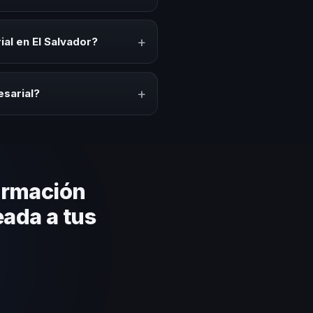
ffs, convenciones anuales,
io cultural relacionado con esta
+
al en El Salvador?
ón del evento. En CHM El
a tu presupuesto.
+
esarial?
lares y su capacidad de adaptar
gica basada en estos criterios.
ormación
eada a tus