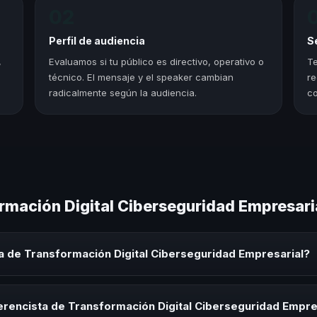
02
Perfil de audiencia
S
,
Evaluamos si tu público es directivo, operativo o
Te
técnico. El mensaje y el speaker cambian
re
radicalmente según la audiencia.
co
rmación Digital Ciberseguridad Empresari
a de Transformación Digital Ciberseguridad Empresarial?
ión Digital Ciberseguridad Empresarial es un experto que comparte c
 eventos corporativos, convenciones y seminarios. Su objetivo es gen
erencista de Transformación Digital Ciberseguridad Empre
audiencia.