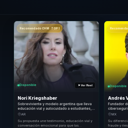
Recomendado CHM · TOP 1
Recomendad
Disponible
Ver Reel
Disponible
Nori Kriegshaber
Andrés 
Sobreviviente y modelo argentina que lleva
Fundador d
educación vial y autocuidado a estudiantes,
ciberseguri
equipos y comunidades para fortalecer
digital en d
AR
MX
resiliencia.
para empre
Su propuesta une testimonio, educación vial y
Su diferenci
conversación emocional para que las
fraude y rie