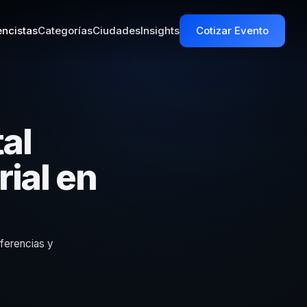
ncistas
Categorías
Ciudades
Insights
Cotizar Evento
al
ial en
nferencias y