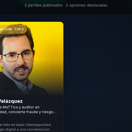
2 perfiles publicados · 2 opciones destacadas
o CHM · TOP 2
Velázquez
e MaTTica y auditor en
dad, convierte fraude y riesgo
ecisiones ejecutivas y estrategia
sas.
al esta en bajar ciberseguridad,
sgo digital a una conversacion