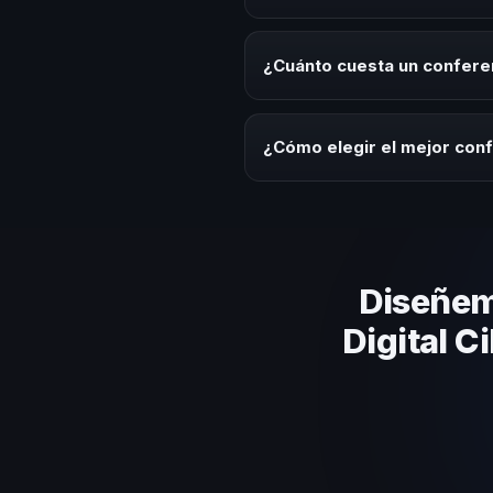
Es ideal contratar un conferenc
programas de desarrollo, evento
¿Cuánto cuesta un conferen
temática.
Los honorarios varían según la t
Salvador ofrecemos asesoría es
¿Cómo elegir el mejor conf
Evalúa su experiencia real en el
el contenido a tu contexto orga
Diseñem
Digital C