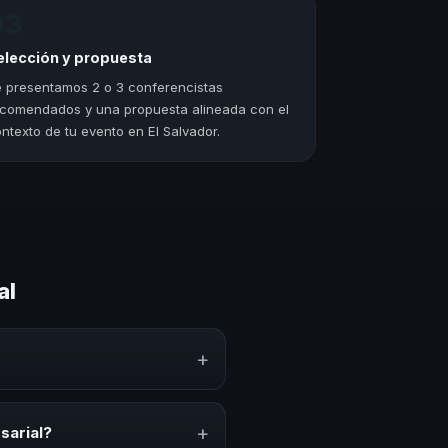
03
elección y propuesta
 presentamos 2 o 3 conferencistas
comendados y una propuesta alineada con el
ntexto de tu evento en El Salvador.
al
+
onocimiento, estrategias y
erar reflexión, inspiración y
+
sarial?