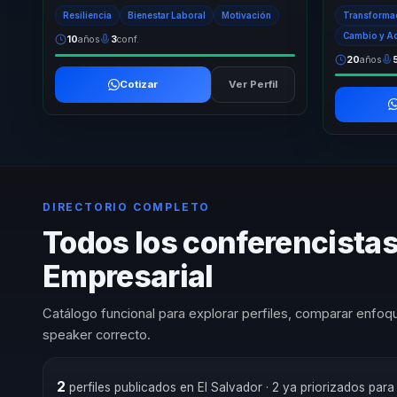
audiencias comprendan el impacto real de sus
ejecutiva qu
Resiliencia
Bienestar Laboral
Motivación
Transformac
decisiones...
Convier...
Cambio y A
10
años
3
conf.
20
años
Cotizar
Ver Perfil
DIRECTORIO COMPLETO
Todos los conferencistas
Empresarial
Catálogo funcional para explorar perfiles, comparar enfoqu
speaker correcto.
2
perfiles publicados en El Salvador
· 2 ya priorizados par