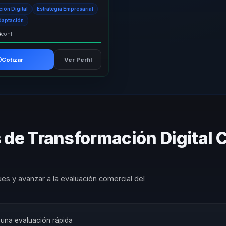
e los lideres si pueden usar.
ión Digital
Estrategia Empresarial
daptación
5
conf.
Cotizar
Ver Perfil
 de Transformación Digital 
es y avanzar a la evaluación comercial del
a una evaluación rápida