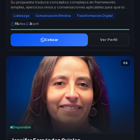
Su propuesta traduce conceptos complejos en frameworks
simples, ejercicios vivos y conversaciones aplicables para que los
equipos convier...
Liderazgo
Comunicación Efectiva
Transformación Digital
11
años
3
conf.
Cotizar
Ver Perfil
ES
Disponible