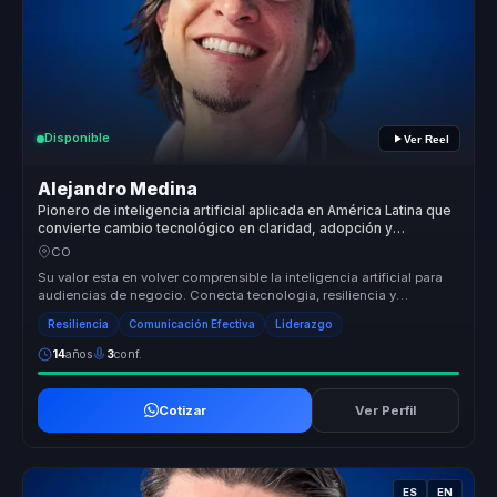
Disponible
Ver Reel
Alejandro Medina
Pionero de inteligencia artificial aplicada en América Latina que
convierte cambio tecnológico en claridad, adopción y
decisiones para empresas.
CO
Su valor esta en volver comprensible la inteligencia artificial para
audiencias de negocio. Conecta tecnologia, resiliencia y
adaptacion ...
Resiliencia
Comunicación Efectiva
Liderazgo
14
años
3
conf.
Cotizar
Ver Perfil
ES
EN