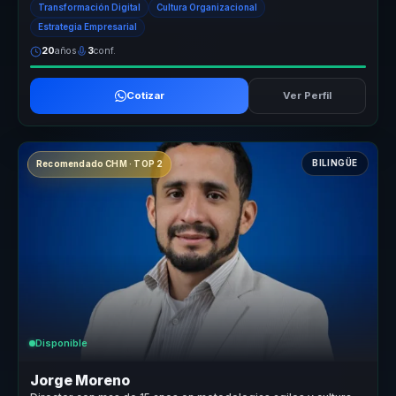
Transformación Digital
Cultura Organizacional
Estrategia Empresarial
20
años
3
conf.
Cotizar
Ver Perfil
BILINGÜE
Recomendado CHM · TOP 2
Disponible
Jorge Moreno