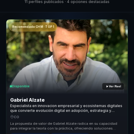
11 perfiles publicados · 4 opciones destacadas
Recomendado CHM · TOP 1
Disponible
Ver Reel
Gabriel Alzate
Especialista en innovacion empresarial y ecosistemas digitales
que convierte evolución digital en adopción, estrategia y
ventaja competitiva para empresas.
CO
La propuesta de valor de Gabriel Alzate radica en su capacidad
para integrar la teoría con la práctica, ofreciendo soluciones
digitales q...