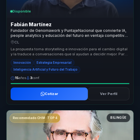
Disponible
Fabián Martínez
Fundador de Genomawork y PuntajeNacional que convierte IA,
people analytics y educación del futuro en ventaja competitiva
para organizaciones.
CL
La propuesta toma storytelling e innovación para el cambio digital
y la traduce a conversaciones que sí ayudan a decidir mejor. Para
lide...
Innovación
Estrategia Empresarial
Inteligencia Artificial y Futuro del Trabajo
15
años
3
conf.
Cotizar
Ver Perfil
BILINGÜE
Recomendado CHM · TOP 4