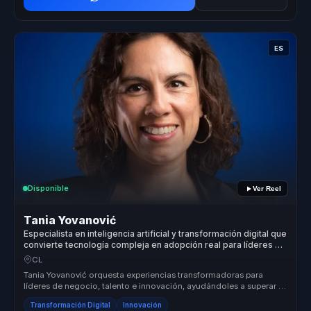
ES
Disponible
Ver Reel
Tania Yovanović
Especialista en inteligencia artificial y transformación digital que
convierte tecnología compleja en adopción real para líderes y
equipos.
CL
Tania Yovanović orquesta experiencias transformadoras para
líderes de negocio, talento e innovación, ayudándoles a superar la
fricción co...
Transformación Digital
Innovación