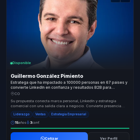
Disponible
Guillermo González Pimiento
Estratega que ha impactado a 100000 personas en 67 paises y
convierte LinkedIn en confianza y resultados B2B para
empresas.
CO
Su propuesta conecta marca personal, LinkedIn y estrategia
comercial con una salida clara a negocio. Convierte presencia
digital y confia...
Liderazgo
Ventas
Estrategia Empresarial
15
años
3
conf.
Cotizar
Ver Perfil