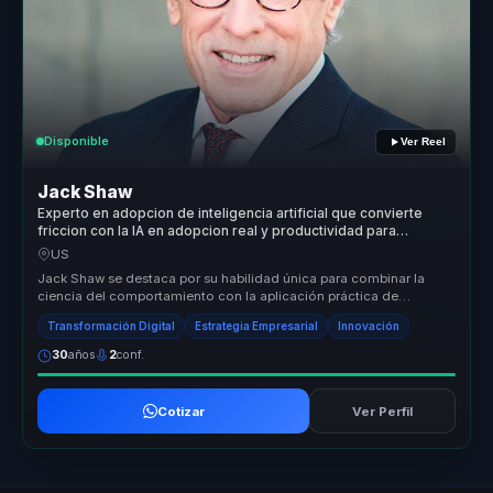
Disponible
Ver Reel
Jack Shaw
Experto en adopcion de inteligencia artificial que convierte
friccion con la IA en adopcion real y productividad para
empresas.
US
Jack Shaw se destaca por su habilidad única para combinar la
ciencia del comportamiento con la aplicación práctica de
tecnologías emergen...
Transformación Digital
Estrategia Empresarial
Innovación
30
años
2
conf.
Cotizar
Ver Perfil