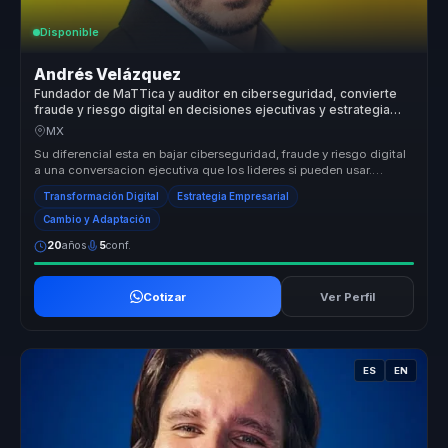
Disponible
Andrés Velázquez
Fundador de MaTTica y auditor en ciberseguridad, convierte
fraude y riesgo digital en decisiones ejecutivas y estrategia
para empresas.
MX
Su diferencial esta en bajar ciberseguridad, fraude y riesgo digital
a una conversacion ejecutiva que los lideres si pueden usar.
Convier...
Transformación Digital
Estrategia Empresarial
Cambio y Adaptación
20
años
5
conf.
Cotizar
Ver Perfil
ES
EN