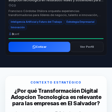
adopción tecnológica en resultados reales y sostenibles para
líderes y empresas.
CO
Francisco Córdoba Otálora orquesta experiencias
transformadoras para líderes de negocio, talento e innovación,
ayudándolos a dejar atrás ...
Inteligencia Artificial y Futuro del Trabajo
Estrategia Empresarial
Innovación
3
conf.
Cotizar
Ver Perfil
CONTEXTO ESTRATÉGICO
¿Por qué Transformación Digital
Adopcion Tecnologica es relevante
para las empresas en El Salvador?