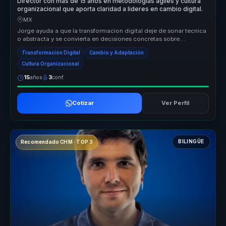
Director con mas de 15 anos en metodologias agiles y cultura
organizacional que aporta claridad a lideres en cambio digital.
MX
Jorge ayuda a que la transformacion digital deje de sonar tecnica
o abstracta y se convierta en decisiones concretas sobre
liderazgo, cul...
Transformación Digital
Cambio y Adaptación
Cultura Organizacional
15
años
3
conf.
Cotizar
Ver Perfil
BILINGÜE
Recomendado CHM · TOP 3