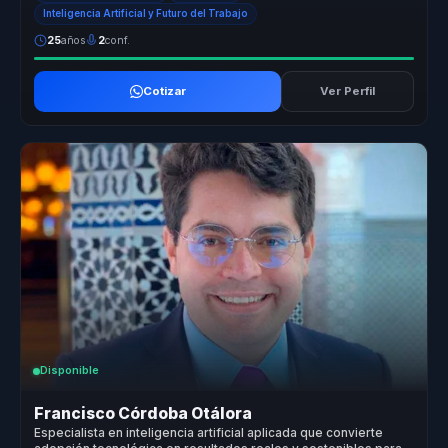
Inteligencia Artificial y Futuro del Trabajo
25
años
2
conf.
Cotizar
Ver Perfil
Disponible
Francisco Córdoba Otálora
Especialista en inteligencia artificial aplicada que convierte