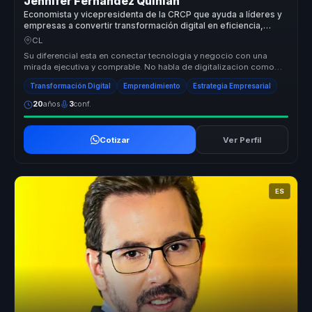
Jennifer Fernández Quinlan
Economista y vicepresidenta de la CRCP que ayuda a líderes y
empresas a convertir transformación digital en eficiencia,
rentabilidad y cultura de innovación.
CL
Su diferencial esta en conectar tecnologia y negocio con una
mirada ejecutiva y comprable. No habla de digitalizacion como
moda, sino com...
Transformación Digital
Emprendimiento
Estrategia Empresarial
20
años
3
conf.
Cotizar
Ver Perfil
ES