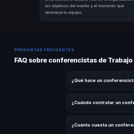
los objetivos del evento y el momento que
atraviesa tu equipo.
PREGUNTAS FRECUENTES
FAQ sobre conferencistas de Trabajo
¿Qué hace un conferencista
Un conferencista de Trabajo En 
sobre este tema en eventos corp
¿Cuándo contratar un confe
aplicables para la audiencia.
Es ideal contratar un conferenc
desarrollo, eventos de integrac
¿Cuánto cuesta un conferen