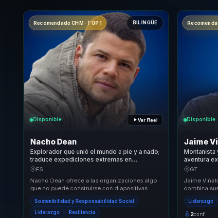
BILINGÜE
Recomendado CHM · TOP 1
Recomendad
Disponible
Disponible
Ver Reel
Nacho Dean
Jaime Vi
Explorador que unió el mundo a pie y a nado;
Montanista 
traduce expediciones extremas en
aventura ex
liderazgo, resiliencia y propósito
convertir pr
ES
GT
compartido.
rendimiento
Nacho Dean ofrece a las organizaciones algo
Jaime Viñal
que no puede construirse con diapositivas:
combina sus
autoridad nacida de haber atravesado cambios
principios d
Sostenibilidad y Responsabilidad Social
Liderazgo
reale...
metodología
Liderazgo
Resiliencia
2
conf.