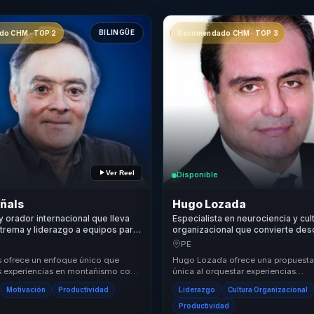
BILINGÜE
o CHM · TOP 2
Recomendado CHM · TOP 3
Ver Reel
Disponible
ñals
Hugo Lozada
y orador internacional que lleva
Especialista en neurociencia y cul
trema y liderazgo a equipos para
organizacional que convierte de
esion en resiliencia, foco y
operativo en cohesión, ejecución
PE
.
productividad para organizacione
s ofrece un enfoque único que
Hugo Lozada ofrece una propuesta
 experiencias en montañismo con
única al orquestar experiencias
e liderazgo y resiliencia. Su
transformadoras que permiten a líd
Motivación
Productividad
Liderazgo
Cultura Organizacional
...
directivos y responsabl...
Productividad