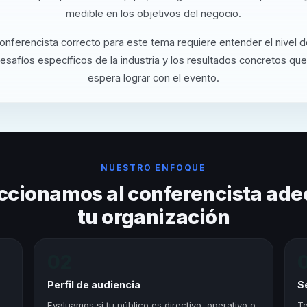
medible en los objetivos del negocio.
conferencista correcto para este tema requiere entender el nivel 
desafíos específicos de la industria y los resultados concretos que
espera lograr con el evento.
NUESTRO ENFOQUE
ccionamos al conferencista ade
tu organización
02
Perfil de audiencia
S
,
Evaluamos si tu público es directivo, operativo o
Te