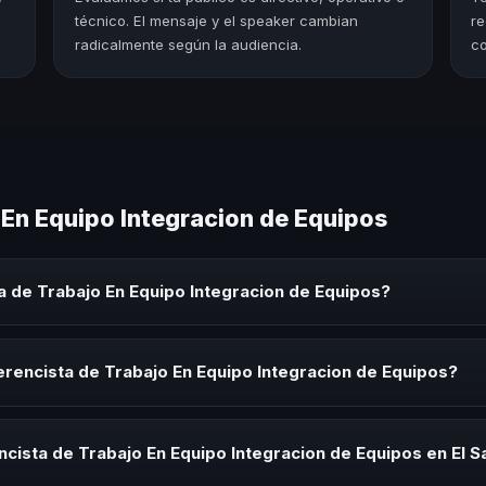
técnico. El mensaje y el speaker cambian
re
radicalmente según la audiencia.
co
 En Equipo Integracion de Equipos
 de Trabajo En Equipo Integracion de Equipos?
Equipo Integracion de Equipos es un experto que comparte conocimien
orativos, convenciones y seminarios. Su objetivo es generar reflexió
rencista de Trabajo En Equipo Integracion de Equipos?
ista de Trabajo En Equipo Integracion de Equipos para kick-offs, con
ión o cuando tu organización necesita impulsar un cambio cultural rel
cista de Trabajo En Equipo Integracion de Equipos en El S