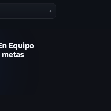
ón del evento. En CHM El
a tu presupuesto.
+
lares y su capacidad de adaptar
gica basada en estos criterios.
En Equipo
s metas