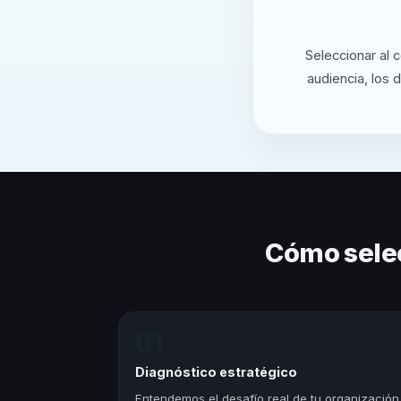
Seleccionar al 
audiencia, los 
Cómo sele
01
Diagnóstico estratégico
Entendemos el desafío real de tu organización