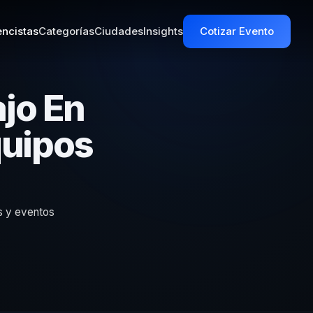
ncistas
Categorías
Ciudades
Insights
Cotizar Evento
jo En
quipos
s y eventos