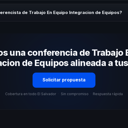
rayectoria del speaker, la modalidad (presencial o virtual) y la duraci
tratégica sin costo y una propuesta en menos de 24 horas adaptada 
erencista de Trabajo En Equipo Integracion de Equipos?
 tema, su estilo de comunicación, casos de éxito con audiencias simi
nizacional. En CHM El Salvador te ayudamos con una selección estraté
s una conferencia de Trabajo 
acion de Equipos alineada a tu
Solicitar propuesta
Cobertura en todo El Salvador
·
Sin compromiso
·
Respuesta rápida