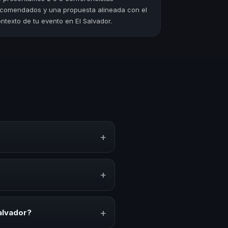
comendados y una propuesta alineada con el
ntexto de tu evento en El Salvador.
+
to, estrategias y experiencias
n, inspiración y herramientas
+
venciones anuales, programas de
acionado con esta temática.
+
alvador?