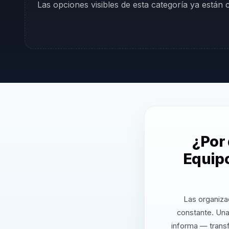
Las opciones visibles de esta categoría ya están
¿Por
Equipo
Las organiza
constante. Una
informa — transf