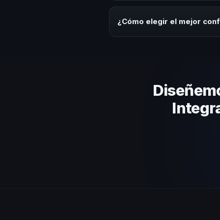
Los honorarios varían según la t
Salvador ofrecemos asesoría es
¿Cómo elegir el mejor conf
Evalúa su experiencia real en el
el contenido a tu contexto orga
Diseñemo
Integr