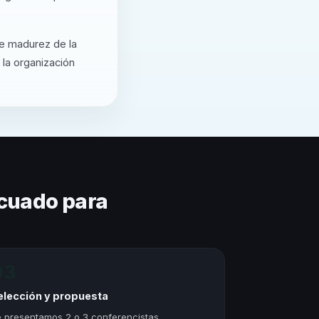
de madurez de la
 la organización
cuado para
03
elección y propuesta
 presentamos 2 o 3 conferencistas