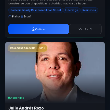
construirse con diapositivas: autoridad nacida de haber
atravesado cambios reale...
Sostenibilidad y Responsabilidad Social
Liderazgo
Resiliencia
14
años
5
conf.
Cotizar
Ver Perfil
Recomendado CHM · TOP 2
Disponible
Julio Andrés Rozo