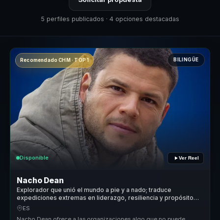
5 perfiles publicados · 4 opciones destacadas
BILINGÜE
Recomendado CHM · TOP 1
Disponible
Ver Reel
Nacho Dean
Explorador que unió el mundo a pie y a nado; traduce
expediciones extremas en liderazgo, resiliencia y propósito
compartido.
ES
Nacho Dean ofrece a las organizaciones algo que no puede