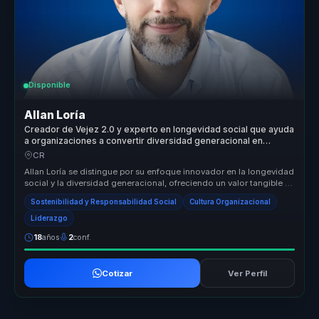
Disponible
Allan Loría
Creador de Vejez 2.0 y experto en longevidad social que ayuda
a organizaciones a convertir diversidad generacional en
inclusion, colaboracion e innovacion.
CR
Allan Loría se distingue por su enfoque innovador en la longevidad
social y la diversidad generacional, ofreciendo un valor tangible y
me...
Sostenibilidad y Responsabilidad Social
Cultura Organizacional
Liderazgo
18
años
2
conf.
Cotizar
Ver Perfil