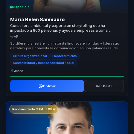
Disponible
María Belén Sanmauro
Consultora ambiental y experta en storytelling que ha
impactado a 800 personas y ayuda a empresas a tomar
mejores decisiones.
AR
Su diferencial está en unir storytelling, sostenibilidad y liderazgo
narrativo para convertir la comunicación en una palanca real de
camb...
Cultura Organizacional
Emprendimiento
Sostenibilidad y Responsabilidad Social
3
conf.
Cotizar
Ver Perfil
Recomendado CHM · TOP 4