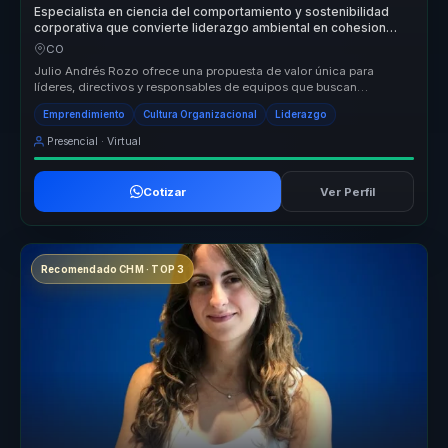
Especialista en ciencia del comportamiento y sostenibilidad
corporativa que convierte liderazgo ambiental en cohesion
para directivos y equipos.
CO
Julio Andrés Rozo ofrece una propuesta de valor única para
líderes, directivos y responsables de equipos que buscan
transformar sus organ...
Emprendimiento
Cultura Organizacional
Liderazgo
Presencial · Virtual
Cotizar
Ver Perfil
Recomendado CHM · TOP 3