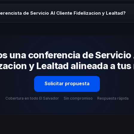
rayectoria del speaker, la modalidad (presencial o virtual) y la duraci
tratégica sin costo y una propuesta en menos de 24 horas adaptada 
rencista de Servicio Al Cliente Fidelizacion y Lealtad?
 tema, su estilo de comunicación, casos de éxito con audiencias simi
nizacional. En CHM El Salvador te ayudamos con una selección estraté
 una conferencia de Servicio 
zacion y Lealtad alineada a tu
Solicitar propuesta
Cobertura en todo El Salvador
·
Sin compromiso
·
Respuesta rápida