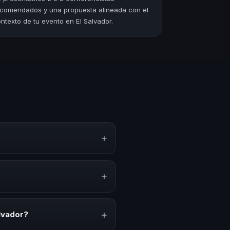
comendados y una propuesta alineada con el
ntexto de tu evento en El Salvador.
+
to, estrategias y experiencias
n, inspiración y herramientas
+
venciones anuales, programas de
acionado con esta temática.
+
alvador?