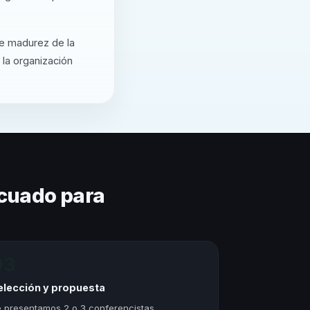
de madurez de la
 la organización
cuado para
03
elección y propuesta
 presentamos 2 o 3 conferencistas