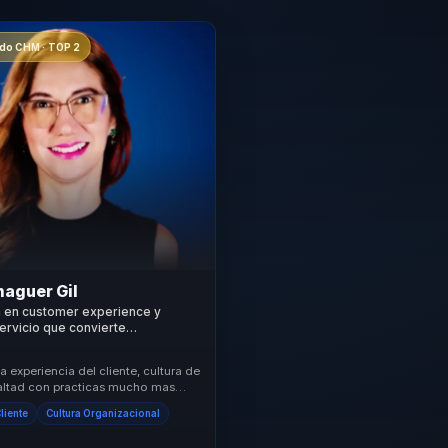
o CHM · TOP 2
aguer Gil
a en customer experience y
servicio que convierte
as memorables en lealtad para
 equipos.
 experiencia del cliente, cultura de
lealtad con practicas mucho mas
organizaciones que necesitan dife...
Cliente
Cultura Organizacional