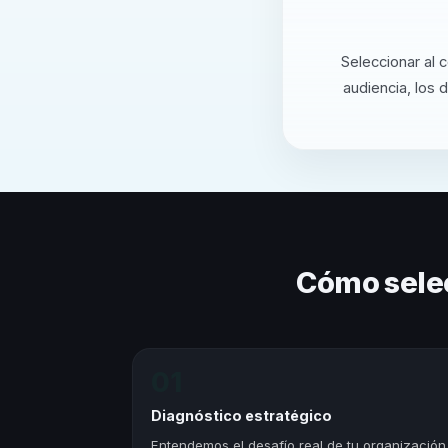
Seleccionar al 
audiencia, los 
Cómo sele
01
Diagnóstico estratégico
Entendemos el desafío real de tu organización