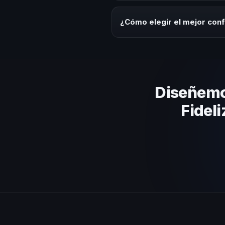
Los honorarios varían según la t
Salvador ofrecemos asesoría es
¿Cómo elegir el mejor confe
Evalúa su experiencia real en el
el contenido a tu contexto orga
Diseñemos
Fideli