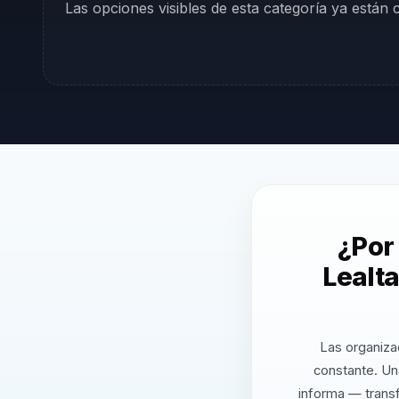
Las opciones visibles de esta categoría ya están
¿Por 
Lealta
Las organiza
constante. Una
informa — transf