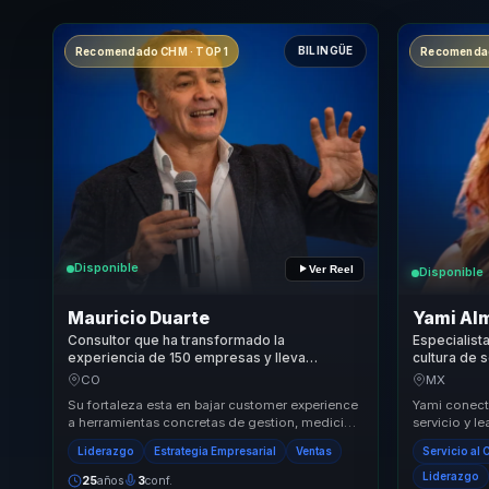
BILINGÜE
Recomendado CHM · TOP 1
Recomendad
Disponible
Ver Reel
Disponible
Mauricio Duarte
Yami Alm
Consultor que ha transformado la
Especialist
experiencia de 150 empresas y lleva
cultura de 
customer experience a lealtad y resultados
experienci
CO
MX
medibles.
empresas y
Su fortaleza esta en bajar customer experience
Yami conecta
a herramientas concretas de gestion, medicion
servicio y 
y decision. Une CX, NPS y una mirada de
claras para 
Liderazgo
Estrategia Empresarial
Ventas
Servicio al 
nego...
Liderazgo
25
años
3
conf.