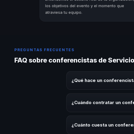
los objetivos del evento y el momento que
atraviesa tu equipo.
PREGUNTAS FRECUENTES
FAQ sobre conferencistas de Servicio 
¿Qué hace un conferencista 
Un conferencista de Servicio Al 
sobre este tema en eventos corp
¿Cuándo contratar un confer
aplicables para la audiencia.
Es ideal contratar un conferenci
desarrollo, eventos de integrac
¿Cuánto cuesta un conferenc