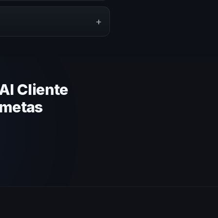
ón del evento. En CHM El
a tu presupuesto.
+
lares y su capacidad de adaptar
gica basada en estos criterios.
Al Cliente
s metas