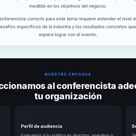
medible en los objetivos del negocio.
conferencista correcto para este tema requiere entender el nivel 
desafíos específicos de la industria y los resultados concretos que
espera lograr con el evento.
NUESTRO ENFOQUE
ccionamos al conferencista ade
tu organización
02
Perfil de audiencia
S
,
Evaluamos si tu público es directivo, operativo o
Te