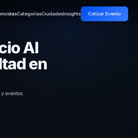
ncistas
Categorías
Ciudades
Insights
Cotizar Evento
cio Al
ltad en
s y eventos