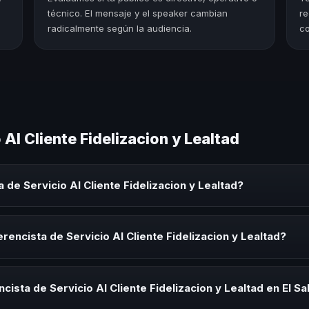
técnico. El mensaje y el speaker cambian
re
radicalmente según la audiencia.
co
Al Cliente Fidelizacion y Lealtad
de Servicio Al Cliente Fidelizacion y Lealtad?
Cliente Fidelizacion y Lealtad es un experto que comparte conocimien
orativos, convenciones y seminarios. Su objetivo es generar reflexió
encista de Servicio Al Cliente Fidelizacion y Lealtad?
sta de Servicio Al Cliente Fidelizacion y Lealtad para kick-offs, con
ión o cuando tu organización necesita impulsar un cambio cultural rel
ista de Servicio Al Cliente Fidelizacion y Lealtad en El S