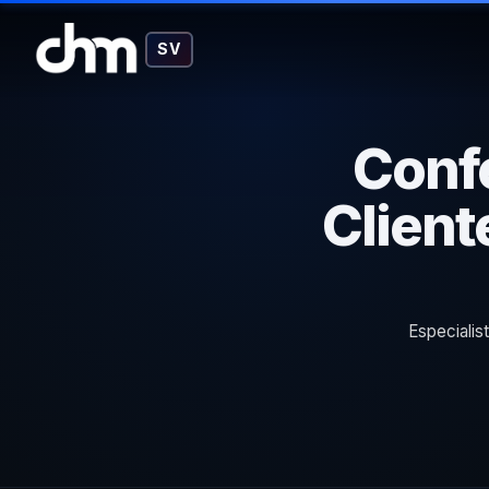
SV
Confe
Client
Especialis