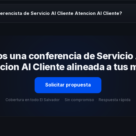
rayectoria del speaker, la modalidad (presencial o virtual) y la duraci
tratégica sin costo y una propuesta en menos de 24 horas adaptada 
rencista de Servicio Al Cliente Atencion Al Cliente?
 tema, su estilo de comunicación, casos de éxito con audiencias simi
nizacional. En CHM El Salvador te ayudamos con una selección estraté
 una conferencia de Servicio 
cion Al Cliente alineada a tus 
Solicitar propuesta
Cobertura en todo El Salvador
·
Sin compromiso
·
Respuesta rápida