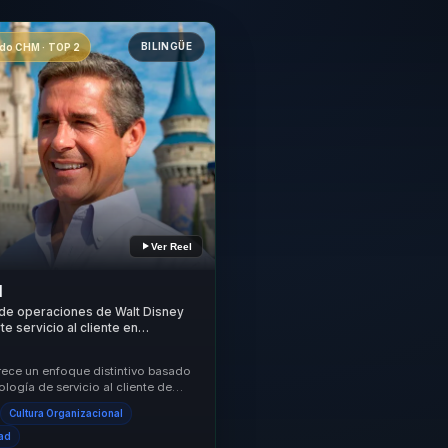
BILINGÜE
o CHM · TOP 2
Ver Reel
l
 de operaciones de Walt Disney
e servicio al cliente en
y cohesion para equipos y
rece un enfoque distintivo basado
logía de servicio al cliente de
de las más reconocidas y efectivas
Cultura Organizacional
dad