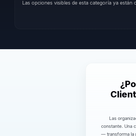
Las opciones visibles de esta categoría ya están
¿Po
Clien
Las organiza
constante. Una c
— transforma la 