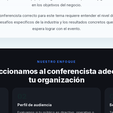
en los objetivos del negocio.
conferencista correcto para este tema requiere entender el nivel 
desafíos específicos de la industria y los resultados concretos que
espera lograr con el evento.
NUESTRO ENFOQUE
ccionamos al conferencista ade
tu organización
02
Perfil de audiencia
S
,
Evaluamos si tu público es directivo, operativo o
Te