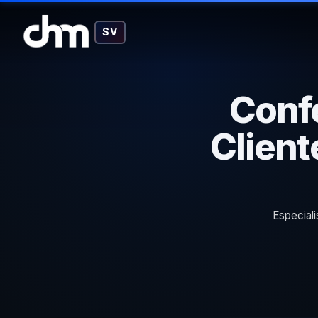
SV
Confe
Client
Especiali