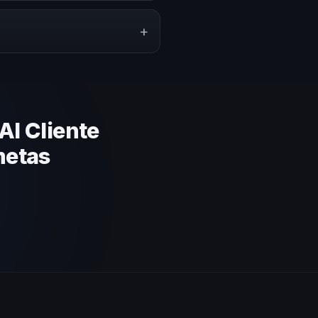
ón del evento. En CHM El
a tu presupuesto.
+
lares y su capacidad de adaptar
gica basada en estos criterios.
Al Cliente
metas