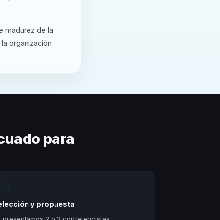
de madurez de la
 la organización
cuado para
03
elección y propuesta
 presentamos 2 o 3 conferencistas