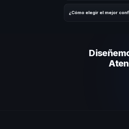
Los honorarios varían según la t
Salvador ofrecemos asesoría es
¿Cómo elegir el mejor confe
Evalúa su experiencia real en el
el contenido a tu contexto orga
Diseñemos
Aten