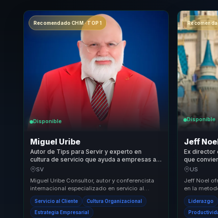
Recomendado CHM · TOP 1
Recomendad
Disponible
Disponible
Miguel Uribe
Jeff Noe
Autor de Tips para Servir y experto en
Ex director
cultura de servicio que ayuda a empresas a
que conviert
convertir customer experience en lealtad,
excelencia 
SV
US
rentabilidad y ventaja competitiva.
empresas.
Miguel Uribe Consultor, autor y conferencista
Jeff Noel of
internacional especializado en servicio al
en la metodo
cliente y experiencia WOW. Con más de 21,000
Disney, una 
Servicio al Cliente
Cultura Organizacional
Liderazgo
hor...
...
Estrategia Empresarial
Productivi