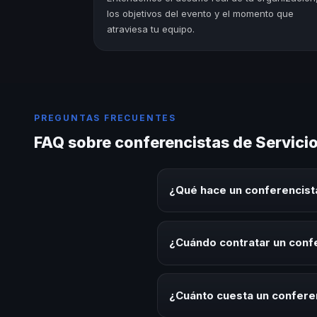
los objetivos del evento y el momento que
atraviesa tu equipo.
PREGUNTAS FRECUENTES
FAQ sobre conferencistas de Servicio 
¿Qué hace un conferencista
Un conferencista de Servicio Al
sobre este tema en eventos corp
¿Cuándo contratar un confe
aplicables para la audiencia.
Es ideal contratar un conferenci
desarrollo, eventos de integrac
¿Cuánto cuesta un conferenc