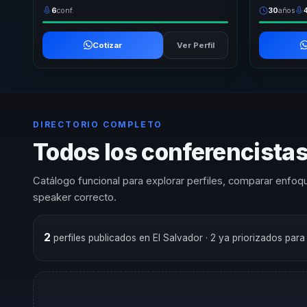
6
conf.
30
años
Cotizar
Ver Perfil
DIRECTORIO COMPLETO
Todos los conferencistas 
Catálogo funcional para explorar perfiles, comparar enfoqu
speaker correcto.
2
perfiles publicados en El Salvador
· 2 ya priorizados par