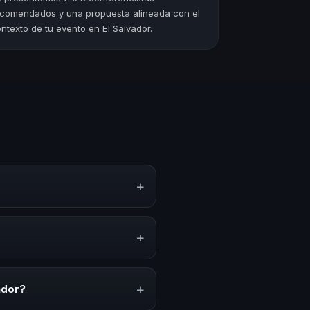
comendados y una propuesta alineada con el
ntexto de tu evento en El Salvador.
+
 estrategias y experiencias
n, inspiración y herramientas
+
ciones anuales, programas de
acionado con esta temática.
+
ador?