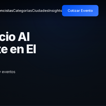
ncistas
Categorías
Ciudades
Insights
Cotizar Evento
cio Al
e en El
 y eventos