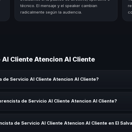
técnico. El mensaje y el speaker cambian
re
radicalmente según la audiencia.
co
Al Cliente Atencion Al Cliente
 de Servicio Al Cliente Atencion Al Cliente?
 Cliente Atencion Al Cliente es un experto que comparte conocimiento,
orativos, convenciones y seminarios. Su objetivo es generar reflexió
rencista de Servicio Al Cliente Atencion Al Cliente?
sta de Servicio Al Cliente Atencion Al Cliente para kick-offs, conven
ión o cuando tu organización necesita impulsar un cambio cultural rel
ista de Servicio Al Cliente Atencion Al Cliente en El Salv