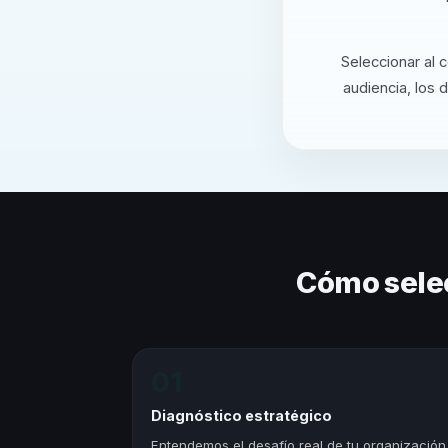
Seleccionar al 
audiencia, los 
Cómo sele
01
Diagnóstico estratégico
Entendemos el desafío real de tu organización