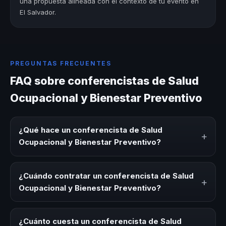
una propuesta alineada con el contexto de tu evento en
El Salvador.
PREGUNTAS FRECUENTES
FAQ sobre conferencistas de Salud
Ocupacional y Bienestar Preventivo
¿Qué hace un conferencista de Salud
+
Ocupacional y Bienestar Preventivo?
Un conferencista de Salud Ocupacional y Bienestar
Preventivo es un experto que comparte conocimiento,
¿Cuándo contratar un conferencista de Salud
+
estrategias y experiencias sobre este tema en eventos
Ocupacional y Bienestar Preventivo?
corporativos, convenciones y seminarios. Su objetivo es
generar reflexión, inspiración y herramientas aplicables
Es ideal contratar un conferencista de Salud Ocupacional
para la audiencia.
y Bienestar Preventivo para kick-offs, convenciones
¿Cuánto cuesta un conferencista de Salud