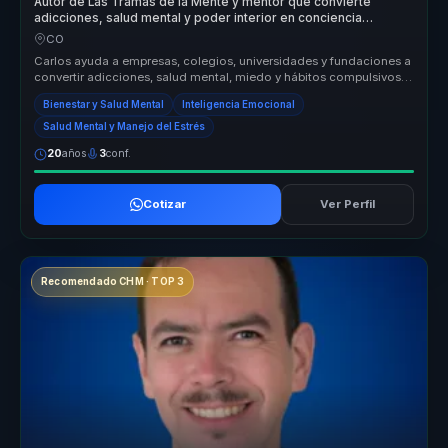
Autor de Las Tramas de la Mente y mentor que convierte
adicciones, salud mental y poder interior en conciencia
aplicable.
CO
Carlos ayuda a empresas, colegios, universidades y fundaciones a
convertir adicciones, salud mental, miedo y hábitos compulsivos
en conci...
Bienestar y Salud Mental
Inteligencia Emocional
Salud Mental y Manejo del Estrés
20
años
3
conf.
Cotizar
Ver Perfil
Recomendado CHM · TOP 3