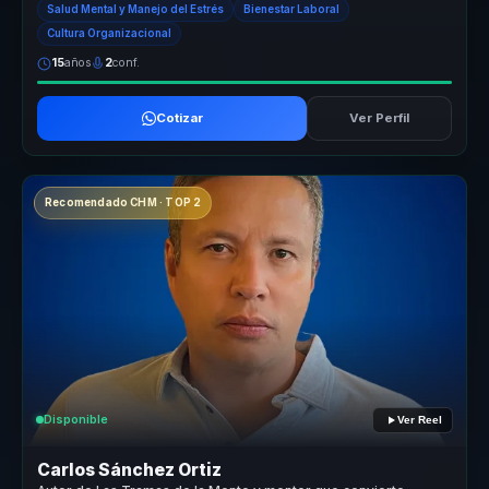
Salud Mental y Manejo del Estrés
Bienestar Laboral
Cultura Organizacional
15
años
2
conf.
Cotizar
Ver Perfil
Recomendado CHM · TOP 2
Disponible
Ver Reel
Carlos Sánchez Ortiz