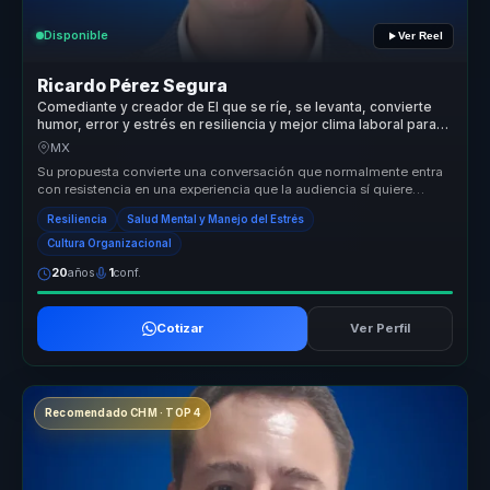
Disponible
Ver Reel
Ricardo Pérez Segura
Comediante y creador de El que se ríe, se levanta, convierte
humor, error y estrés en resiliencia y mejor clima laboral para
equipos.
MX
Su propuesta convierte una conversación que normalmente entra
con resistencia en una experiencia que la audiencia sí quiere
escuchar. Des...
Resiliencia
Salud Mental y Manejo del Estrés
Cultura Organizacional
20
años
1
conf.
Cotizar
Ver Perfil
Recomendado CHM · TOP 4