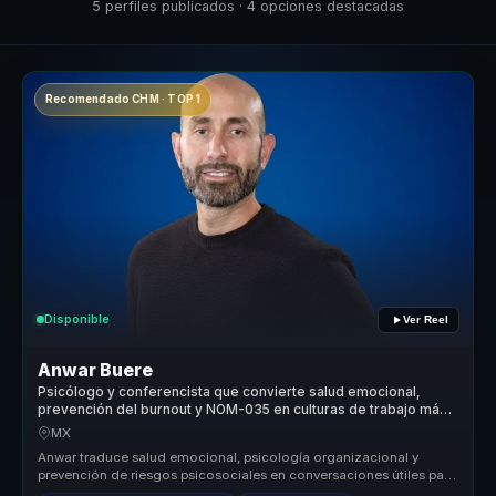
5 perfiles publicados · 4 opciones destacadas
Recomendado CHM · TOP 1
Disponible
Ver Reel
Anwar Buere
Psicólogo y conferencista que convierte salud emocional,
prevención del burnout y NOM-035 en culturas de trabajo más
humanas.
MX
Anwar traduce salud emocional, psicología organizacional y
prevención de riesgos psicosociales en conversaciones útiles para
empresas. Ay...