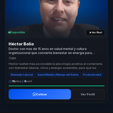
Disponible
Ver Reel
Héctor Bolio
Doctor con mas de 15 anos en salud mental y cultura
organizacional que convierte bienestar en energia para
equipos de trabajo.
MX
Hector vuelve mas accionable la psicologia positiva al conectarla
con bienestar laboral, clima y energia sostenible, para que las
empresa...
Bienestar Laboral
Salud Mental y Manejo del Estrés
Productividad
15
años
9
conf.
Cotizar
Ver Perfil