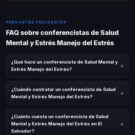
PREGUNTAS FRECUENTES
FAQ sobre conferencistas de Salud
Mental y Estrés Manejo del Estrés
¿Qué hace un conferencista de Salud Mental y
+
Estrés Manejo del Estrés?
Un conferencista de Salud Mental y Estrés Manejo del
Estrés es un experto que comparte conocimiento,
¿Cuándo contratar un conferencista de Salud
+
estrategias y experiencias sobre este tema en eventos
Mental y Estrés Manejo del Estrés?
corporativos, convenciones y seminarios. Su objetivo es
generar reflexión, inspiración y herramientas aplicables
Es ideal contratar un conferencista de Salud Mental y
para la audiencia.
Estrés Manejo del Estrés para kick-offs, convenciones
¿Cuánto cuesta un conferencista de Salud
anuales, programas de desarrollo, eventos de integración
+
Mental y Estrés Manejo del Estrés en El
o cuando tu organización necesita impulsar un cambio
Salvador?
cultural relacionado con esta temática.