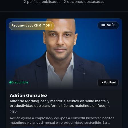
2 perfiles publicados · 2 opciones destacadas
BILINGÜE
Recomendado CHM · TOP 1
Disponible
Ver Reel
Adrián González
Autor de Morning Zen y mentor ejecutivo en salud mental y
productividad que transforma hábitos matutinos en foco,
energía y rendimiento para líderes y equipos.
PA
Adrián ayuda a empresas y equipos a convertir bienestar, hábitos
matutinos y claridad mental en productividad sostenible. Su
propuesta un...