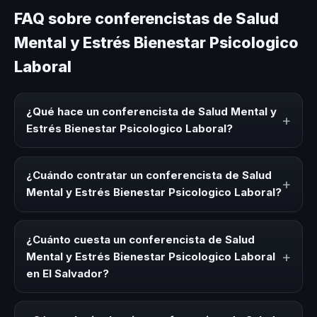
FAQ sobre conferencistas de Salud
Mental y Estrés Bienestar Psicologico
Laboral
¿Qué hace un conferencista de Salud Mental y
+
Estrés Bienestar Psicologico Laboral?
Un conferencista de Salud Mental y Estrés Bienestar
Psicologico Laboral es un experto que comparte
¿Cuándo contratar un conferencista de Salud
+
conocimiento, estrategias y experiencias sobre este tema
Mental y Estrés Bienestar Psicologico Laboral?
en eventos corporativos, convenciones y seminarios. Su
objetivo es generar reflexión, inspiración y herramientas
Es ideal contratar un conferencista de Salud Mental y
aplicables para la audiencia.
Estrés Bienestar Psicologico Laboral para kick-offs,
¿Cuánto cuesta un conferencista de Salud
convenciones anuales, programas de desarrollo, eventos
+
Mental y Estrés Bienestar Psicologico Laboral
de integración o cuando tu organización necesita
en El Salvador?
impulsar un cambio cultural relacionado con esta
temática.
Los honorarios varían según la trayectoria del speaker, la
modalidad (presencial o virtual) y la duración del evento.