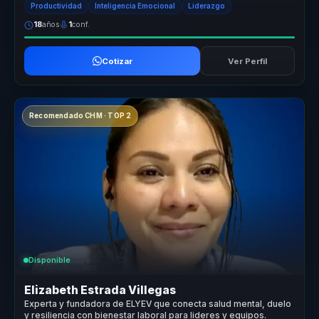
Productividad
Inteligencia Emocional
Liderazgo
18
años
1
conf.
Cotizar
Ver Perfil
Recomendado CHM · TOP 2
Disponible
Elizabeth Estrada Villegas
Experta y fundadora de ELYEV que conecta salud mental, duelo
y resiliencia con bienestar laboral para lideres y equipos.