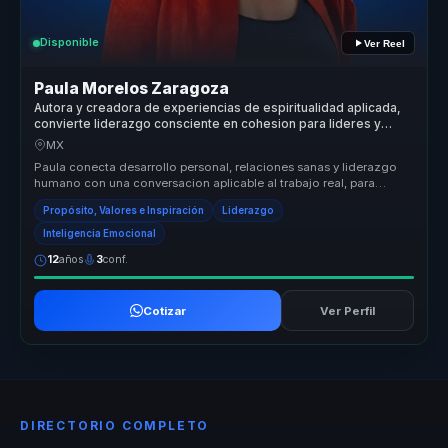
Disponible
Ver Reel
Paula Morelos Zaragoza
Autora y creadora de experiencias de espiritualidad aplicada,
convierte liderazgo consciente en cohesion para lideres y
equipos.
MX
Paula conecta desarrollo personal, relaciones sanas y liderazgo
humano con una conversacion aplicable al trabajo real, para
equipos que n...
Propósito, Valores e Inspiración
Liderazgo
Inteligencia Emocional
12
años
3
conf.
Cotizar
Ver Perfil
DIRECTORIO COMPLETO