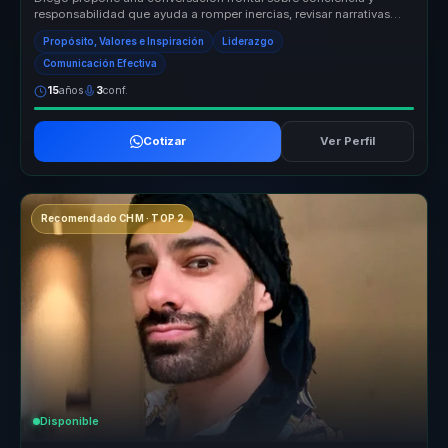
responsabilidad que ayuda a romper inercias, revisar narrativas
personales y ab...
Propósito, Valores e Inspiración
Liderazgo
Comunicación Efectiva
15
años
3
conf.
Cotizar
Ver Perfil
Recomendado CHM · TOP 2
Disponible