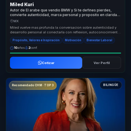
Miled Kuri
Autor de El arabe que vendio BMW y Si te defines pierdes,
convierte autenticidad, marca personal y proposito en claridad
para equipos.
MX
Miled vuelve mas profunda la conversacion sobre autenticidad y
desarrollo personal al conectarla con reflexion, autoconocimiento
y vincul...
Propósito, Valores e Inspiración
Motivación
Bienestar Laboral
10
años
2
conf.
Cotizar
Ver Perfil
BILINGÜE
Recomendado CHM · TOP 3