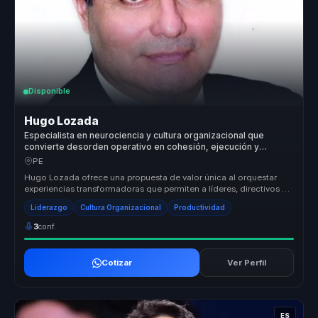
Disponible
Hugo Lozada
Especialista en neurociencia y cultura organizacional que
convierte desorden operativo en cohesión, ejecución y
productividad para organizaciones.
PE
Hugo Lozada ofrece una propuesta de valor única al orquestar
experiencias transformadoras que permiten a líderes, directivos y
responsabl...
Liderazgo
Cultura Organizacional
Productividad
3
conf.
Cotizar
Ver Perfil
ES