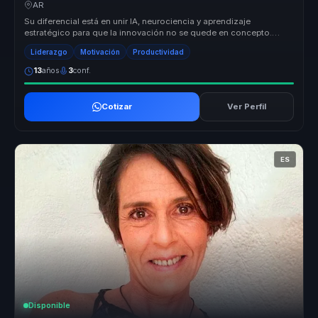
aprendizaje y productividad.
AR
Su diferencial está en unir IA, neurociencia y aprendizaje
estratégico para que la innovación no se quede en concepto.
Convierte tendenci...
Liderazgo
Motivación
Productividad
13
años
3
conf.
Cotizar
Ver Perfil
ES
Disponible