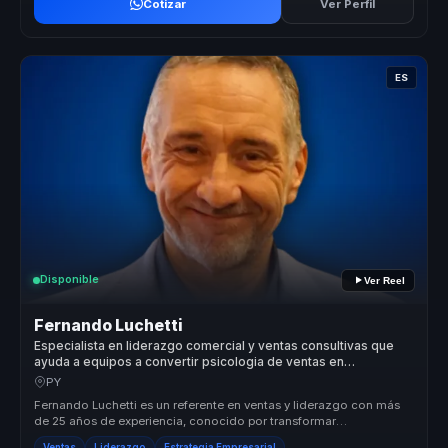
Cotizar
Ver Perfil
ES
Disponible
Ver Reel
Fernando Luchetti
Especialista en liderazgo comercial y ventas consultivas que
ayuda a equipos a convertir psicologia de ventas en
conversion y ventaja competitiva.
PY
Fernando Luchetti es un referente en ventas y liderazgo con más
de 25 años de experiencia, conocido por transformar
profesionales en líde...
Ventas
Liderazgo
Estrategia Empresarial