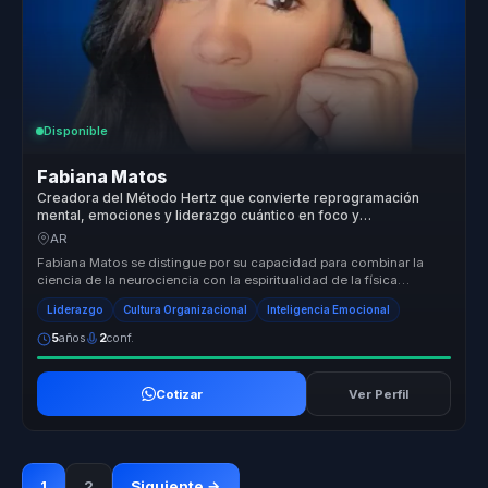
Disponible
Fabiana Matos
Creadora del Método Hertz que convierte reprogramación
mental, emociones y liderazgo cuántico en foco y
transformación para equipos.
AR
Fabiana Matos se distingue por su capacidad para combinar la
ciencia de la neurociencia con la espiritualidad de la física
cuántica, ofre...
Liderazgo
Cultura Organizacional
Inteligencia Emocional
5
años
2
conf.
Cotizar
Ver Perfil
1
2
Siguiente →