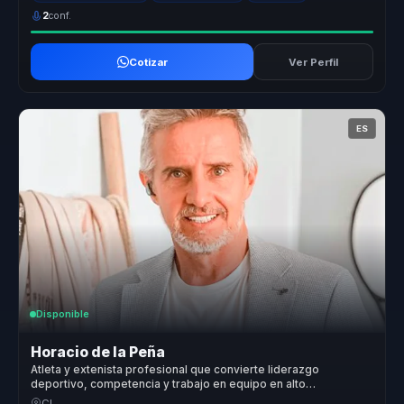
2
conf.
Cotizar
Ver Perfil
ES
Disponible
Horacio de la Peña
Atleta y extenista profesional que convierte liderazgo
deportivo, competencia y trabajo en equipo en alto
rendimiento para lideres y organizaciones.
CL