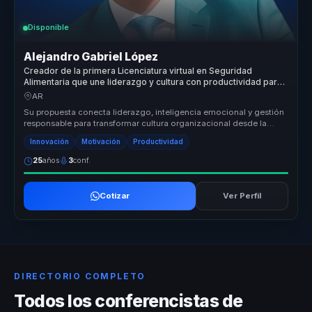
Disponible
Alejandro Gabriel López
Creador de la primera Licenciatura virtual en Seguridad
Alimentaria que une liderazgo y cultura con productividad para
empresas.
AR
Su propuesta conecta liderazgo, inteligencia emocional y gestión
responsable para transformar cultura organizacional desde la
conciencia ...
Innovación
Motivación
Productividad
25
años
3
conf.
Cotizar
Ver Perfil
DIRECTORIO COMPLETO
Todos los conferencistas de