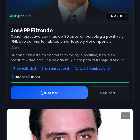
Disponible
Ver Reel
José PP Elizondo
Coach ejecutivo con mas de 30 anos en psicologia positiva y
PNL que convierte habitos en enfoque y desempeno
sostenible para lideres y equipos.
MX
Su fortaleza esta en conectar psicologia positiva, habitos y
productividad con una bajada muy clara para el trabajo diario. No
habla de b...
Productividad
Bienestar Laboral
Cultura Organizacional
30
años
8
conf.
Cotizar
Ver Perfil
ES