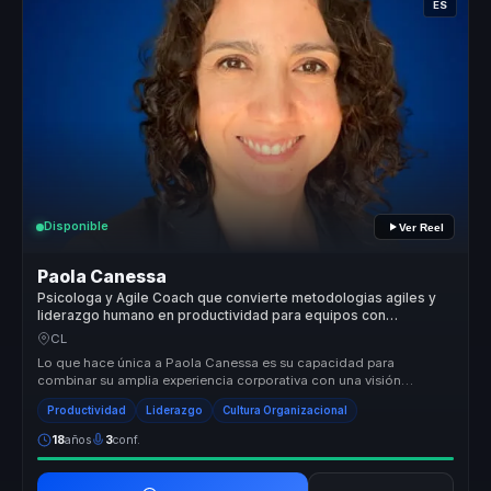
ES
Disponible
Ver Reel
Paola Canessa
Psicologa y Agile Coach que convierte metodologias agiles y
liderazgo humano en productividad para equipos con
seguridad psicologica.
CL
Lo que hace única a Paola Canessa es su capacidad para
combinar su amplia experiencia corporativa con una visión
transformadora del lider...
Productividad
Liderazgo
Cultura Organizacional
18
años
3
conf.