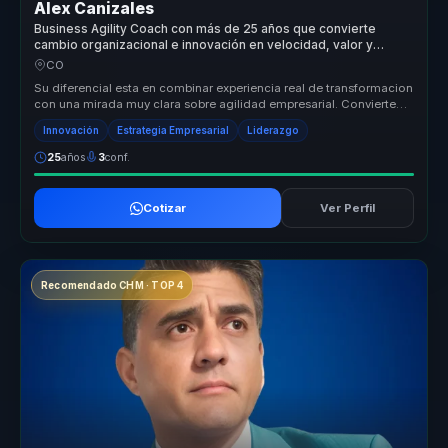
Alex Canizales
Business Agility Coach con más de 25 años que convierte
cambio organizacional e innovación en velocidad, valor y
liderazgo adaptable para empresas.
CO
Su diferencial esta en combinar experiencia real de transformacion
con una mirada muy clara sobre agilidad empresarial. Convierte
concept...
Innovación
Estrategia Empresarial
Liderazgo
25
años
3
conf.
Cotizar
Ver Perfil
Recomendado CHM · TOP 4