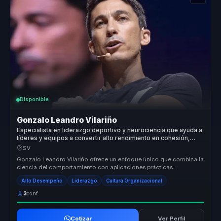
Disponible
Gonzalo Leandro Vilariño
Especialista en liderazgo deportivo y neurociencia que ayuda a
líderes y equipos a convertir alto rendimiento en cohesión,
productividad y claridad.
SV
Gonzalo Leandro Vilariño ofrece un enfoque único que combina la
ciencia del comportamiento con aplicaciones prácticas
específicas para or...
Alto Desempeño
Liderazgo
Cultura Organizacional
3
conf.
Cotizar
Ver Perfil