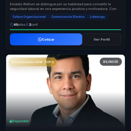
Ernesto Belloni se distingue por su habilidad para convertir la
seguridad laboral en una experiencia positiva y motivadora. Con
su enfoqu...
Cultura Organizacional
Comunicación Efectiva
Liderazgo
40
años
2
conf.
Cotizar
Ver Perfil
BILINGÜE
Recomendado CHM · TOP 3
Disponible