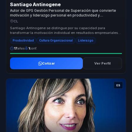
Santiago Antinogene
Autor de GPS Gestión Personal de Superación que convierte
motivación y liderazgo personal en productividad y
compromiso para equipos.
CL
Santiago Antinogene se distingue por su capacidad para
transformar la motivación individual en resultados empresariales
concretos. Su enf...
Productividad
Cultura Organizacional
Liderazgo
17
años
1
conf.
Cotizar
Ver Perfil
ES