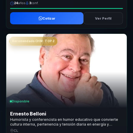
24
años
3
conf.
Cotizar
Ver Perfil
Recomendado CHM · TOP 2
Disponible
Ernesto Belloni
Humorista y conferencista en humor educativo que convierte
cultura interna, pertenencia y tensión diaria en energía y
cohesión para equipos.
CL