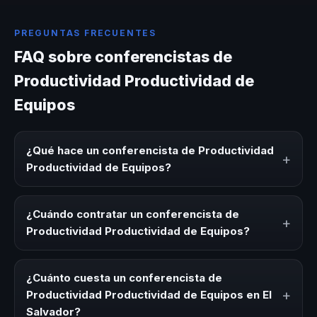
PREGUNTAS FRECUENTES
FAQ sobre conferencistas de
Productividad Productividad de
Equipos
¿Qué hace un conferencista de Productividad
+
Productividad de Equipos?
Un conferencista de Productividad Productividad de
Equipos es un experto que comparte conocimiento,
¿Cuándo contratar un conferencista de
+
estrategias y experiencias sobre este tema en eventos
Productividad Productividad de Equipos?
corporativos, convenciones y seminarios. Su objetivo es
generar reflexión, inspiración y herramientas aplicables
Es ideal contratar un conferencista de Productividad
para la audiencia.
Productividad de Equipos para kick-offs, convenciones
¿Cuánto cuesta un conferencista de
anuales, programas de desarrollo, eventos de integración
+
Productividad Productividad de Equipos en El
o cuando tu organización necesita impulsar un cambio
Salvador?