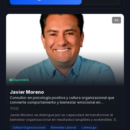
ES
Disponible
Javier Moreno
Consultor en psicología positiva y cultura organizacional que
convierte comportamiento y bienestar emocional en
productividad sostenible para líderes y equipos.
CO
Javier Moreno se distingue por su capacidad de transformar el
bienestar organizacional en resultados tangibles y sostenibles. Su
enfoque ...
Cultura Organizacional
Bienestar Laboral
Liderazgo