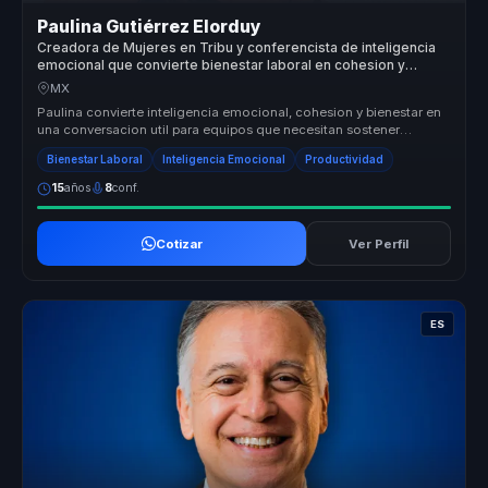
Paulina Gutiérrez Elorduy
Creadora de Mujeres en Tribu y conferencista de inteligencia
emocional que convierte bienestar laboral en cohesion y
productividad para equipos.
MX
Paulina convierte inteligencia emocional, cohesion y bienestar en
una conversacion util para equipos que necesitan sostener
productividad...
Bienestar Laboral
Inteligencia Emocional
Productividad
15
años
8
conf.
Cotizar
Ver Perfil
ES