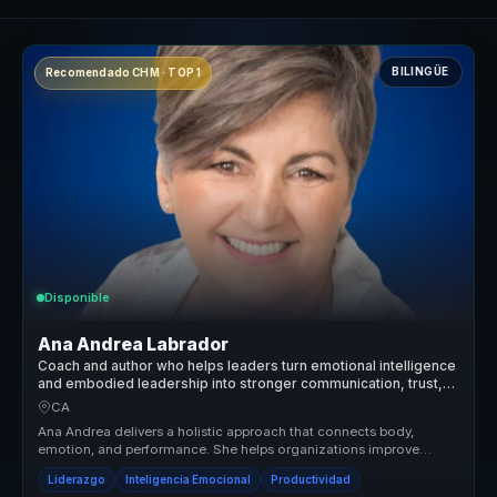
BILINGÜE
Recomendado CHM · TOP 1
Disponible
Ana Andrea Labrador
Coach and author who helps leaders turn emotional intelligence
and embodied leadership into stronger communication, trust,
and team performance.
CA
Ana Andrea delivers a holistic approach that connects body,
emotion, and performance. She helps organizations improve
relationships, rais...
Liderazgo
Inteligencia Emocional
Productividad