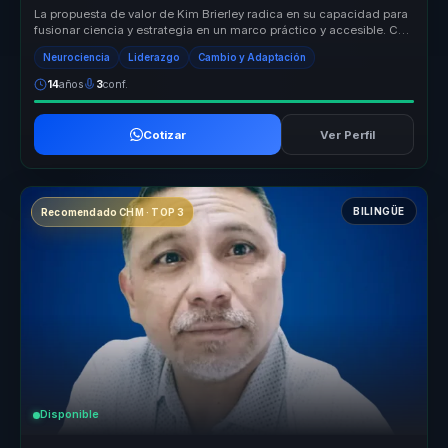
La propuesta de valor de Kim Brierley radica en su capacidad para
fusionar ciencia y estrategia en un marco práctico y accesible. Con
for...
Neurociencia
Liderazgo
Cambio y Adaptación
14
años
3
conf.
Cotizar
Ver Perfil
BILINGÜE
Recomendado CHM · TOP 3
Disponible