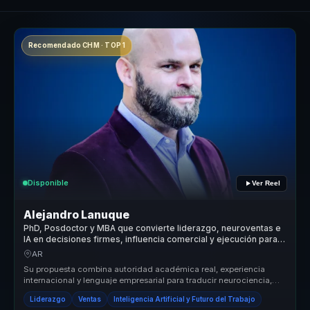
Recomendado CHM · TOP 1
Disponible
Ver Reel
Alejandro Lanuque
PhD, Posdoctor y MBA que convierte liderazgo, neuroventas e
IA en decisiones firmes, influencia comercial y ejecución para
líderes y equipos
AR
Su propuesta combina autoridad académica real, experiencia
internacional y lenguaje empresarial para traducir neurociencia,
power skills ...
Liderazgo
Ventas
Inteligencia Artificial y Futuro del Trabajo