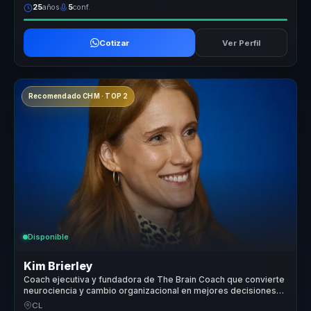
25
años
5
conf.
Cotizar
Ver Perfil
Recomendado CHM · TOP 2
Disponible
Kim Brierley
Coach ejecutiva y fundadora de The Brain Coach que convierte
neurociencia y cambio organizacional en mejores decisiones
para lideres.
CL