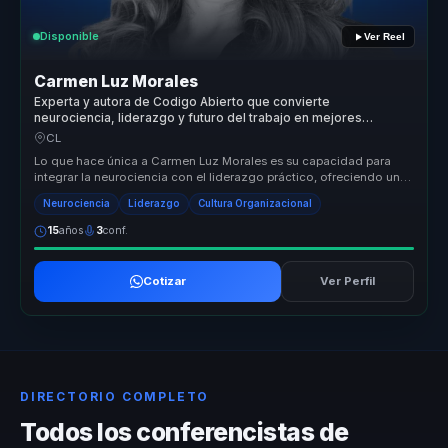
Disponible
Ver Reel
Carmen Luz Morales
Experta y autora de Codigo Abierto que convierte
neurociencia, liderazgo y futuro del trabajo en mejores
decisiones para empresas.
CL
Lo que hace única a Carmen Luz Morales es su capacidad para
integrar la neurociencia con el liderazgo práctico, ofreciendo un
enfoque tra...
Neurociencia
Liderazgo
Cultura Organizacional
15
años
3
conf.
Cotizar
Ver Perfil
DIRECTORIO COMPLETO
Todos los conferencistas de