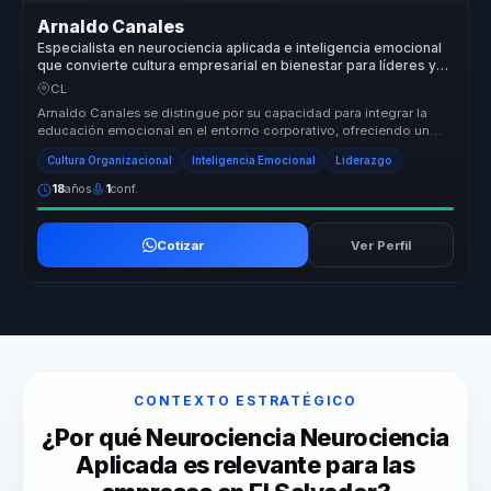
Arnaldo Canales
Especialista en neurociencia aplicada e inteligencia emocional
que convierte cultura empresarial en bienestar para líderes y
equipos.
CL
Arnaldo Canales se distingue por su capacidad para integrar la
educación emocional en el entorno corporativo, ofreciendo un
enfoque único...
Cultura Organizacional
Inteligencia Emocional
Liderazgo
18
años
1
conf.
Cotizar
Ver Perfil
CONTEXTO ESTRATÉGICO
¿Por qué Neurociencia Neurociencia
Aplicada es relevante para las