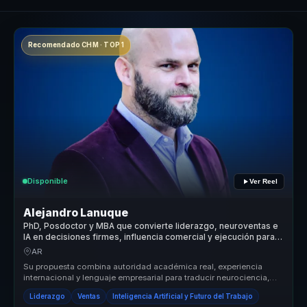
Recomendado CHM · TOP 1
Disponible
Ver Reel
Alejandro Lanuque
PhD, Posdoctor y MBA que convierte liderazgo, neuroventas e
IA en decisiones firmes, influencia comercial y ejecución para
líderes y equipos
AR
Su propuesta combina autoridad académica real, experiencia
internacional y lenguaje empresarial para traducir neurociencia,
power skills ...
Liderazgo
Ventas
Inteligencia Artificial y Futuro del Trabajo