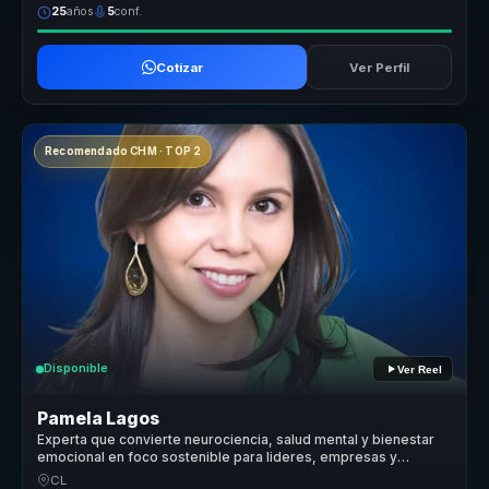
25
años
5
conf.
Cotizar
Ver Perfil
Recomendado CHM · TOP 2
Disponible
Ver Reel
Pamela Lagos
Experta que convierte neurociencia, salud mental y bienestar
emocional en foco sostenible para lideres, empresas y
equipos.
CL