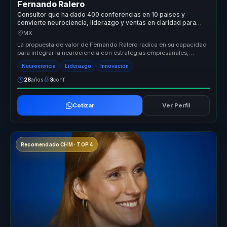
Fernando Ralero
Consultor que ha dado 400 conferencias en 10 paises y
convierte neurociencia, liderazgo y ventas en claridad para
empresas.
MX
La propuesta de valor de Fernando Ralero radica en su capacidad
para integrar la neurociencia con estrategias empresariales,
ofreciendo a...
Neurociencia
Liderazgo
Innovación
28
años
3
conf.
Cotizar
Ver Perfil
Recomendado CHM · TOP 4