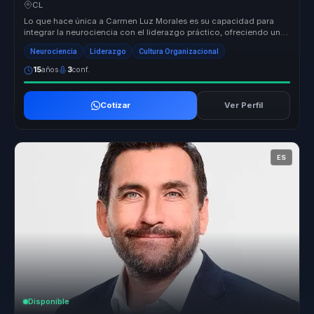
decisiones para empresas.
CL
Lo que hace única a Carmen Luz Morales es su capacidad para
integrar la neurociencia con el liderazgo práctico, ofreciendo un
enfoque tra...
Neurociencia
Liderazgo
Cultura Organizacional
15
años
3
conf.
Cotizar
Ver Perfil
ES
Disponible