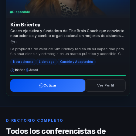
Disponible
Kim Brierley
Coach ejecutiva y fundadora de The Brain Coach que convierte
neurociencia y cambio organizacional en mejores decisiones
para lideres.
CL
La propuesta de valor de Kim Brierley radica en su capacidad para
fusionar ciencia y estrategia en un marco práctico y accesible. Con
for...
Neurociencia
Liderazgo
Cambio y Adaptación
14
años
3
conf.
Cotizar
Ver Perfil
DIRECTORIO COMPLETO
Todos los conferencistas de