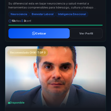
Su diferencial esta en bajar neurociencia y salud mental a
herramientas comprensibles para liderazgo, cultura y trabajo
diario. Convierte...
Neurociencia
Bienestar Laboral
Inteligencia Emocional
13
años
3
conf.
Cotizar
Ver Perfil
Recomendado CHM · TOP 3
Disponible