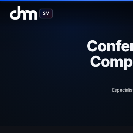
SV
Confer
Compo
Especiali