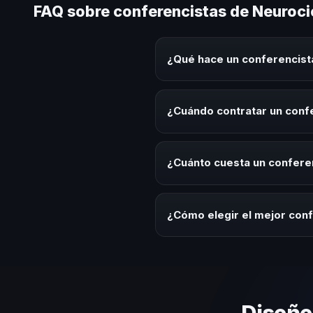
FAQ sobre conferencistas de Neuro
¿Qué hace un conferencis
Un conferencista de Neurocienc
sobre este tema en eventos corp
¿Cuándo contratar un con
aplicables para la audiencia.
Es ideal contratar un conferen
desarrollo, eventos de integrac
¿Cuánto cuesta un confere
Los honorarios varían según la t
Salvador ofrecemos asesoría es
¿Cómo elegir el mejor co
Evalúa su experiencia real en el
el contenido a tu contexto orga
Diseñe