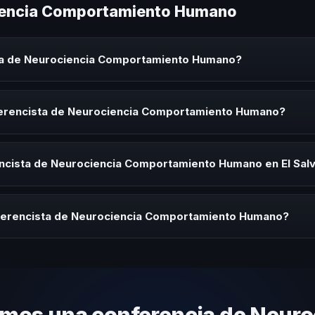
ciencia Comportamiento Humano
ta de Neurociencia Comportamiento Humano?
ia Comportamiento Humano es un experto que comparte conocimiento
orativos, convenciones y seminarios. Su objetivo es generar reflexió
ferencista de Neurociencia Comportamiento Humano?
cista de Neurociencia Comportamiento Humano para kick-offs, conven
ión o cuando tu organización necesita impulsar un cambio cultural rel
ncista de Neurociencia Comportamiento Humano en El Sal
rayectoria del speaker, la modalidad (presencial o virtual) y la duraci
tratégica sin costo y una propuesta en menos de 24 horas adaptada 
nferencista de Neurociencia Comportamiento Humano?
 tema, su estilo de comunicación, casos de éxito con audiencias simi
nizacional. En CHM El Salvador te ayudamos con una selección estraté
mos una conferencia de Neuro