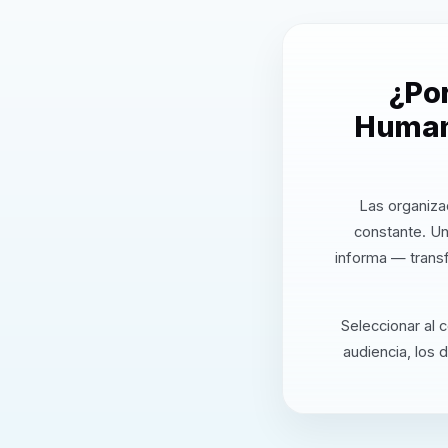
¿Po
Humano
Las organiza
constante. U
informa — transf
Seleccionar al 
audiencia, los 