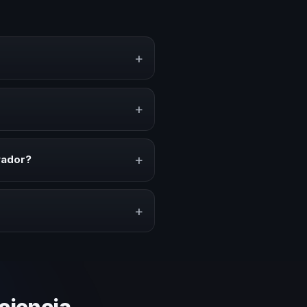
+
, estrategias y experiencias
n, inspiración y herramientas
+
ciones anuales, programas de
acionado con esta temática.
+
vador?
ón del evento. En CHM El
a tu presupuesto.
+
lares y su capacidad de adaptar
gica basada en estos criterios.
ciencia