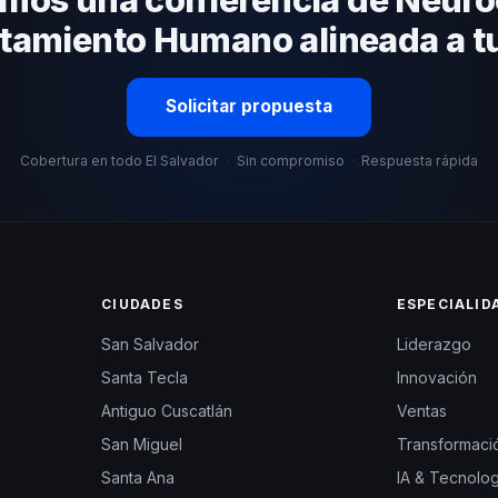
amiento Humano alineada a t
Solicitar propuesta
Cobertura en todo El Salvador
·
Sin compromiso
·
Respuesta rápida
CIUDADES
ESPECIALID
San Salvador
Liderazgo
Santa Tecla
Innovación
Antiguo Cuscatlán
Ventas
San Miguel
Transformació
Santa Ana
IA & Tecnolog