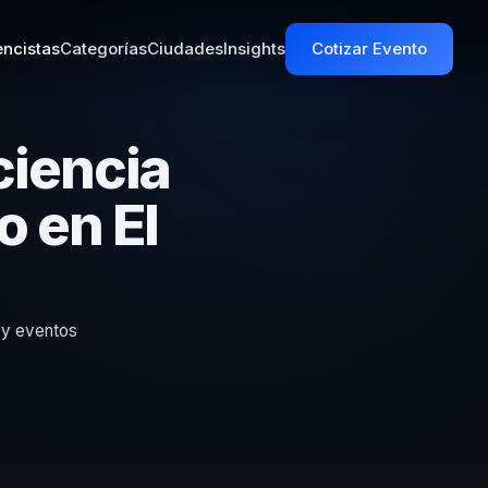
ncistas
Categorías
Ciudades
Insights
Cotizar Evento
ciencia
 en El
 y eventos