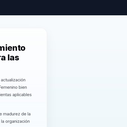
miento
a las
actualización
Femenino bien
entas aplicables
de madurez de la
 la organización