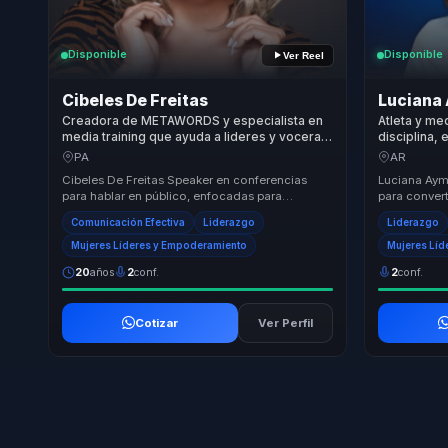
Disponible
Disponible
Ver Reel
Cibeles De Freitas
Luciana
Creadora de METAWORDS y especialista en
Atleta y me
media training que ayuda a lideres y voceras
disciplina,
a convertir comunicacion en influencia,
en liderazg
PA
AR
autoridad y visibilidad.
organizacio
Cibeles De Freitas Speaker en conferencias
Luciana Aym
para hablar en público, enfocadas para
para converti
departamentos de ventas, mercadeo, recursos
equipo del 
Comunicación Efectiva
Liderazgo
Liderazgo
humanos, at...
par...
Mujeres Líderes y Empoderamiento
Mujeres Líd
20
años
2
conf.
2
conf.
Cotizar
Ver Perfil