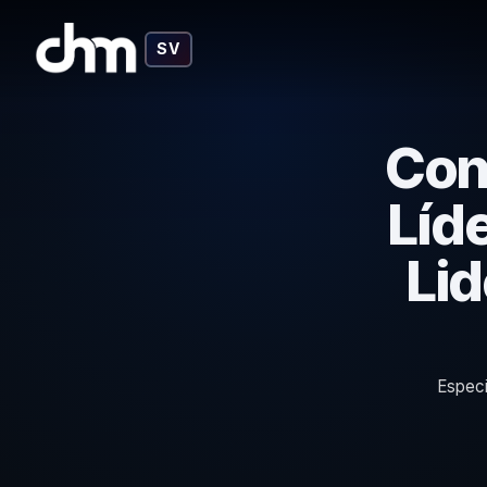
SV
Con
Líd
Lid
Especi