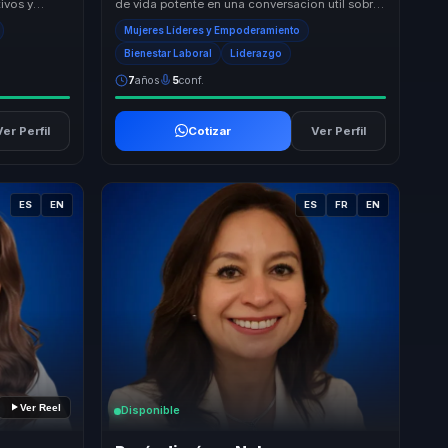
ivos y
de vida potente en una conversacion util sobre
olos a
autoestima, fortaleza emocional y accion. ...
Mujeres Líderes y Empoderamiento
Bienestar Laboral
Liderazgo
7
años
5
conf.
Ver Perfil
Cotizar
Ver Perfil
ES
EN
ES
FR
EN
Ver Reel
Disponible