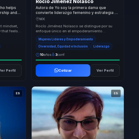
Rocío Jiménez Nolasco
who helps
Autora de Yo soy la primera dama que
rship and
convierte liderazgo femenino y estrategia en
ns and
autoridad para mujeres lideres y
MX
organizaciones.
t mindset,
Rocío Jiménez Nolasco se distingue por su
 that feels
enfoque único en el empoderamiento
r session...
femenino y el liderazgo estratégico. Su
Mujeres Líderes y Empoderamiento
capacidad para trans...
Diversidad, Equidad e Inclusión
Liderazgo
10
años
3
conf.
Ver Perfil
Cotizar
Ver Perfil
ES
ES