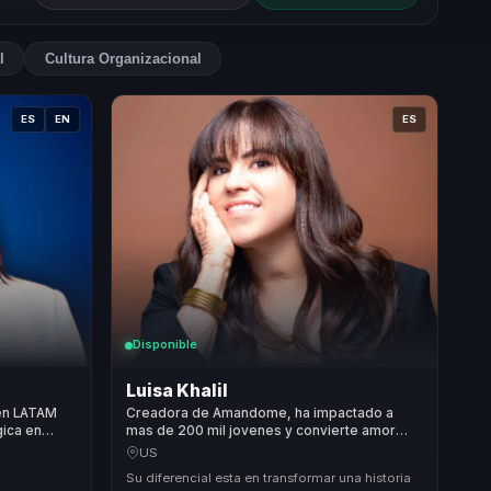
l
Cultura Organizacional
ES
EN
ES
Disponible
Luisa Khalil
 en LATAM
Creadora de Amandome, ha impactado a
gica en
mas de 200 mil jovenes y convierte amor
gital para
propio en bienestar y resiliencia para
US
equipos.
s
Su diferencial esta en transformar una historia