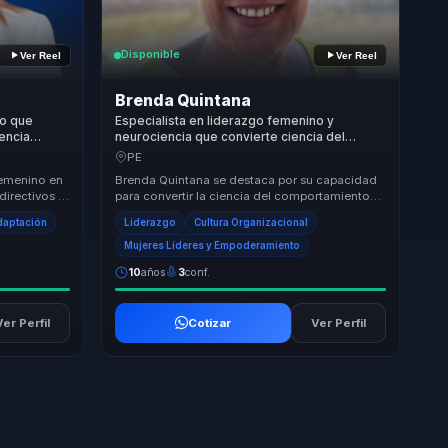
Disponible
Ver Reel
Ver Reel
Brenda Quintana
no que
Especialista en liderazgo femenino y
gencia
neurociencia que convierte ciencia del
y
comportamiento en claridad y acción para
PE
mujeres líderes y equipos.
femenino en
Brenda Quintana se destaca por su capacidad
directivos y
para convertir la ciencia del comportamiento
. Conecta
en aplicaciones prácticas que transforman
daptación
Liderazgo
Cultura Organizacional
organi...
Mujeres Líderes y Empoderamiento
10
años
3
conf.
Ver Perfil
Cotizar
Ver Perfil