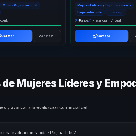
razgo y bienestar. Hace que t...
gerontología social y transiciones v
Cultura Organizacional
Mujeres Líderes y Empoderamiento
Ayuda a las ...
Emprendimiento
Liderazgo
4
conf.
6
años
Presencial · Virtual
Cotizar
Ver Perfil
Cotizar
s de Mujeres Líderes y Empo
es y avanzar a la evaluación comercial del
ra una evaluación rápida
· Página 1 de 2