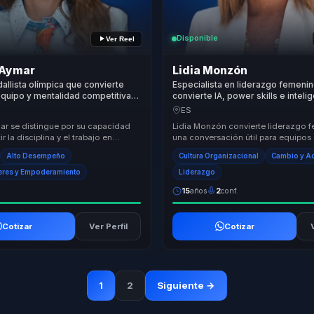
Disponible
Ver Reel
 Aymar
Lidia Monzón
dallista olímpica que convierte
Especialista en liderazgo femeni
 equipo y mentalidad competitiva
convierte IA, power skills e inteli
o y alto rendimiento para
emocional en visibilidad, criterio 
ES
nes.
crecimiento para mujeres líderes.
ar se distingue por su capacidad
Lidia Monzón convierte liderazgo 
r la disciplina y el trabajo en
una conversación útil para equipos 
deporte en herramientas poderosas
organizaciones en transformación
Alto Desempeño
Cultura Organizacional
Cambio y A
IA...
eres y Empoderamiento
Liderazgo
15
años
2
conf.
Cotizar
Ver Perfil
Cotizar
1
2
Siguiente →