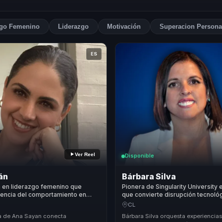
zgo Femenino
Liderazgo
Motivación
Superacion Persona
ES
Ver Reel
Disponible
án
Bárbara Silva
a en liderazgo femenino que
Pionera de Singularity University
iencia del comportamiento en
que convierte disrupción tecnoló
ncia y crecimiento para mujeres
mejores decisiones y liderazgo di
CL
quipos.
empresas.
a de Ana Sayan conecta
Bárbara Silva orquesta experiencia