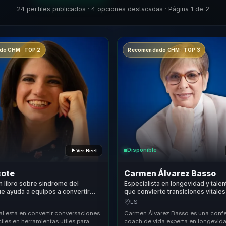
24 perfiles publicados · 4 opciones destacadas · Página 1 de 2
o CHM · TOP 2
Recomendado CHM · TOP 3
Disponible
Ver Reel
cote
Carmen Álvarez Basso
n libro sobre sindrome del
Especialista en longevidad y talen
e ayuda a equipos a convertir
que convierte transiciones vitales
ia en claridad, confianza y
propósito, empleabilidad y biene
ES
n.
profesionales y organizaciones.
al esta en convertir conversaciones
Carmen Álvarez Basso es una confe
iciles en herramientas utiles para
coach de vida experta en longevid