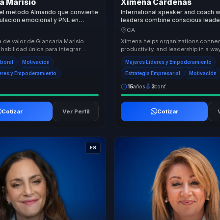
a Marisio
Ximena Cárdenas
el metodo Almando que convierte
International speaker and coach 
gulacion emocional y PNL en
leaders combine conscious leade
 alto desempeno para lideres.
neuroscience for clearer decisio
CA
sustainable performance.
 de valor de Giancarla Marisio
Ximena helps organizations connec
 habilidad única para integrar
productivity, and leadership in a way
sciplinas en un enfoque cohesivo
both strategic and deeply human. He
aboral
Motivación
Mujeres Líderes y Empoderamiento
eres y Empoderamiento
Estrategia Empresarial
Motivación
15
años
3
conf.
Cotizar
Ver Perfil
Cotizar
ES