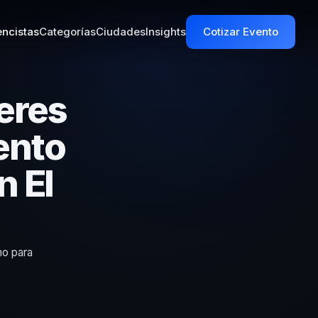
ncistas
Categorías
Ciudades
Insights
Cotizar Evento
eres
ento
n El
no para