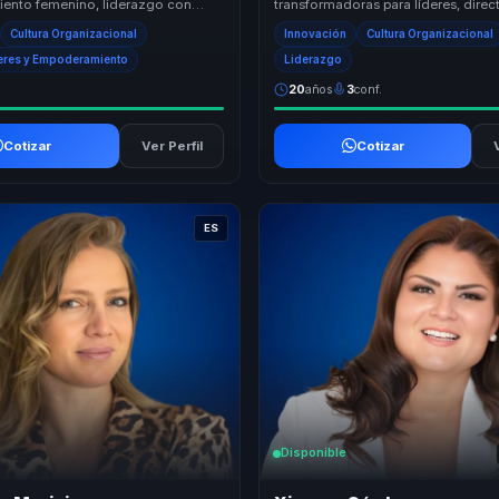
ento femenino, liderazgo con
transformadoras para líderes, direct
ciencia del comportamiento con un
responsables de equipos, ayudánd
Cultura Organizacional
Innovación
Cultura Organizacional
o para ...
superar las barrera...
eres y Empoderamiento
Liderazgo
20
años
3
conf.
Cotizar
Ver Perfil
Cotizar
ES
Disponible