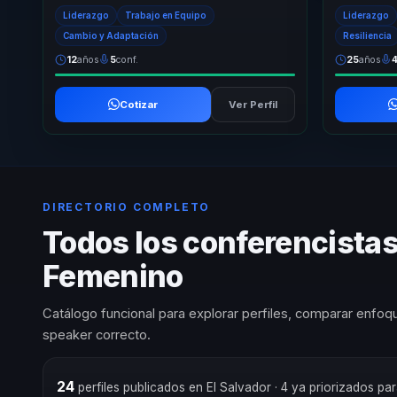
empoderamiento y capacidad de avanzar paso
cultura, lide
Liderazgo
Trabajo en Equipo
Liderazgo
a paso ha...
Cambio y Adaptación
Resiliencia
12
años
5
conf.
25
años
Cotizar
Ver Perfil
DIRECTORIO COMPLETO
Todos los conferencista
Femenino
Catálogo funcional para explorar perfiles, comparar enfoqu
speaker correcto.
24
perfiles publicados en El Salvador
· 4 ya priorizados pa