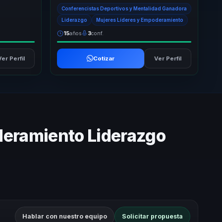
itales.
responsables de equipos, ayudándoles a dejar
Conferencistas Deportivos y Mentalidad Ganadora
atrás la ...
Liderazgo
Mujeres Líderes y Empoderamiento
15
años
3
conf.
Ver Perfil
Cotizar
Ver Perfil
deramiento Liderazgo
Hablar con nuestro equipo
Solicitar propuesta