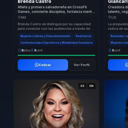
Brenda Castro
Giancarl
Atleta y primera salvadoreña en CrossFit
Creadora d
Games, convierte disciplina, fortaleza mental
talento, re
y liderazgo femenino en foco para equipos.
bienestar y
MX
US
Brenda Castro se distingue por su capacidad
La propuesta
para conectar con las audiencias a través de su
radica en su
historia personal de superación y éxito en el...
múltiples di
Mujeres Líderes y Empoderamiento
Resiliencia
Bienestar L
que pr...
Conferencistas Deportivos y Mentalidad Ganadora
Mujeres Líd
8
años
3
conf.
3
conf.
Cotizar
Ver Perfil
ES
EN