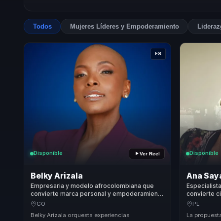
Todos
Mujeres Líderes y Empoderamiento
Lidera
ES
Disponible
Disponible
Ver Reel
Belky Arizala
Ana Say
Empresaria y modelo afrocolombiana que
Especialist
convierte marca personal y empoderamiento
convierte c
femenino en visibilidad, confianza y acción
voz, influe
CO
PE
para mujeres líderes.
líderes y e
Belky Arizala orquesta experiencias
La propuest