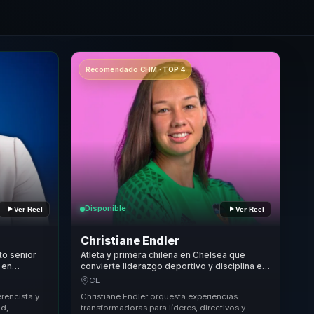
Recomendado CHM · TOP 4
Disponible
Ver Reel
Ver Reel
Christiane Endler
to senior
Atleta y primera chilena en Chelsea que
 en
convierte liderazgo deportivo y disciplina en
star para
alto rendimiento para equipos y empresas.
CL
rencista y
Christiane Endler orquesta experiencias
ad,
transformadoras para líderes, directivos y