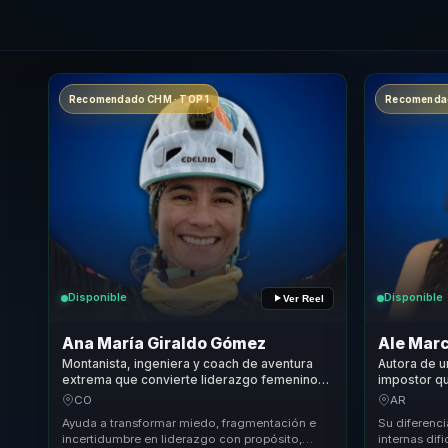
Recomendado CHM · TOP 1
Recomendad
Disponible
Disponible
Ver Reel
Ana María Giraldo Gómez
Ale Mar
Montanista, ingeniera y coach de aventura
Autora de u
extrema que convierte liderazgo femenino
impostor qu
en claridad para equipos y mujeres lideres.
autoexigenc
CO
AR
participacio
Ayuda a transformar miedo, fragmentación e
Su diferenci
incertidumbre en liderazgo con propósito,
internas dif