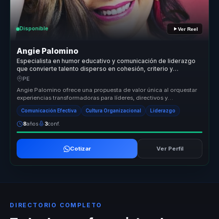
Disponible
Ver Reel
Angie Palomino
Especialista en humor educativo y comunicación de liderazgo
que convierte talento disperso en cohesión, criterio y
motivación para equipos.
PE
Angie Palomino ofrece una propuesta de valor única al orquestar
experiencias transformadoras para líderes, directivos y
responsables de e...
Comunicación Efectiva
Cultura Organizacional
Liderazgo
8
años
3
conf.
Cotizar
Ver Perfil
DIRECTORIO COMPLETO