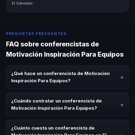
El Salvador.
PREGUNTAS FRECUENTES
FAQ sobre conferencistas de
Motivación Inspiración Para Equipos
¿Qué hace un conferencista de Motivación
+
Inspiración Para Equipos?
Un conferencista de Motivación Inspiración Para Equipos
es un experto que comparte conocimiento, estrategias y
¿Cuándo contratar un conferencista de
+
experiencias sobre este tema en eventos corporativos,
Motivación Inspiración Para Equipos?
convenciones y seminarios. Su objetivo es generar
reflexión, inspiración y herramientas aplicables para la
Es ideal contratar un conferencista de Motivación
audiencia.
Inspiración Para Equipos para kick-offs, convenciones
¿Cuánto cuesta un conferencista de
anuales, programas de desarrollo, eventos de integración