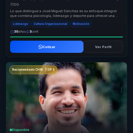
alto desempeno.
DO
Lo que distingue a José Miguel Sánchez es su enfoque integral
que combina psicología, liderazgo y deporte para ofrecer una
experiencia tr...
Liderazgo
Cultura Organizacional
Motivación
30
años
3
conf.
Cotizar
Ver Perfil
Recomendado CHM · TOP 3
Disponible