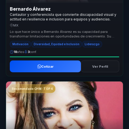
Bernardo Álvarez
Cantautor y conferencista que convierte discapacidad visual y
actitud en resiliencia e inclusion para equipos y audiencias.
MX
Lo que hace único a Bernardo Álvarez es su capacidad para
transformar limitaciones en oportunidades de crecimiento. Su
enfoque en la acep...
Motivación
Diversidad, Equidad e Inclusión
Liderazgo
18
años
3
conf.
Cotizar
Ver Perfil
Recomendado CHM · TOP 4