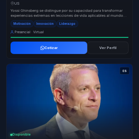
para equipos.
US
Yossi Ghinsberg se distingue por su capacidad para transformar
experiencias extremas en lecciones de vida aplicables al mundo
corporativo...
Motivación
Innovación
Liderazgo
Presencial · Virtual
Cotizar
Ver Perfil
ES
Disponible