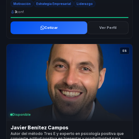
conecta con ...
Motivación
Estrategia Empresarial
Liderazgo
3
conf.
Cotizar
Ver Perfil
ES
Disponible
Javier Benítez Campos
Autor del método Tres E y experto en psicología positiva que
convierte actitud positiva en bienestar y productividad para