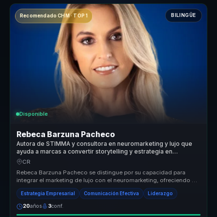
BILINGÜE
Recomendado CHM · TOP 1
Disponible
Rebeca Barzuna Pacheco
Autora de STIMMA y consultora en neuromarketing y lujo que
ayuda a marcas a convertir storytelling y estrategia en
posicionamiento y ventaja competitiva.
CR
Rebeca Barzuna Pacheco se distingue por su capacidad para
integrar el marketing de lujo con el neuromarketing, ofreciendo un
enfoque únic...
Estrategia Empresarial
Comunicación Efectiva
Liderazgo
20
años
3
conf.