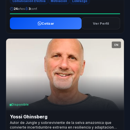
Comunicación Efectiva
Motivación
Liderazgo
24
años
3
conf.
Cotizar
Ver Perfil
EN
Disponible
Yossi Ghinsberg
Autor de Jungle y sobreviviente de la selva amazonica que
convierte incertidumbre extrema en resiliencia y adaptacion