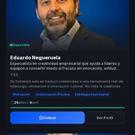
Disponible
Eduardo Negueruela
Especialista en creatividad empresarial que ayuda a líderes y
equipos a convertir miedo al fracaso en innovación, actitud
positiva y ejecución.
ES
Su fortaleza esta en traducir creatividad a una herramienta real de
liderazgo, alineacion e innovacion cultural. No trata la creatividad
...
Motivación
Comunicación Efectiva
Estrategia Empresarial
25
años
5
conf.
Cotizar
Ver Perfil