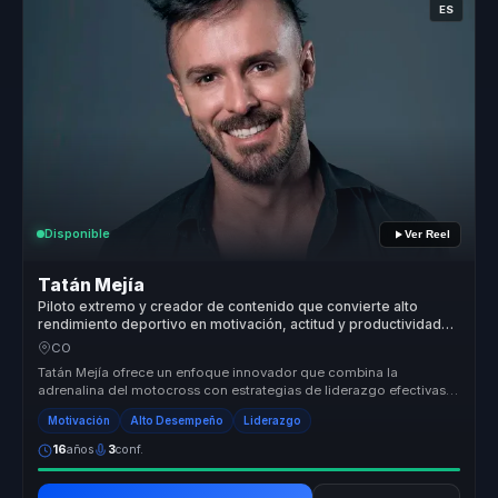
ES
Disponible
Ver Reel
Tatán Mejía
Piloto extremo y creador de contenido que convierte alto
rendimiento deportivo en motivación, actitud y productividad
para líderes y equipos.
CO
Tatán Mejía ofrece un enfoque innovador que combina la
adrenalina del motocross con estrategias de liderazgo efectivas.
Su capacidad para...
Motivación
Alto Desempeño
Liderazgo
16
años
3
conf.