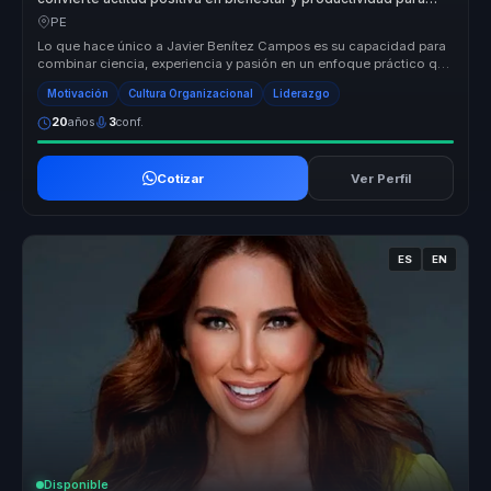
equipos.
PE
Lo que hace único a Javier Benítez Campos es su capacidad para
combinar ciencia, experiencia y pasión en un enfoque práctico que
transfor...
Motivación
Cultura Organizacional
Liderazgo
20
años
3
conf.
Cotizar
Ver Perfil
ES
EN
Disponible