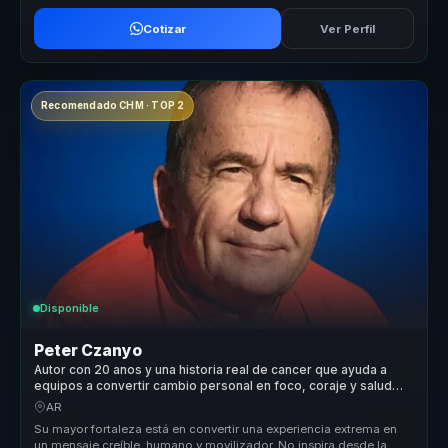
Cotizar
Ver Perfil
Recomendado CHM · TOP 2
Disponible
Peter Czanyo
Autor con 20 anos y una historia real de cancer que ayuda a
equipos a convertir cambio personal en foco, coraje y salud
mental.
AR
Su mayor fortaleza está en convertir una experiencia extrema en
un mensaje creíble, humano y movilizador. No inspira desde la