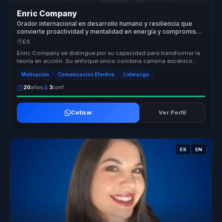
Enric Company
Orador internacional en desarrollo humano y resiliencia que
convierte proactividad y mentalidad en energía y compromiso
para equipos.
ES
Enric Company se distingue por su capacidad para transformar la
teoría en acción. Su enfoque único combina carisma escénico
con conocimie...
Motivación
Comunicación Efectiva
Liderazgo
20
años
3
conf.
Cotizar
Ver Perfil
ES
EN