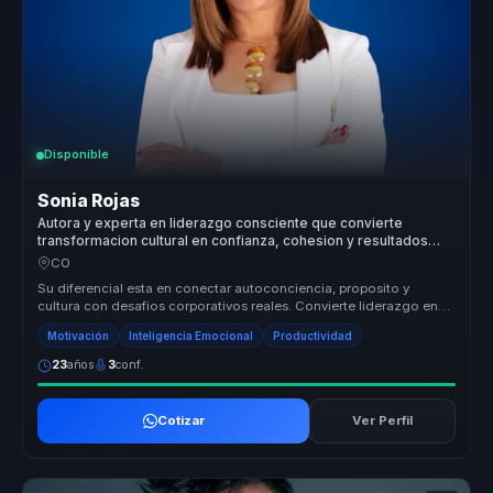
Disponible
Sonia Rojas
Autora y experta en liderazgo consciente que convierte
transformacion cultural en confianza, cohesion y resultados
para equipos.
CO
Su diferencial esta en conectar autoconciencia, proposito y
cultura con desafios corporativos reales. Convierte liderazgo en
una practica...
Motivación
Inteligencia Emocional
Productividad
23
años
3
conf.
Cotizar
Ver Perfil