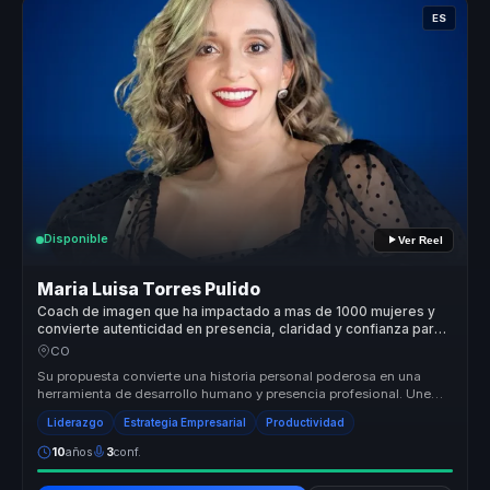
ES
Disponible
Ver Reel
Maria Luisa Torres Pulido
Coach de imagen que ha impactado a mas de 1000 mujeres y
convierte autenticidad en presencia, claridad y confianza para
lideres.
CO
Su propuesta convierte una historia personal poderosa en una
herramienta de desarrollo humano y presencia profesional. Une
autenticidad, ...
Liderazgo
Estrategia Empresarial
Productividad
10
años
3
conf.