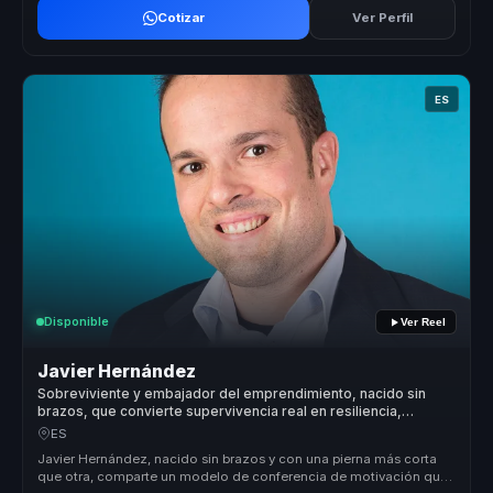
Cotizar
Ver Perfil
ES
Disponible
Ver Reel
Javier Hernández
Sobreviviente y embajador del emprendimiento, nacido sin
brazos, que convierte supervivencia real en resiliencia,
autoliderazgo y acción para equipos.
ES
Javier Hernández, nacido sin brazos y con una pierna más corta
que otra, comparte un modelo de conferencia de motivación que