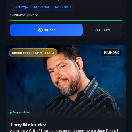
teoría, sin...
Liderazgo
Innovación
Resiliencia
20
años
3
conf.
Cotizar
Ver Perfil
BILINGÜE
Recomendado CHM · TOP 3
Disponible
Tony Meléndez
Autor de A Gift of Hope y musico que conmovio a Juan Pablo II,