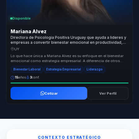
Disponible
Mariana Alvez
Directora de Psicologia Positiva Uruguay que ayuda a lideres y
empresas a convertir bienestar emocional en productividad,
resiliencia y culturas saludables.
UY
Lo que hace única a Mariana Alvez es su enfoque en el bienestar
emocional como estrategia empresarial. A diferencia de otros
conferencist...
Bienestar Laboral
Estrategia Empresarial
Liderazgo
15
años
3
conf.
Cotizar
Ver Perfil
CONTEXTO ESTRATÉGICO