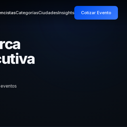
ncistas
Categorías
Ciudades
Insights
Cotizar Evento
rca
cutiva
y eventos