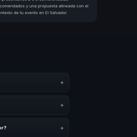
comendados y una propuesta alineada con el
ntexto de tu evento en El Salvador.
+
strategias y experiencias sobre
iración y herramientas
+
ones anuales, programas de
acionado con esta temática.
+
or?