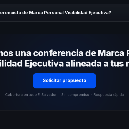
rayectoria del speaker, la modalidad (presencial o virtual) y la duraci
tratégica sin costo y una propuesta en menos de 24 horas adaptada 
erencista de Marca Personal Visibilidad Ejecutiva?
 tema, su estilo de comunicación, casos de éxito con audiencias simi
nizacional. En CHM El Salvador te ayudamos con una selección estraté
os una conferencia de Marca 
ilidad Ejecutiva alineada a tus
Solicitar propuesta
Cobertura en todo El Salvador
·
Sin compromiso
·
Respuesta rápida