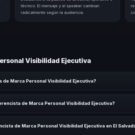
técnico. El mensaje y el speaker cambian
re
radicalmente según la audiencia.
co
rsonal Visibilidad Ejecutiva
 de Marca Personal Visibilidad Ejecutiva?
nal Visibilidad Ejecutiva es un experto que comparte conocimiento, e
os, convenciones y seminarios. Su objetivo es generar reflexión, insp
rencista de Marca Personal Visibilidad Ejecutiva?
ista de Marca Personal Visibilidad Ejecutiva para kick-offs, convenci
ión o cuando tu organización necesita impulsar un cambio cultural rel
cista de Marca Personal Visibilidad Ejecutiva en El Salvad