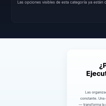
Las opciones visibles de esta categoría ya están
¿P
Ejecu
Las organiza
constante. Una 
— transforma la 