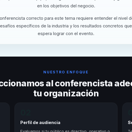
en los objetivos del negocio.
conferencista correcto para este tema requiere entender el nivel 
desafíos específicos de la industria y los resultados concretos que
espera lograr con el evento.
NUESTRO ENFOQUE
ccionamos al conferencista ade
tu organización
02
Perfil de audiencia
S
,
Evaluamos si tu público es directivo, operativo o
Te