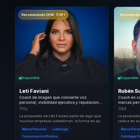
Recomendado CHM · TOP 1
Recomendad
Disponible
Disponible
Leti Faviani
Rubén Su
Coach de imagen que convierte voz
Coach en c
personal, visibilidad ejecutiva y reputacion
marcas pers
en autoridad para marcas, lideres y voceros.
mensaje y p
CL
ES
líderes y p
La propuesta de Leti Faviani parte de algo que
La propuest
muchas empresas subestiman: la forma en que
radica en su
sus lideres y equipos se presentan tambien
comunicació
Marca Personal
Liderazgo
Marca Pers
com...
efec...
Comunicación Efectiva
Estrategia 