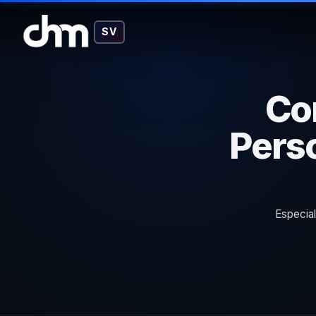
SV
Co
Perso
Especial