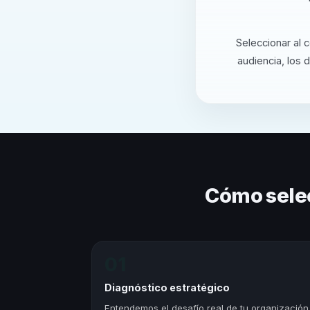
Seleccionar al 
audiencia, los 
Cómo sele
01
Diagnóstico estratégico
Entendemos el desafío real de tu organización