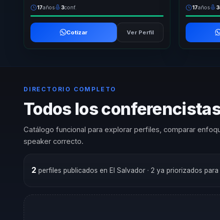
17
años
3
conf.
17
años
3
Cotizar
Ver Perfil
DIRECTORIO COMPLETO
Todos los conferencistas
Catálogo funcional para explorar perfiles, comparar enfoqu
speaker correcto.
2
perfiles publicados en El Salvador
· 2 ya priorizados par