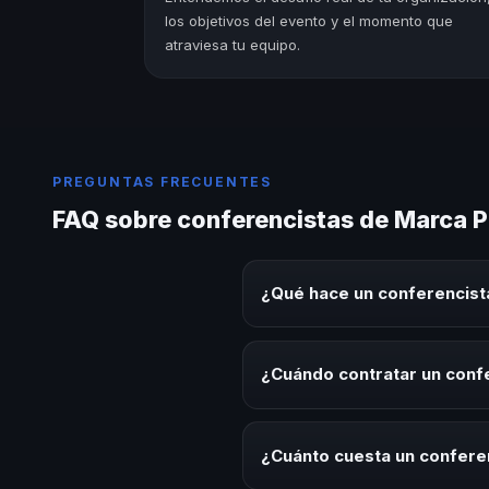
los objetivos del evento y el momento que
atraviesa tu equipo.
PREGUNTAS FRECUENTES
FAQ sobre conferencistas de Marca Pe
¿Qué hace un conferencista
Un conferencista de Marca Perso
este tema en eventos corporativ
¿Cuándo contratar un confe
aplicables para la audiencia.
Es ideal contratar un conferenc
desarrollo, eventos de integrac
¿Cuánto cuesta un conferen