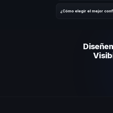
Los honorarios varían según la t
Salvador ofrecemos asesoría es
¿Cómo elegir el mejor conf
Evalúa su experiencia real en el
el contenido a tu contexto orga
Diseñem
Visib