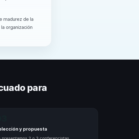
de madurez de la
 la organización
cuado para
03
elección y propuesta
 presentamos 2 o 3 conferencistas