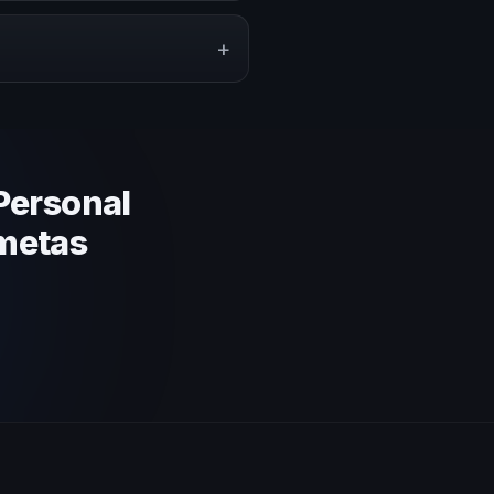
ón del evento. En CHM El
a tu presupuesto.
+
lares y su capacidad de adaptar
gica basada en estos criterios.
Personal
 metas