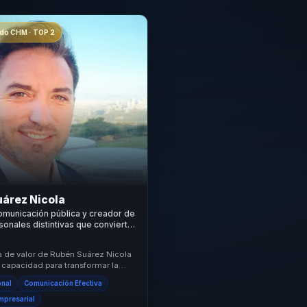
o CHM · TOP 2
árez Nicola
omunicación pública y creador de
onales distintivas que convierte
resencia en autoridad para
ortavoces.
a de valor de Rubén Suárez Nicola
 capacidad para transformar la
n en una herramienta de liderazgo
onal
Comunicación Efectiva
Empresarial