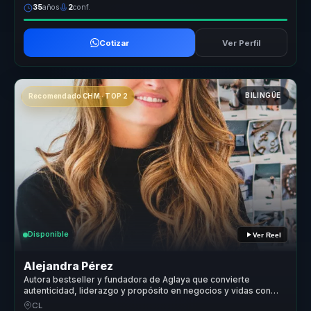
35
años
2
conf.
Cotizar
Ver Perfil
BILINGÜE
Recomendado CHM · TOP 2
Disponible
Ver Reel
Alejandra Pérez
Autora bestseller y fundadora de Aglaya que convierte
autenticidad, liderazgo y propósito en negocios y vidas con
sentido.
CL