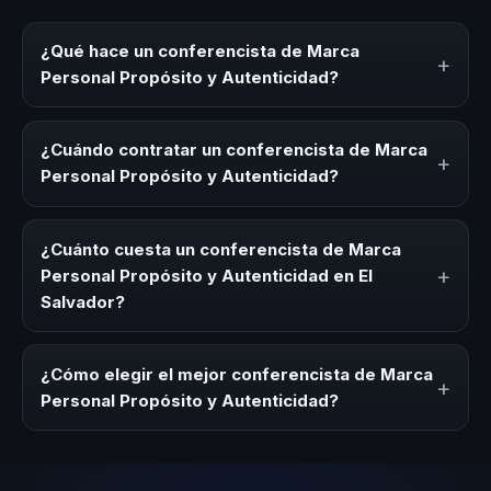
¿Qué hace un conferencista de Marca
+
Personal Propósito y Autenticidad?
Un conferencista de Marca Personal Propósito y
Autenticidad es un experto que comparte conocimiento,
¿Cuándo contratar un conferencista de Marca
+
estrategias y experiencias sobre este tema en eventos
Personal Propósito y Autenticidad?
corporativos, convenciones y seminarios. Su objetivo es
generar reflexión, inspiración y herramientas aplicables
Es ideal contratar un conferencista de Marca Personal
para la audiencia.
Propósito y Autenticidad para kick-offs, convenciones
¿Cuánto cuesta un conferencista de Marca
anuales, programas de desarrollo, eventos de integración
+
Personal Propósito y Autenticidad en El
o cuando tu organización necesita impulsar un cambio
Salvador?
cultural relacionado con esta temática.
Los honorarios varían según la trayectoria del speaker, la
modalidad (presencial o virtual) y la duración del evento.
¿Cómo elegir el mejor conferencista de Marca
+
En CHM El Salvador ofrecemos asesoría estratégica sin
Personal Propósito y Autenticidad?
costo y una propuesta en menos de 24 horas adaptada a
tu presupuesto.
Evalúa su experiencia real en el tema, su estilo de
comunicación, casos de éxito con audiencias similares y
su capacidad de adaptar el contenido a tu contexto