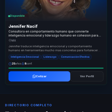
Disponible
Jennifer Nacif
Consultora en comportamiento humano que convierte
inteligencia emocional y liderazgo humano en cohesion para
lideres y equipos.
MX
Jennifer traduce inteligencia emocional y comportamiento
humano en herramientas mucho mas concretas para fortalecer
colaboracion, comunic...
Inteligencia Emocional
Liderazgo
Comunicación Efectiva
25
años
8
conf.
Cotizar
Ver Perfil
DIRECTORIO COMPLETO