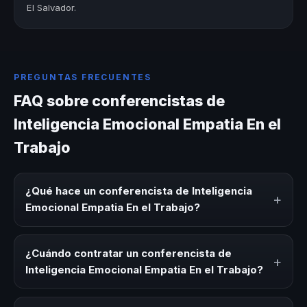
El Salvador.
PREGUNTAS FRECUENTES
FAQ sobre conferencistas de
Inteligencia Emocional Empatia En el
Trabajo
¿Qué hace un conferencista de Inteligencia
+
Emocional Empatia En el Trabajo?
Un conferencista de Inteligencia Emocional Empatia En el
Trabajo es un experto que comparte conocimiento,
¿Cuándo contratar un conferencista de
+
estrategias y experiencias sobre este tema en eventos
Inteligencia Emocional Empatia En el Trabajo?
corporativos, convenciones y seminarios. Su objetivo es
generar reflexión, inspiración y herramientas aplicables
Es ideal contratar un conferencista de Inteligencia