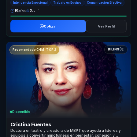
Inteligencia Emocional
Trabajo en Equipo
Comunicación Efectiva
10
años
3
conf.
Cotizar
Ver Perfil
BILINGÜE
Recomendado CHM · TOP 2
Disponible
Cristina Fuentes
Doctora en teatro y creadora de MBPT que ayuda a líderes y
equipos a convertir mindfulness en bienestar, cohesión y