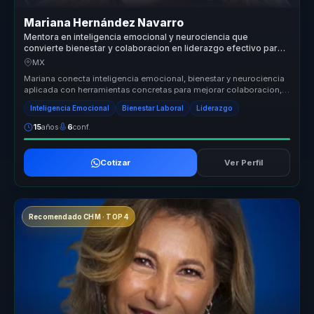
Mariana Hernández Navarro
Mentora en inteligencia emocional y neurociencia que
convierte bienestar y colaboracion en liderazgo efectivo para
empresas y equipos.
MX
Mariana conecta inteligencia emocional, bienestar y neurociencia
aplicada con herramientas concretas para mejorar colaboracion,
clima y l...
Inteligencia Emocional
Bienestar Laboral
Liderazgo
15
años
6
conf.
Cotizar
Ver Perfil
Recomendado CHM · TOP 4