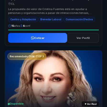
adaptación al cambio.
CL
La propuesta de valor de Cristina Fuentes está en ayudar a
personas y organizaciones a pasar de interacciones tensas,
superficiales o des...
Cambio y Adaptación
Bienestar Laboral
Comunicación Efectiva
15
años
6
conf.
Cotizar
Ver Perfil
Recomendado CHM · TOP 3
Disponible
Ver Reel