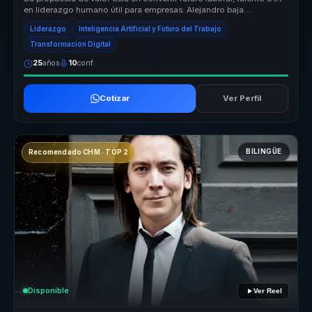
en liderazgo humano útil para empresas. Alejandro baja
tendencias y ...
Liderazgo
Inteligencia Artificial y Futuro del Trabajo
Transformación Digital
25
años
10
conf.
Cotizar
Ver Perfil
BILINGÜE
Recomendado CHM · TOP 2
Disponible
Ver Reel