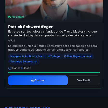
Disponible
Patrick Schwerdtfeger
Estratega en tecnologia y fundador de Trend Mastery Inc. que
convierte IA y big data en productividad y decisiones para
empresas.
US
Lo que hace único a Patrick Schwerdtfeger es su capacidad para
traducir complejas tendencias tecnológicas en estrategias
prácticas que la...
Inteligencia Artificial y Futuro del Trabajo
Cultura Organizacional
Estrategia Empresarial
16
años
3
conf.
Cotizar
Ver Perfil