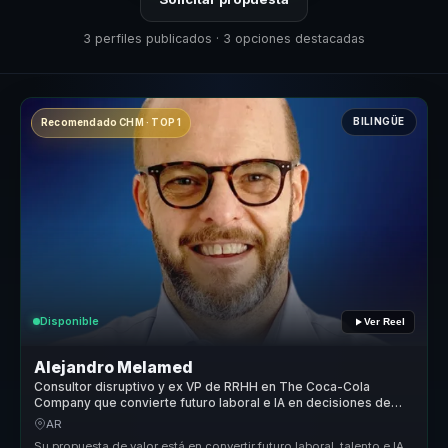
3 perfiles publicados · 3 opciones destacadas
BILINGÜE
Recomendado CHM · TOP 1
Disponible
Ver Reel
Alejandro Melamed
Consultor disruptivo y ex VP de RRHH en The Coca-Cola
Company que convierte futuro laboral e IA en decisiones de
negocio.
AR
Su propuesta de valor está en convertir futuro laboral, talento e IA