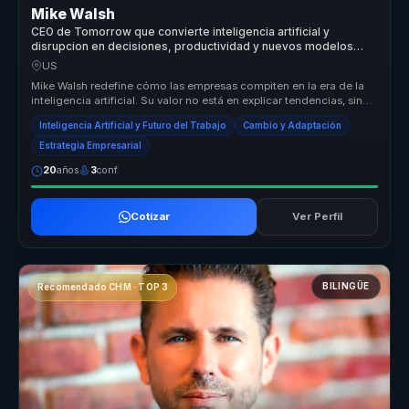
Mike Walsh
CEO de Tomorrow que convierte inteligencia artificial y
disrupcion en decisiones, productividad y nuevos modelos
operativos para lideres y empresas.
US
Mike Walsh redefine cómo las empresas compiten en la era de la
inteligencia artificial. Su valor no está en explicar tendencias, sino
en ...
Inteligencia Artificial y Futuro del Trabajo
Cambio y Adaptación
Estrategia Empresarial
20
años
3
conf.
Cotizar
Ver Perfil
BILINGÜE
Recomendado CHM · TOP 3