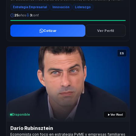
para ...
Estrategia Empresarial
Innovación
Liderazgo
25
años
3
conf.
Cotizar
Ver Perfil
ES
Disponible
Ver Reel
Darío Rubinsztein
Economista con foco en estrategia PyME y empresas familiares