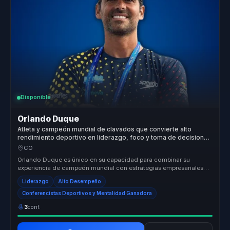
Disponible
Orlando Duque
Atleta y campeón mundial de clavados que convierte alto
rendimiento deportivo en liderazgo, foco y toma de decisiones
para líderes y equipos.
CO
Orlando Duque es único en su capacidad para combinar su
experiencia de campeón mundial con estrategias empresariales
efectivas. Su enfoqu...
Liderazgo
Alto Desempeño
Conferencistas Deportivos y Mentalidad Ganadora
3
conf.