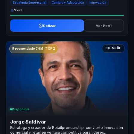
Estrategia Empresarial
Cambio y Adaptación
Innovación
1
conf.
Cotizar
Ver Perfil
BILINGÜE
Recomendado CHM · TOP 2
Disponible
Jorge Saldívar
Estratega y creador de Retailpreneurship, convierte innovacion
comercial y retail en ventaja competitiva para lideres