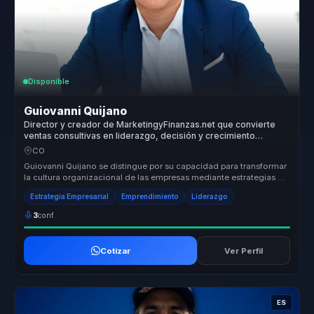
Disponible
Guiovanni Quijano
Director y creador de MarketingyFinanzas.net que convierte
ventas consultivas en liderazgo, decisión y crecimiento
comercial para equipos.
CO
Guiovanni Quijano se distingue por su capacidad para transformar
la cultura organizacional de las empresas mediante estrategias de
market...
Estrategia Empresarial
Emprendimiento
Liderazgo
3
conf.
Cotizar
Ver Perfil
ES