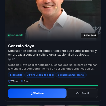
Disponible
Ver Reel
Gonzalo Noya
Consultor en ciencia del comportamiento que ayuda a lideres y
empresas a convertir cultura organizacional en equipos
alineados, decisiones y alto desempeno.
UY
Gonzalo Noya se distingue por su capacidad única para combinar
la ciencia del comportamiento con aplicaciones prácticas en el
entorno emp...
Liderazgo
Cultura Organizacional
Estrategia Empresarial
20
años
3
conf.
Cotizar
Ver Perfil