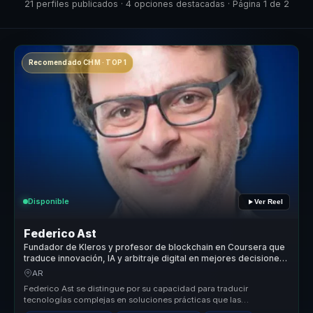
21 perfiles publicados · 4 opciones destacadas · Página 1 de 2
Recomendado CHM · TOP 1
Disponible
Ver Reel
Federico Ast
Fundador de Kleros y profesor de blockchain en Coursera que
traduce innovación, IA y arbitraje digital en mejores decisiones
para líderes.
AR
Federico Ast se distingue por su capacidad para traducir
tecnologías complejas en soluciones prácticas que las
organizaciones pueden impl...