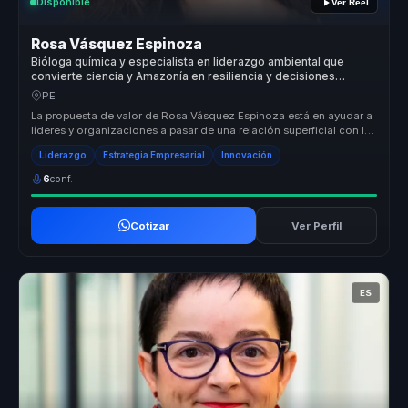
Disponible
Ver Reel
Rosa Vásquez Espinoza
Bióloga química y especialista en liderazgo ambiental que
convierte ciencia y Amazonía en resiliencia y decisiones
sostenibles para organizaciones.
PE
La propuesta de valor de Rosa Vásquez Espinoza está en ayudar a
líderes y organizaciones a pasar de una relación superficial con la
soste...
Liderazgo
Estrategia Empresarial
Innovación
6
conf.
Cotizar
Ver Perfil
ES