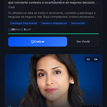
que convierte contexto e incertidumbre en mejores decisiones
para líderes de negocio.
AR
Su diferencial está en traducir economía, contexto y estrategia a
lenguaje de negocio real. Baja complejidad, ordena escenarios y
convier...
Estrategia Empresarial
Cambio y Adaptación
Innovación
20
años
3
conf.
Cotizar
Ver Perfil
ES
EN