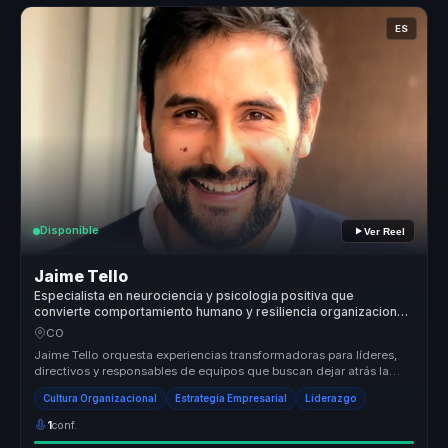
ES
Disponible
Ver Reel
Jaime Tello
Especialista en neurociencia y psicologia positiva que
convierte comportamiento humano y resiliencia organizacional
en claridad para directivos y equipos.
CO
Jaime Tello orquesta experiencias transformadoras para líderes,
directivos y responsables de equipos que buscan dejar atrás la
desalineac...
Cultura Organizacional
Estrategia Empresarial
Liderazgo
1
conf.