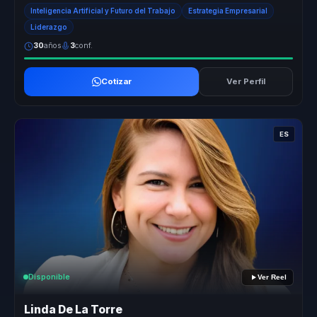
promesa abstr...
Inteligencia Artificial y Futuro del Trabajo
Estrategia Empresarial
Liderazgo
30
años
3
conf.
Cotizar
Ver Perfil
ES
Disponible
Ver Reel
Linda De La Torre