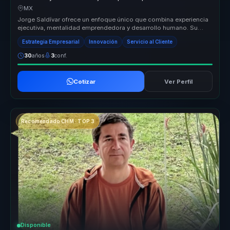
empresariales.
MX
Jorge Saldívar ofrece un enfoque único que combina experiencia
ejecutiva, mentalidad emprendedora y desarrollo humano. Su
metodología Ret...
Estrategia Empresarial
Innovación
Servicio al Cliente
30
años
3
conf.
Cotizar
Ver Perfil
Recomendado CHM · TOP 3
Disponible