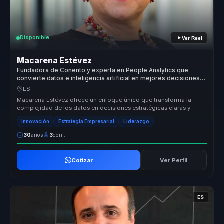
Disponible
Ver Reel
Macarena Estévez
Fundadora de Conento y experta en People Analytics que
convierte datos e inteligencia artificial en mejores decisiones y
ventaja competitiva para empresas.
ES
Macarena Estévez ofrece un enfoque único que transforma la
complejidad de los datos en decisiones estratégicas claras y
efectivas. Su hab...
Innovación
Estrategia Empresarial
Liderazgo
30
años
3
conf.
Cotizar
Ver Perfil
ES