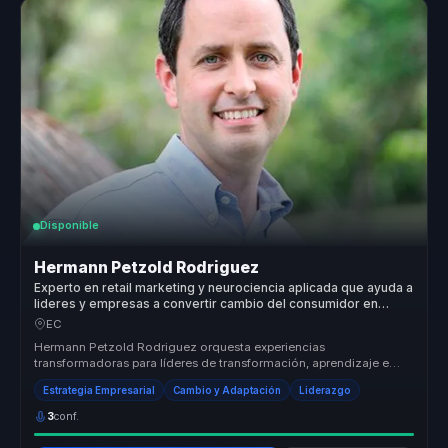
Disponible
Hermann Petzold Rodriguez
Experto en retail marketing y neurociencia aplicada que ayuda a
lideres y empresas a convertir cambio del consumidor en
decisiones y ventaja competitiva.
EC
Hermann Petzold Rodriguez orquesta experiencias
transformadoras para líderes de transformación, aprendizaje e
innovación organizacional, ...
Estrategia Empresarial
Cambio y Adaptación
Liderazgo
3
conf.