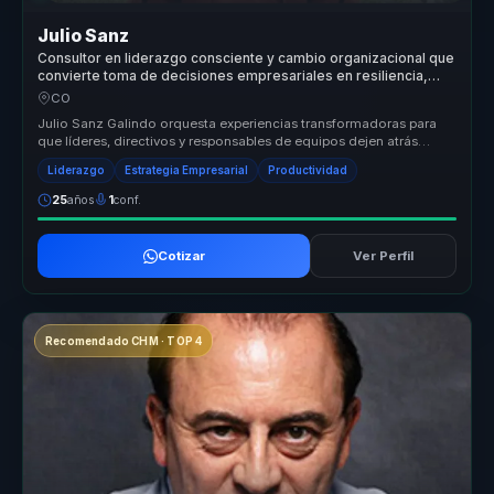
Julio Sanz
Consultor en liderazgo consciente y cambio organizacional que
convierte toma de decisiones empresariales en resiliencia,
productividad y ejecución para equipos.
CO
Julio Sanz Galindo orquesta experiencias transformadoras para
que líderes, directivos y responsables de equipos dejen atrás
equipos desal...
Liderazgo
Estrategia Empresarial
Productividad
25
años
1
conf.
Cotizar
Ver Perfil
Recomendado CHM · TOP 4