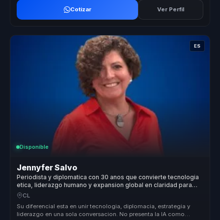
Cotizar
Ver Perfil
ES
Disponible
Jennyfer Salvo
Periodista y diplomatica con 30 anos que convierte tecnologia
etica, liderazgo humano y expansion global en claridad para
empresas.
CL
Su diferencial esta en unir tecnologia, diplomacia, estrategia y
liderazgo en una sola conversacion. No presenta la IA como