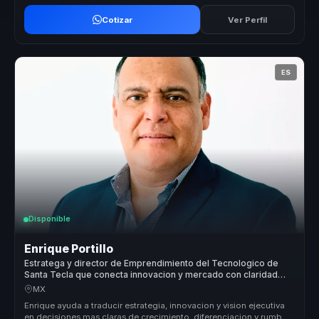
Cotizar
Ver Perfil
ES
Disponible
Enrique Portillo
Estratega y director de Emprendimiento del Tecnologico de
Santa Tecla que conecta innovacion y mercado con claridad
para lideres.
MX
Enrique ayuda a traducir estrategia, innovacion y vision ejecutiva
en decisiones mas claras de crecimiento, diferenciacion y rumbo,