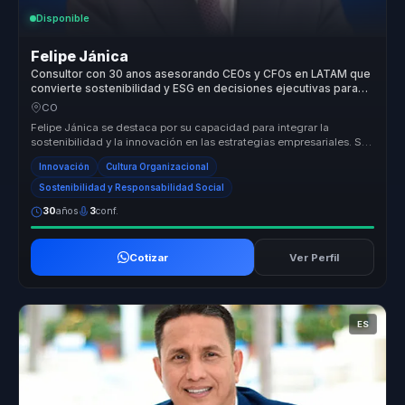
Disponible
Felipe Jánica
Consultor con 30 anos asesorando CEOs y CFOs en LATAM que
convierte sostenibilidad y ESG en decisiones ejecutivas para
lideres.
CO
Felipe Jánica se destaca por su capacidad para integrar la
sostenibilidad y la innovación en las estrategias empresariales. Su
enfoque ún...
Innovación
Cultura Organizacional
Sostenibilidad y Responsabilidad Social
30
años
3
conf.
Cotizar
Ver Perfil
ES