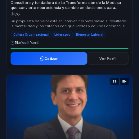
Consultora y fundadora de La Transformación de la Medusa
que convierte neurociencia y cambio en decisiones para
empresas.
CO
Su propuesta de valor está en intervenir el nivel previo al resultado:
la mentalidad y los criterios con que líderes y equipos deciden, s...
Cultura Organizacional
Liderazgo
Bienestar Laboral
15
años
1
conf.
Cotizar
Ver Perfil
ES
EN