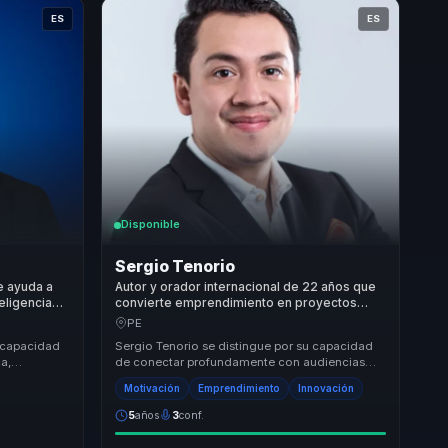
ES
ES
Disponible
Sergio Tenorio
e ayuda a
Autor y orador internacional de 22 años que
eligencia
convierte emprendimiento en proyectos
ento y
reales y acción para estudiantes y equipos.
PE
 capacidad
Sergio Tenorio se distingue por su capacidad
ca,
de conectar profundamente con audiencias
anto
jóvenes, motivándolas a transformar sus
Motivación
Emprendimiento
Innovación
sueños en r...
5
años
3
conf.