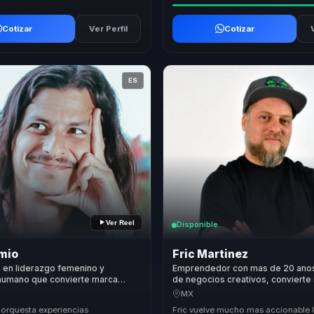
Cotizar
Ver Perfil
Cotizar
ES
Ver Reel
Disponible
amio
Fric Martinez
a en liderazgo femenino y
Emprendedor con mas de 20 anos
 humano que convierte marca
de negocios creativos, convierte
 acción, influencia e impacto
en ejecucion para lideres empresa
MX
 organizaciones.
 orquesta experiencias
Fric vuelve mucho mas accionable 