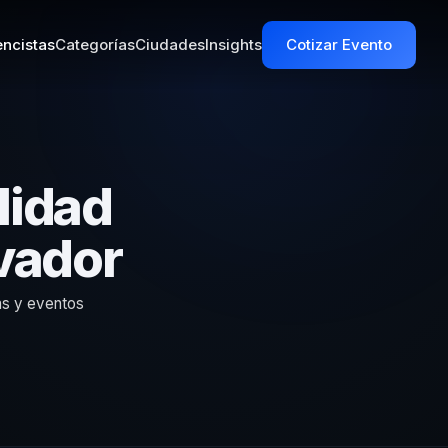
ncistas
Categorías
Ciudades
Insights
Cotizar Evento
lidad
vador
as y eventos