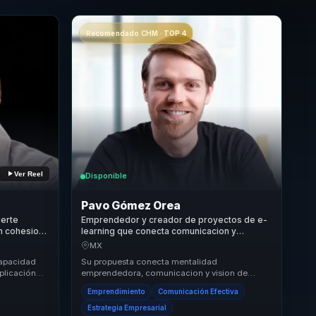
Recomendado CHM · TOP 4
Ver Reel
Disponible
Pavo Gómez Orea
ierte
Emprendedor y creador de proyectos de e-
en cohesion
learning que conecta comunicacion y
equipos.
marketing digital con claridad para
MX
empresas.
capacidad
Su propuesta conecta mentalidad
plicación
emprendedora, comunicacion y vision de
oras que
negocio para que crecimiento deje de ser una
Emprendimiento
Comunicación Efectiva
aspiracion abstracta....
Estrategia Empresarial