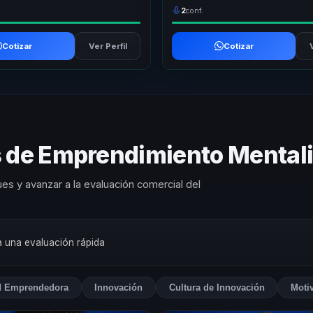
2
conf.
Cotizar
Ver Perfil
Cotizar
as de Emprendimiento Menta
es y avanzar a la evaluación comercial del
ra una evaluación rápida
d Emprendedora
Innovación
Cultura de Innovación
Moti