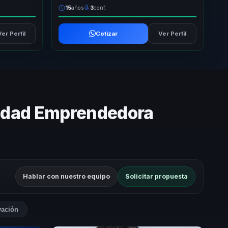
15
años
3
conf.
Ver Perfil
Cotizar
Ver Perfil
lidad Emprendedora
Hablar con nuestro equipo
Solicitar propuesta
vación