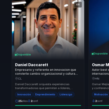
ES
Disponible
Disponible
Daniel Daccarett
Osmar M
Empresario y referente en innovacion que
Autor best 
convierte cambio organizacional y cultura
internacion
emprendedora en crecimiento para lideres y
emprendedo
CL
HN
empresas.
resiliencia
Daniel Daccarett orquesta experiencias
Osmar Mejía 
emprended
transformadoras que permiten a líderes,
y conferenci
directivos y responsables de equipos dejar
propuesta de 
Innovación
Emprendimiento
Liderazgo
Motivación
atrás la desali...
25
años
2
conf.
2
conf.