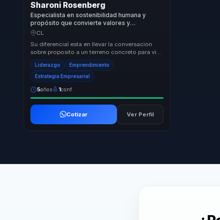
Sharoni Rosenberg
Especialista en sostenibilidad humana y
propósito que convierte valores y
decisiones en compromiso para líderes y
CL
organizaciones.
Su diferencial esta en llevar la conversacion
sobre proposito a un terreno concreto para vida
profesional y cultura empresarial. Une pens...
Liderazgo
Emprendimiento
Estrategia Empresarial
5
años
1
conf.
Cotizar
Ver Perfil