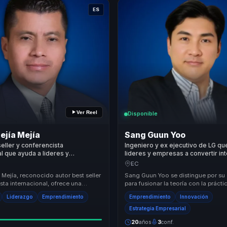
ES
Ver Reel
Disponible
ejía Mejía
Sang Guun Yoo
seller y conferencista
Ingeniero y ex ejecutivo de LG qu
al que ayuda a lideres y
lideres y empresas a convertir int
res a convertir adversidad en
artificial en negocio, emprendimi
EC
, accion y mentalidad
ventaja competitiva.
Mejía, reconocido autor best seller
Sang Guun Yoo se distingue por su
ora.
sta internacional, ofrece una
para fusionar la teoría con la prácti
valor única al inspirar a miles co...
ofreciendo conferencias que son t
Liderazgo
Emprendimiento
Emprendimiento
Innovación
informativas c...
Estrategia Empresarial
20
años
3
conf.