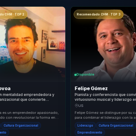
o CHM · TOP 2
Recomendado CHM · TOP 3
Disponible
Novoa
Felipe Gómez
en mentalidad emprendedora y
Pianista y conferencista que conv
nizacional que convierte
virtuosismo musical y liderazgo 
ransformacional en resiliencia,
y alto desempeno para lideres y 
US
ecimiento para equipos.
a es un emprendedor apasionado,
Felipe Gómez se distingue por su 
o con revolucionar la forma en
para combinar el liderazgo con la a
resas abordan el negocio y el
práctica de metodologías innovad
Cultura Organizacional
Liderazgo
Cultura Organizacional
..
transfor...
ento
Emprendimiento