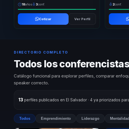
18
años
3
conf.
2
conf.
Cotizar
Ver Perfil
DIRECTORIO COMPLETO
Todos los conferencist
Catálogo funcional para explorar perfiles, comparar enfoqu
speaker correcto.
13
perfiles publicados en El Salvador
· 4 ya priorizados pa
Todos
Emprendimiento
Liderazgo
Mentalida