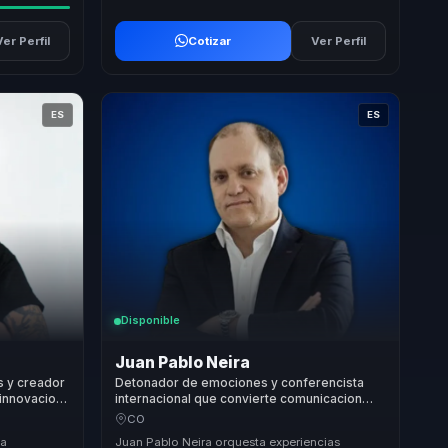
Ver Perfil
Cotizar
Ver Perfil
ES
ES
Disponible
Juan Pablo Neira
 y creador
Detonador de emociones y conferencista
 innovacion
internacional que convierte comunicacion
riales.
efectiva y cultura organizacional en
CO
crecimiento para lideres y empresas.
la
Juan Pablo Neira orquesta experiencias