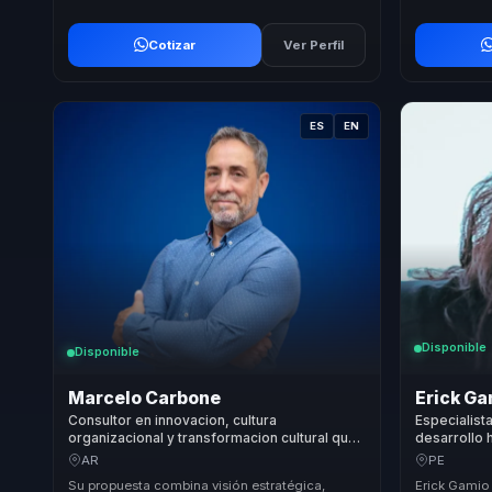
Cotizar
Ver Perfil
ES
EN
Disponible
Disponible
Marcelo Carbone
Erick G
Consultor en innovacion, cultura
Especialist
organizacional y transformacion cultural que
desarrollo
ayuda a lideres a ejecutar mejor y sostener
personal en
AR
PE
resultados.
social para
Su propuesta combina visión estratégica,
Erick Gamio