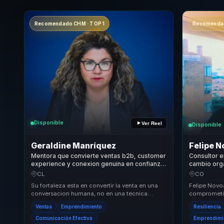
Recomendado CHM · TOP 1
Recomendad
Disponible
Ver Reel
Disponible
Geraldine Manríquez
Felipe 
Mentora que convierte ventas b2b, customer
Consultor 
experience y conexion genuina en confianza
cambio orga
para emprendedores, lideres y equipos.
liderazgo t
CL
CO
acción y cr
Su fortaleza esta en convertir la venta en una
Felipe Novo
conversacion humana, no en una tecnica
comprometid
agresiva. Combina experiencia emprendedora,
que las emp
Ventas
Emprendimiento
Resiliencia
pedagog...
impacto soc.
Comunicación Efectiva
Emprendimi