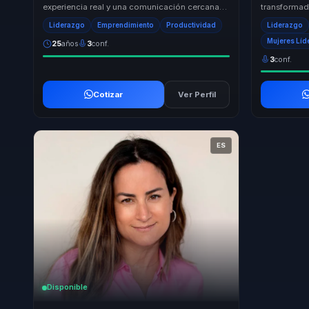
experiencia real y una comunicación cercana
transformad
que moviliza. Hace comprensibles temas como
empresarial
Liderazgo
Emprendimiento
Productividad
Liderazgo
calidad,...
fortalecer el
Mujeres Líd
25
años
3
conf.
3
conf.
Cotizar
Ver Perfil
ES
Disponible