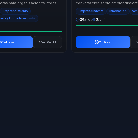
oras para organizaciones, redes
conversacion sobre emprendimient
es y audiencias que buscan
conectar ideas, ejecucion y crecim
Emprendimiento
Emprendimiento
Innovación
Ven
 liderazg...
decisiones claras de...
eres y Empoderamiento
20
años
3
conf.
Cotizar
Ver Perfil
Cotizar