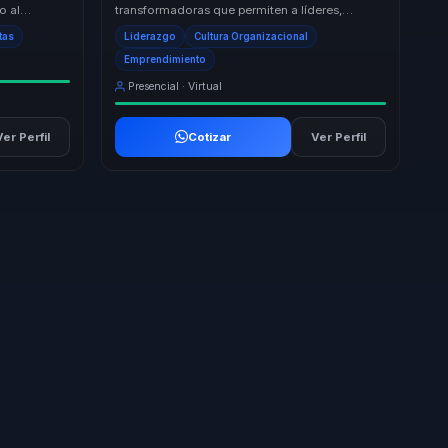
o al
transformadoras que permiten a líderes,
iento con
directivos y responsables de equipos dejar
tas
Liderazgo
Cultura Organizacional
atrás la desali...
Emprendimiento
Presencial · Virtual
Ver Perfil
Cotizar
Ver Perfil