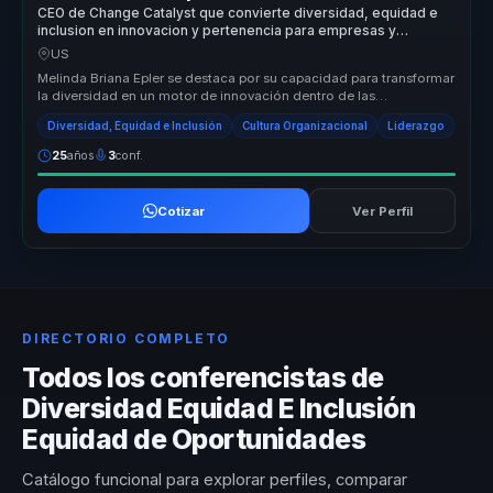
CEO de Change Catalyst que convierte diversidad, equidad e
inclusion en innovacion y pertenencia para empresas y
equipos.
US
Melinda Briana Epler se destaca por su capacidad para transformar
la diversidad en un motor de innovación dentro de las
organizaciones. S...
Diversidad, Equidad e Inclusión
Cultura Organizacional
Liderazgo
25
años
3
conf.
Cotizar
Ver Perfil
DIRECTORIO COMPLETO
Todos los conferencistas de
Diversidad Equidad E Inclusión
Equidad de Oportunidades
Catálogo funcional para explorar perfiles, comparar