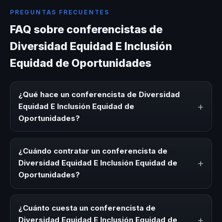
PREGUNTAS FRECUENTES
FAQ sobre conferencistas de
Diversidad Equidad E Inclusión
Equidad de Oportunidades
¿Qué hace un conferencista de Diversidad
+
Equidad E Inclusión Equidad de
Oportunidades?
Un conferencista de Diversidad Equidad E Inclusión
Equidad de Oportunidades es un experto que comparte
¿Cuándo contratar un conferencista de
conocimiento, estrategias y experiencias sobre este tema
+
Diversidad Equidad E Inclusión Equidad de
en eventos corporativos, convenciones y seminarios. Su
Oportunidades?
objetivo es generar reflexión, inspiración y herramientas
aplicables para la audiencia.
Es ideal contratar un conferencista de Diversidad Equidad
E Inclusión Equidad de Oportunidades para kick-offs,
¿Cuánto cuesta un conferencista de
convenciones anuales, programas de desarrollo, eventos
+
Diversidad Equidad E Inclusión Equidad de