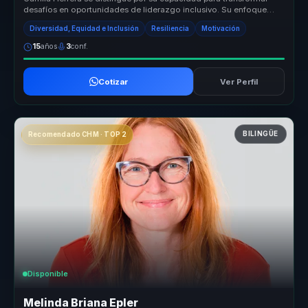
desafíos en oportunidades de liderazgo inclusivo. Su enfoque
único combina ...
Diversidad, Equidad e Inclusión
Resiliencia
Motivación
15
años
3
conf.
Cotizar
Ver Perfil
BILINGÜE
Recomendado CHM · TOP 2
Disponible
Melinda Briana Epler