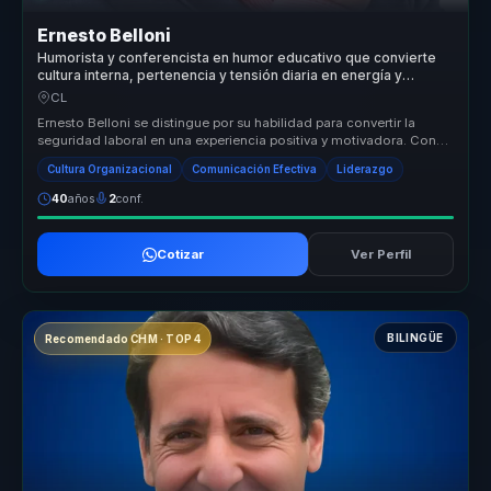
Ernesto Belloni
Humorista y conferencista en humor educativo que convierte
cultura interna, pertenencia y tensión diaria en energía y
cohesión para equipos.
CL
Ernesto Belloni se distingue por su habilidad para convertir la
seguridad laboral en una experiencia positiva y motivadora. Con
su enfoqu...
Cultura Organizacional
Comunicación Efectiva
Liderazgo
40
años
2
conf.
Cotizar
Ver Perfil
BILINGÜE
Recomendado CHM · TOP 4