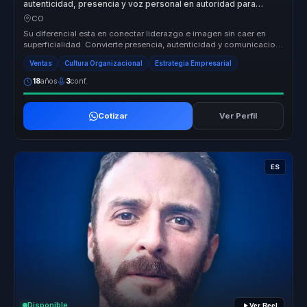
autenticidad, presencia y voz personal en autoridad para
lideres.
CO
Su diferencial esta en conectar liderazgo e imagen sin caer en
superficialidad. Convierte presencia, autenticidad y comunicacion
no verba...
Ventas
Cultura Organizacional
Estrategia Empresarial
18
años
3
conf.
Cotizar
Ver Perfil
ES
Disponible
Ver Reel