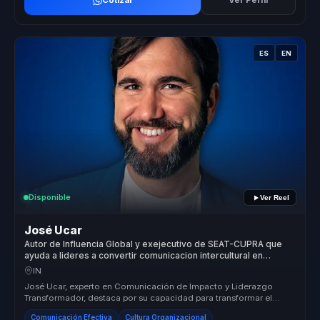
Cotizar
Ver Perfil
ES
EN
Disponible
Ver Reel
José Ucar
Autor de Influencia Global y exejecutivo de SEAT-CUPRA que
ayuda a lideres a convertir comunicacion intercultural en
influencia, servicio y ventas.
IN
José Ucar, experto en Comunicación de Impacto y Liderazgo
Transformador, destaca por su capacidad para transformar el
servicio al cliente...
Comunicación Efectiva
Cultura Organizacional