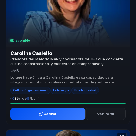
Disponible
Carolina Casiello
Creadora del Método MAP y cocreadora del IFO que convierte
cultura organizacional y bienestar en compromiso y
productividad para empresas.
AR
Lo que hace única a Carolina Casiello es su capacidad para
integrar la psicología positiva con estrategias de gestión del
talento, creand...
Cultura Organizacional
Liderazgo
Productividad
25
años
4
conf.
Cotizar
Ver Perfil