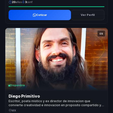
20
años
3
conf.
Cotizar
Ver Perfil
ES
Disponible
Diego Primitivo
Escritor, poeta mistico y ex director de innovacion que
convierte creatividad e innovacion en proposito compartido y
cohesion para organizaciones y equipos.
MX