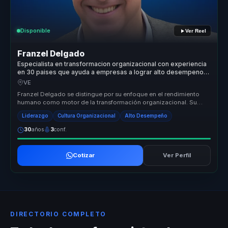
Disponible
Ver Reel
Franzel Delgado
Especialista en transformacion organizacional con experiencia
en 30 paises que ayuda a empresas a lograr alto desempeno
con bienestar y cultura.
VE
Franzel Delgado se distingue por su enfoque en el rendimiento
humano como motor de la transformación organizacional. Su
metodología única...
Liderazgo
Cultura Organizacional
Alto Desempeño
30
años
3
conf.
Cotizar
Ver Perfil
DIRECTORIO COMPLETO