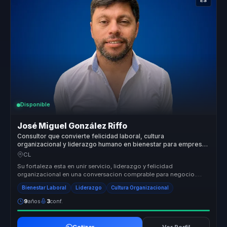
ES
Disponible
José Miguel González Riffo
Consultor que convierte felicidad laboral, cultura
organizacional y liderazgo humano en bienestar para empresas
y equipos.
CL
Su fortaleza esta en unir servicio, liderazgo y felicidad
organizacional en una conversacion comprable para negocio.
Traduce bienestar a ...
Bienestar Laboral
Liderazgo
Cultura Organizacional
9
años
3
conf.