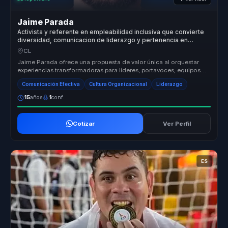
Jaime Parada
Activista y referente en empleabilidad inclusiva que convierte
diversidad, comunicacion de liderazgo y pertenencia en
productividad para equipos.
CL
Jaime Parada ofrece una propuesta de valor única al orquestar
experiencias transformadoras para líderes, portavoces, equipos
comerciales ...
Comunicación Efectiva
Cultura Organizacional
Liderazgo
15
años
1
conf.
Cotizar
Ver Perfil
ES