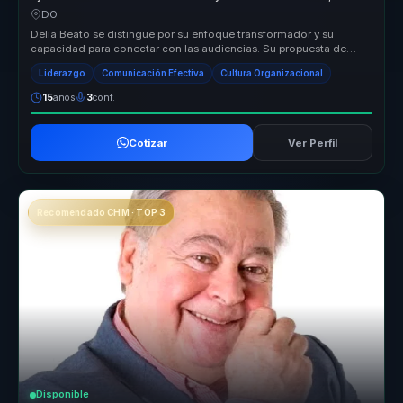
liderazgo y pertenencia.
DO
Delia Beato se distingue por su enfoque transformador y su
capacidad para conectar con las audiencias. Su propuesta de
valor radica en su...
Liderazgo
Comunicación Efectiva
Cultura Organizacional
15
años
3
conf.
Cotizar
Ver Perfil
Recomendado CHM · TOP 3
Disponible