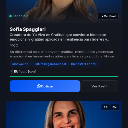
Disponible
Ver Reel
Sofía Spaggiari
Creadora de Yo Vivo en Gratitud que convierte bienestar
emocional y gratitud aplicada en resiliencia para lideres y
equipos.
CO
Su diferencial esta en convertir gratitud, mindfulness y bienestar
emocional en herramientas utiles para liderazgo y cultura. No se
queda...
Motivación
Cultura Organizacional
Bienestar Laboral
15
años
3
conf.
Cotizar
Ver Perfil
ES
EN