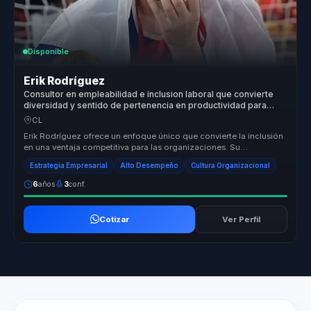
Disponible
Erik Rodríguez
Consultor en empleabilidad e inclusion laboral que convierte
diversidad y sentido de pertenencia en productividad para
lideres y equipos.
CL
Erik Rodríguez ofrece un enfoque único que convierte la inclusión
en una ventaja competitiva para las organizaciones. Su
metodología se c...
Estrategia Empresarial
Alto Desempeño
Cultura Organizacional
6
años
3
conf.
Cotizar
Ver Perfil