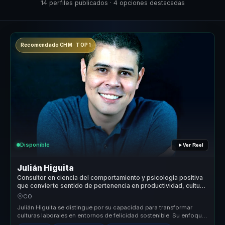
14 perfiles publicados · 4 opciones destacadas
Recomendado CHM · TOP 1
Disponible
Ver Reel
Julián Higuita
Consultor en ciencia del comportamiento y psicologia positiva
que convierte sentido de pertenencia en productividad, cultura
y cohesión para equipos.
CO
Julián Higuita se distingue por su capacidad para transformar
culturas laborales en entornos de felicidad sostenible. Su enfoque
único co...