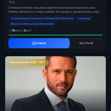
empresas.
CL
Christiane Endler orquesta experiencias transformadoras para
líderes, directivos y responsables de equipos, ayudándoles a dejar
atrás la ...
Conferencistas Deportivos y Mentalidad Ganadora
Liderazgo
Mujeres Líderes y Empoderamiento
15
años
3
conf.
Cotizar
Ver Perfil
Recomendado CHM · TOP 2