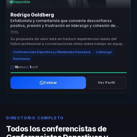
Disponible
Rodrigo Goldberg
Exfutbolista y comentarista que convierte desconfianza
positiva, presión y frustración en liderazgo y cohesión de
equipo.
CL
Su propuesta de valor está en traducir experiencias reales del
fútbol profesional a conversaciones útiles sobre trabajo en equipo,
presió...
Conferencistas Deportivos y Mentalidad Ganadora
Liderazgo
Resiliencia
18
años
1
conf.
Cotizar
Ver Perfil
DIRECTORIO COMPLETO
Todos los conferencistas de