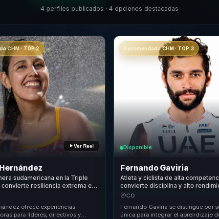
4 perfiles publicados · 4 opciones destacadas
o CHM · TOP 2
Recomendado CHM · TOP 3
Ver Reel
Disponible
 Hernández
Fernando Gaviria
imera sudamericana en la Triple
Atleta y ciclista de alta competen
convierte resiliencia extrema en
convierte disciplina y alto rendim
ideres y equipos de alto
deportivo en resiliencia, excelenc
CO
.
liderazgo para equipos.
nández ofrece experiencias
Fernando Gaviria se distingue por 
ras para líderes, directivos y
única para integrar el aprendizaje 