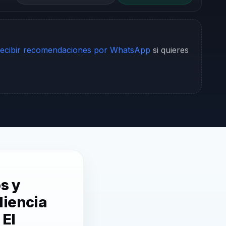
ecibir recomendaciones por WhatsApp
si quieres
s y
liencia
 El