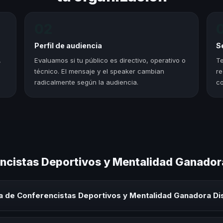
02
Perfil de audiencia
S
,
Evaluamos si tu público es directivo, operativo o
Te
técnico. El mensaje y el speaker cambian
re
radicalmente según la audiencia.
co
cistas Deportivos y Mentalidad Ganadora 
 de Conferencistas Deportivos y Mentalidad Ganadora Disc
tas Deportivos y Mentalidad Ganadora Disciplina y Resiliencia es un