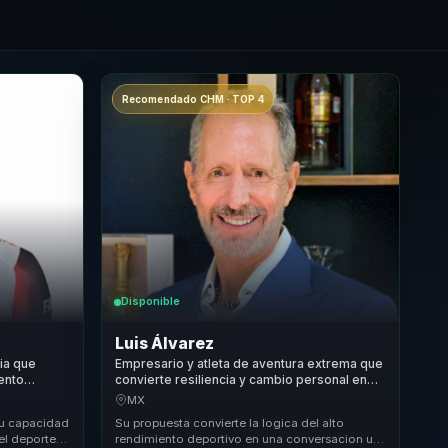
Recomendado CHM · TOP 4
Disponible
Luis Álvarez
cia que
Empresario y atleta de aventura extrema que
iento
convierte resiliencia y cambio personal en
ia y
foco y rendimiento para lideres y equipos.
MX
su capacidad
Su propuesta convierte la logica del alto
del deporte
rendimiento deportivo en una conversacion util