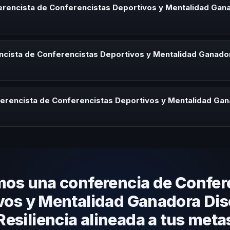
eriencias sobre este tema en eventos corporativos, convenciones y s
rencista de Conferencistas Deportivos y Mentalidad Ganad
herramientas aplicables para la audiencia.
sta de Conferencistas Deportivos y Mentalidad Ganadora Disciplina y R
s de desarrollo, eventos de integración o cuando tu organización ne
cista de Conferencistas Deportivos y Mentalidad Ganadora
mática.
rayectoria del speaker, la modalidad (presencial o virtual) y la duraci
tratégica sin costo y una propuesta en menos de 24 horas adaptada 
erencista de Conferencistas Deportivos y Mentalidad Gana
 tema, su estilo de comunicación, casos de éxito con audiencias simi
nizacional. En CHM El Salvador te ayudamos con una selección estraté
os una conferencia de Confer
vos y Mentalidad Ganadora Disc
Resiliencia alineada a tus meta