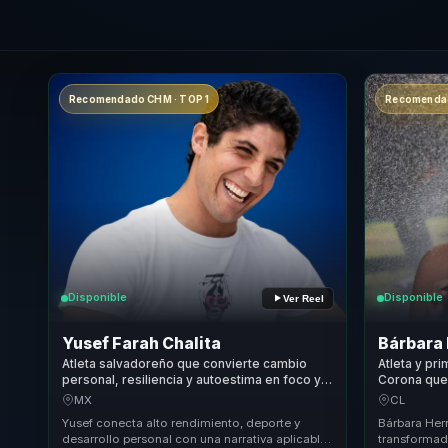
Recomendado CHM · TOP 1
Recomendad
Disponible
Disponible
Ver Reel
Yusef Farah Chalita
Bárbara
Atleta salvadoreño que convierte cambio
Atleta y pr
personal, resiliencia y autoestima en foco y
Corona que 
resultados para equipos bajo alta presion.
foco para l
MX
CL
desempeno
Yusef conecta alto rendimiento, deporte y
Bárbara Her
desarrollo personal con una narrativa aplicable
transformado