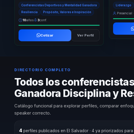
a equipos que necesitan reforzar disciplina, re...
responsable
Conferencistas Deportivos y Mentalidad Ganadora
Liderazgo
atrás equip..
Resiliencia
Propósito, Valores e Inspiración
Presencial ·
10
años
3
conf.
Cotizar
Ver Perfil
DIRECTORIO COMPLETO
Todos los conferencista
Ganadora Disciplina y Re
Catálogo funcional para explorar perfiles, comparar enfoqu
speaker correcto.
4
perfiles publicados en El Salvador
· 4 ya priorizados par