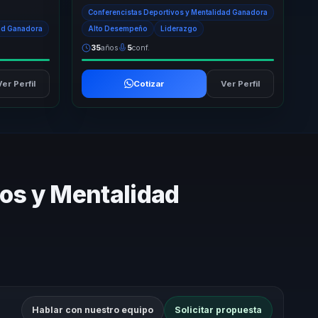
as del ...
para negocio. Traduce disciplina, resistencia
Conferencistas Deportivos y Mentalidad Ganadora
me...
dad Ganadora
Alto Desempeño
Liderazgo
35
años
5
conf.
Ver Perfil
Cotizar
Ver Perfil
vos y Mentalidad
Hablar con nuestro equipo
Solicitar propuesta