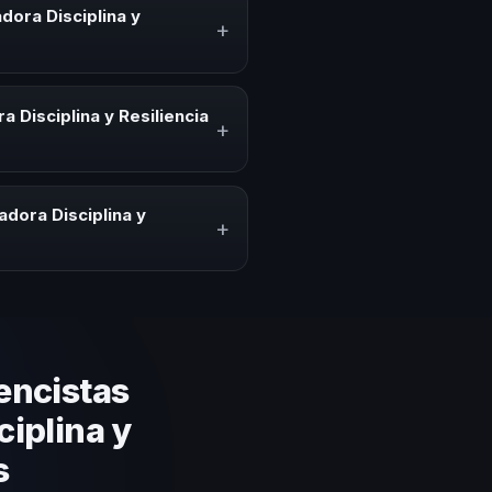
eminarios. Su objetivo es
ora Disciplina y
+
esiliencia para kick-offs,
cesita impulsar un cambio
 Disciplina y Resiliencia
+
ón del evento. En CHM El
a tu presupuesto.
dora Disciplina y
+
lares y su capacidad de adaptar
gica basada en estos criterios.
encistas
iplina y
s