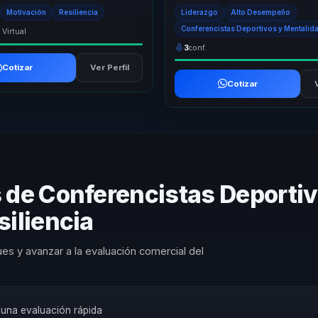
s de equipos, ayudándoles a dejar
de alto rendimiento con las exigenci
Motivación
Resiliencia
Liderazgo
Alto Desempeño
.
Conferencistas Deportivos y Mentali
 Virtual
3
conf.
Cotizar
Ver Perfil
Cotizar
s de Conferencistas Deporti
siliencia
es y avanzar a la evaluación comercial del
a una evaluación rápida