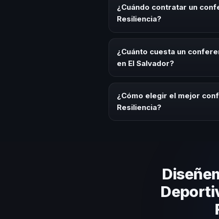
conocimiento, estrategias y exp
¿Cuándo contratar un confe
generar reflexión, inspiración y 
Resiliencia?
Es ideal contratar un conferenci
convenciones anuales, programa
¿Cuánto cuesta un conferen
cultural relacionado con esta te
en El Salvador?
Los honorarios varían según la t
Salvador ofrecemos asesoría es
¿Cómo elegir el mejor conf
Resiliencia?
Evalúa su experiencia real en el
el contenido a tu contexto orga
Diseñem
Deporti