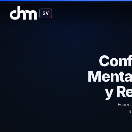
SV
Conf
Mental
y Re
Especi
R