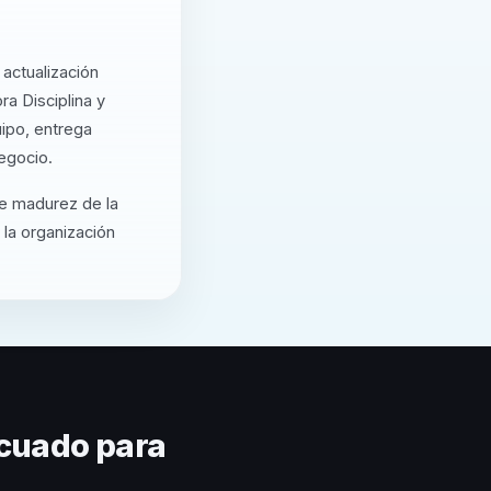
actualización
a Disciplina y
uipo, entrega
egocio.
de madurez de la
 la organización
cuado para