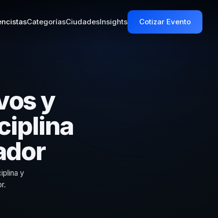
ncistas
Categorías
Ciudades
Insights
Cotizar Evento
vos y
ciplina
vador
plina y
r.