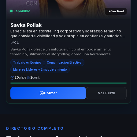
Disponible
Ver Reel
Savka Pollak
Especialista en storytelling corporativo y liderazgo femenino
que convierte visibilidad y voz propia en confianza y autoridad
para mujeres líderes y equipos.
CL
Savka Pollak ofrece un enfoque único al empoderamiento
femenino, utilizando el storytelling como una herramienta
poderosa para crear espa...
Trabajo en Equipo
Comunicación Efectiva
Mujeres Líderes y Empoderamiento
20
años
2
conf.
Cotizar
Ver Perfil
DIRECTORIO COMPLETO