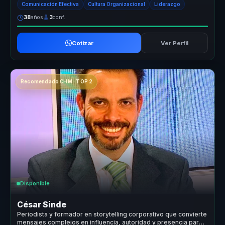
Comunicación Efectiva
Cultura Organizacional
Liderazgo
38
años
3
conf.
Cotizar
Ver Perfil
Recomendado CHM · TOP 2
Disponible
César Sinde
Periodista y formador en storytelling corporativo que convierte
mensajes complejos en influencia, autoridad y presencia para