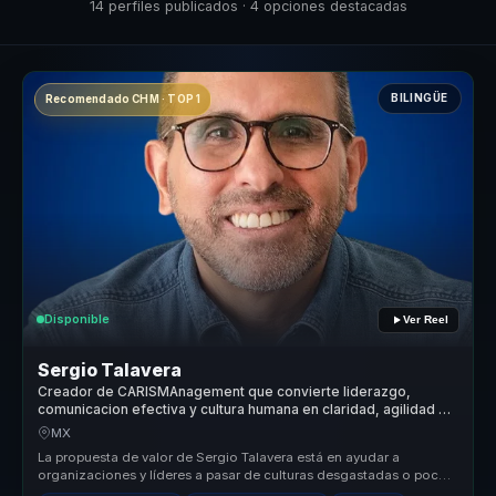
14 perfiles publicados · 4 opciones destacadas
BILINGÜE
Recomendado CHM · TOP 1
Disponible
Ver Reel
Sergio Talavera
Creador de CARISMAnagement que convierte liderazgo,
comunicacion efectiva y cultura humana en claridad, agilidad y
cohesion para equipos.
MX
La propuesta de valor de Sergio Talavera está en ayudar a
organizaciones y líderes a pasar de culturas desgastadas o poco
coherentes a en...