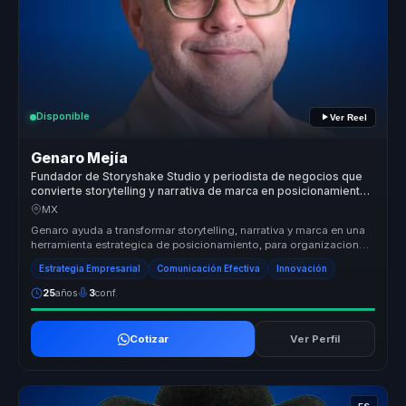
Disponible
Ver Reel
Genaro Mejía
Fundador de Storyshake Studio y periodista de negocios que
convierte storytelling y narrativa de marca en posicionamiento
para empresas y lideres.
MX
Genaro ayuda a transformar storytelling, narrativa y marca en una
herramienta estrategica de posicionamiento, para organizaciones
que nec...
Estrategia Empresarial
Comunicación Efectiva
Innovación
25
años
3
conf.
Cotizar
Ver Perfil