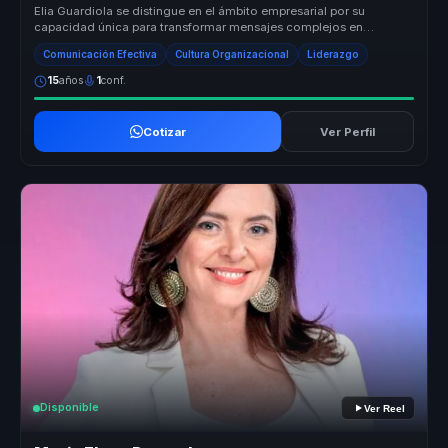
Elia Guardiola se distingue en el ámbito empresarial por su
capacidad única para transformar mensajes complejos en
narrativas memorables ...
Comunicación Efectiva
Cultura Organizacional
Liderazgo
15
años
1
conf.
Cotizar
Ver Perfil
Disponible
Ver Reel