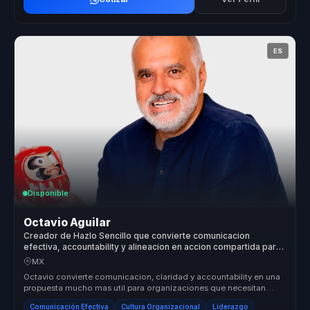
ES
Disponible
Octavio Aguilar
Creador de Hazlo Sencillo que convierte comunicacion
efectiva, accountability y alineacion en accion compartida para
empresas y equipos.
MX
Octavio convierte comunicacion, claridad y accountability en una
propuesta mucho mas util para organizaciones que necesitan
alinear equip...
Comunicación Efectiva
Cultura Organizacional
Liderazgo