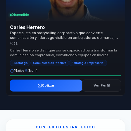
Disponible
Carles Herrero
Especialista en storytelling corporativo que convierte
comunicación y liderazgo visible en embajadores de marca,
influencia y cohesión para equipos.
ES
Carles Herrero se distingue por su capacidad para transformar la
comunicación empresarial, convirtiendo equipos en líderes
seguros y empl...
Liderazgo
Comunicación Efectiva
Estrategia Empresarial
15
años
3
conf.
Cotizar
Ver Perfil
CONTEXTO ESTRATÉGICO