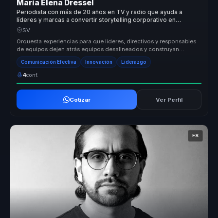
María Elena Dressel
Periodista con más de 20 años en TV y radio que ayuda a
líderes y marcas a convertir storytelling corporativo en
autoridad, recordación y confianza.
SV
Orquesta experiencias para que lideres, directivos y responsables
de equipos dejen atrás equipos desalineados y construyan
liderazgo estr...
Comunicación Efectiva
Innovación
Liderazgo
4
conf.
Cotizar
Ver Perfil
ES