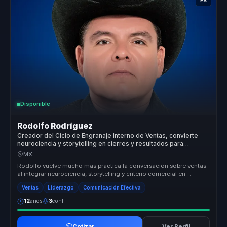
ES
Disponible
Rodolfo Rodríguez
Creador del Ciclo de Engranaje Interno de Ventas, convierte
neurociencia y storytelling en cierres y resultados para
equipos de venta.
MX
Rodolfo vuelve mucho mas practica la conversacion sobre ventas
al integrar neurociencia, storytelling y criterio comercial en
herramienta...
Ventas
Liderazgo
Comunicación Efectiva
12
años
3
conf.
Cotizar
Ver Perfil