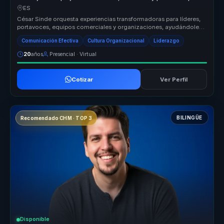
líderes y portavoces.
ES
César Sinde orquesta experiencias transformadoras para líderes,
portavoces, equipos comerciales y organizaciones, ayudándoles
a dejar atr...
Comunicación Efectiva
Cultura Organizacional
Liderazgo
20
años
Presencial · Virtual
Cotizar
Ver Perfil
BILINGÜE
Recomendado CHM · TOP 3
Disponible