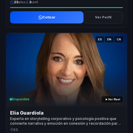
23
años
3
conf.
Cotizar
Ver Perfil
ES
EN
CA
Disponible
Ver Reel
Elia Guardiola
Experta en storytelling corporativo y psicología positiva que
convierte narrativa y emoción en conexión y recordación para
marcas y equipos.
ES