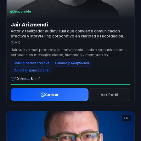
Disponible
Jair Arizmendi
Actor y realizador audiovisual que convierte comunicacion
efectiva y storytelling corporativo en claridad y recordacion
para empresas y equipos.
MX
Jair vuelve mas poderosa la conversacion sobre comunicacion al
enfocarla en mensajes claros, humanos y memorables,
especialmente utiles p...
Comunicación Efectiva
Cambio y Adaptación
Cultura Organizacional
10
años
8
conf.
Cotizar
Ver Perfil
ES