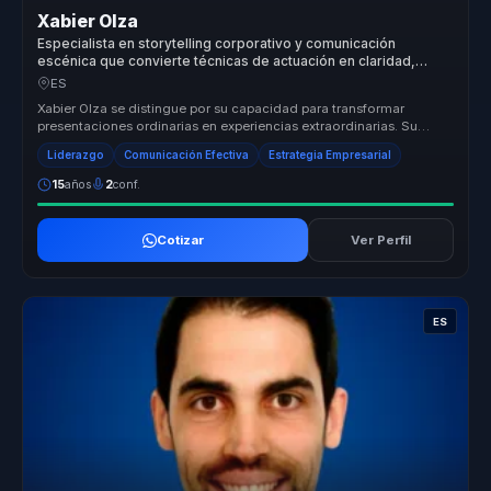
Xabier Olza
Especialista en storytelling corporativo y comunicación
escénica que convierte técnicas de actuación en claridad,
presencia e influencia para líderes.
ES
Xabier Olza se distingue por su capacidad para transformar
presentaciones ordinarias en experiencias extraordinarias. Su
enfoque único, b...
Liderazgo
Comunicación Efectiva
Estrategia Empresarial
15
años
2
conf.
Cotizar
Ver Perfil
ES