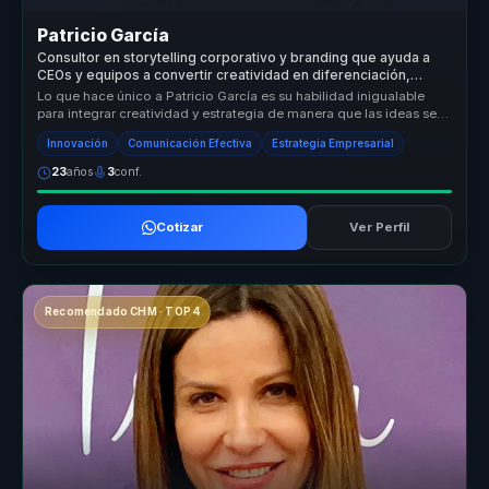
Patricio García
Consultor en storytelling corporativo y branding que ayuda a
CEOs y equipos a convertir creatividad en diferenciación,
experiencia y crecimiento.
Lo que hace único a Patricio García es su habilidad inigualable
para integrar creatividad y estrategia de manera que las ideas se
convier...
Innovación
Comunicación Efectiva
Estrategia Empresarial
23
años
3
conf.
Cotizar
Ver Perfil
Recomendado CHM · TOP 4