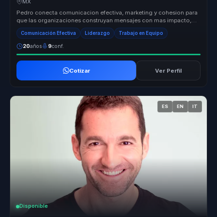
MX
Pedro conecta comunicacion efectiva, marketing y cohesion para
que las organizaciones construyan mensajes con mas impacto,
mejor alineaci...
Comunicación Efectiva
Liderazgo
Trabajo en Equipo
20
años
9
conf.
Cotizar
Ver Perfil
ES
EN
IT
Disponible