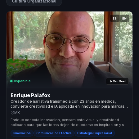
Cultura Organizacional
ES
EN
Disponible
Ver Reel
Enrique Palafox
Creador de narrativa transmedia con 23 anos en medios,
convierte creatividad e IA aplicada en innovacion para marcas y
equipos.
MX
Enrique conecta innovacion, pensamiento visual y creatividad
aplicada para que las ideas dejen de quedarse en inspiracion y se
conviertan...
Innovación
Comunicación Efectiva
Estrategia Empresarial