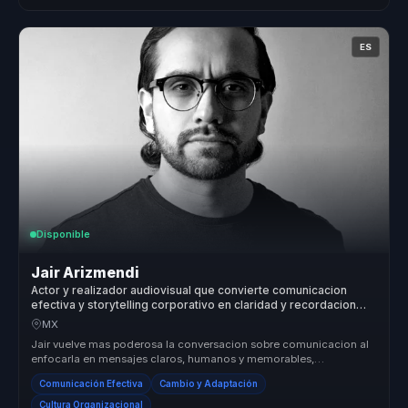
ES
Disponible
Jair Arizmendi
Actor y realizador audiovisual que convierte comunicacion
efectiva y storytelling corporativo en claridad y recordacion
para empresas y equipos.
MX
Jair vuelve mas poderosa la conversacion sobre comunicacion al
enfocarla en mensajes claros, humanos y memorables,
especialmente utiles p...
Comunicación Efectiva
Cambio y Adaptación
Cultura Organizacional