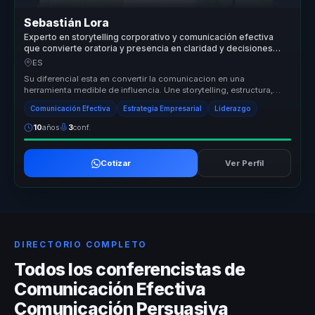
Sebastián Lora
Experto en storytelling corporativo y comunicación efectiva
que convierte oratoria y presencia en claridad y decisiones
para líderes y equipos.
ES
Su diferencial esta en convertir la comunicacion en una
herramienta medible de influencia. Une storytelling, estructura,
presencia y pers...
Comunicación Efectiva
Estrategia Empresarial
Liderazgo
10
años
3
conf.
Cotizar
Ver Perfil
DIRECTORIO COMPLETO
Todos los conferencistas de
Comunicación Efectiva
Comunicación Persuasiva