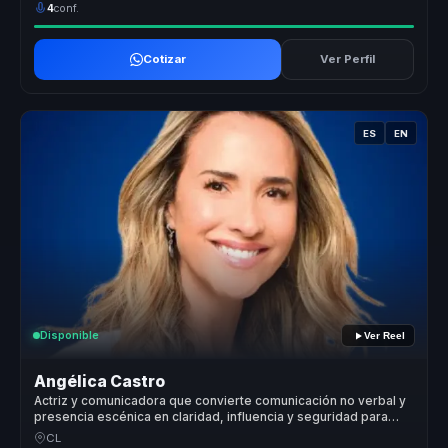
4
conf.
Cotizar
Ver Perfil
ES
EN
Disponible
Ver Reel
Angélica Castro
Actriz y comunicadora que convierte comunicación no verbal y
presencia escénica en claridad, influencia y seguridad para
líderes y voceros.
CL