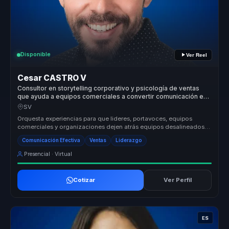
Disponible
Ver Reel
Cesar CASTRO V
Consultor en storytelling corporativo y psicología de ventas
que ayuda a equipos comerciales a convertir comunicación en
influencia, recordación y conversión.
SV
Orquesta experiencias para que lideres, portavoces, equipos
comerciales y organizaciones dejen atrás equipos desalineados y
construyan li...
Comunicación Efectiva
Ventas
Liderazgo
Presencial · Virtual
Cotizar
Ver Perfil
ES