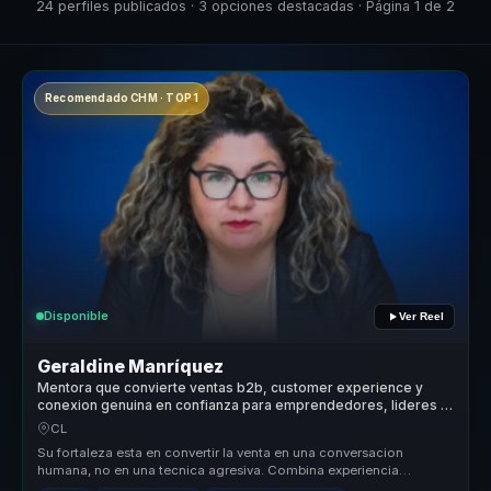
24 perfiles publicados · 3 opciones destacadas · Página 1 de 2
Recomendado CHM · TOP 1
Disponible
Ver Reel
Geraldine Manríquez
Mentora que convierte ventas b2b, customer experience y
conexion genuina en confianza para emprendedores, lideres y
equipos.
CL
Su fortaleza esta en convertir la venta en una conversacion
humana, no en una tecnica agresiva. Combina experiencia
emprendedora, pedagog...