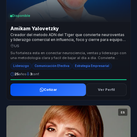
Disponible
Amikam Yalovetzky
Creador del metodo ADN del Tiger que convierte neuroventas
y liderazgo comercial en influencia, foco y cierre para equipos
de ventas.
US
Su fortaleza esta en conectar neurociencia, ventas y liderazgo con
una metodologia clara y facil de bajar al dia a dia. Convierte
motivac...
Liderazgo
Comunicación Efectiva
Estrategia Empresarial
25
años
3
conf.
Cotizar
Ver Perfil
ES