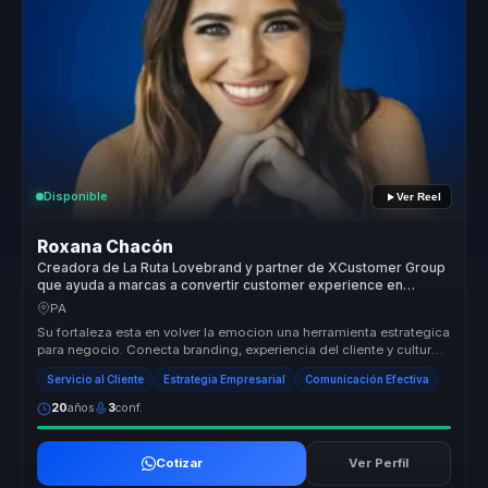
Disponible
Ver Reel
Roxana Chacón
Creadora de La Ruta Lovebrand y partner de XCustomer Group
que ayuda a marcas a convertir customer experience en
fidelizacion, diferenciacion y rentabilidad.
PA
Su fortaleza esta en volver la emocion una herramienta estrategica
para negocio. Conecta branding, experiencia del cliente y cultura
de s...
Servicio al Cliente
Estrategia Empresarial
Comunicación Efectiva
20
años
3
conf.
Cotizar
Ver Perfil