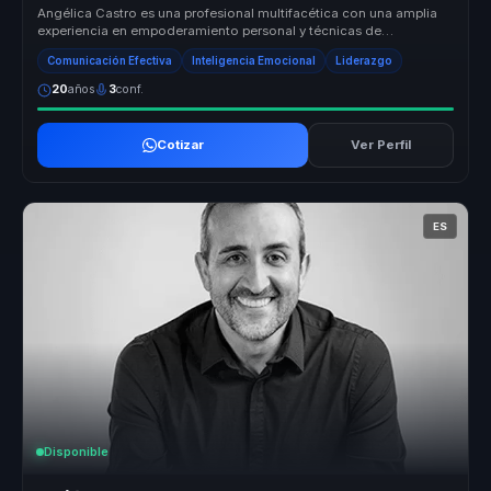
Angélica Castro es una profesional multifacética con una amplia
experiencia en empoderamiento personal y técnicas de
reprogramación menta...
Comunicación Efectiva
Inteligencia Emocional
Liderazgo
20
años
3
conf.
Cotizar
Ver Perfil
ES
Disponible