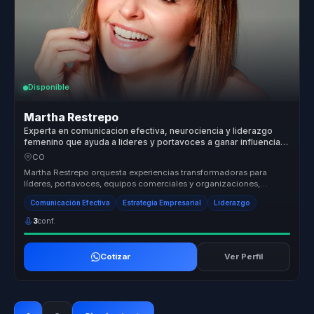
Disponible
Martha Restrepo
Experta en comunicacion efectiva, neurociencia y liderazgo
femenino que ayuda a lideres y portavoces a ganar influencia,
claridad y recordacion.
CO
Martha Restrepo orquesta experiencias transformadoras para
líderes, portavoces, equipos comerciales y organizaciones,
ayudándoles a dejar...
Comunicación Efectiva
Estrategia Empresarial
Liderazgo
3
conf.
Cotizar
Ver Perfil