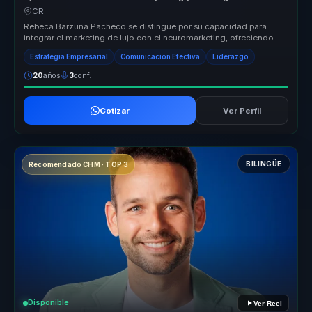
posicionamiento y ventaja competitiva.
CR
Rebeca Barzuna Pacheco se distingue por su capacidad para
integrar el marketing de lujo con el neuromarketing, ofreciendo un
enfoque únic...
Estrategia Empresarial
Comunicación Efectiva
Liderazgo
20
años
3
conf.
Cotizar
Ver Perfil
BILINGÜE
Recomendado CHM · TOP 3
Disponible
Ver Reel