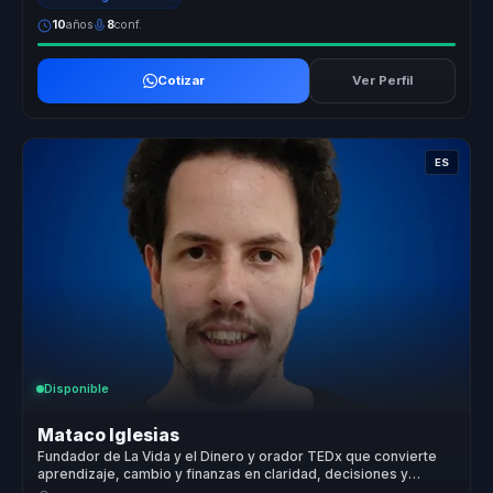
10
años
8
conf.
Cotizar
Ver Perfil
ES
Disponible
Mataco Iglesias
Fundador de La Vida y el Dinero y orador TEDx que convierte
aprendizaje, cambio y finanzas en claridad, decisiones y
evolución para equipos.