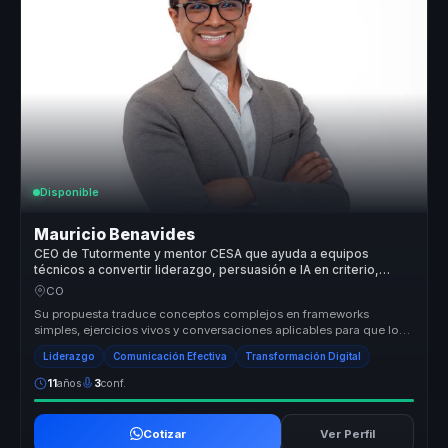
Disponible
Mauricio Benavides
CEO de Tutormente y mentor CESA que ayuda a equipos
técnicos a convertir liderazgo, persuasión e IA en criterio,
influencia y acción.
CO
Su propuesta traduce conceptos complejos en frameworks
simples, ejercicios vivos y conversaciones aplicables para que los
equipos convier...
Liderazgo
Comunicación Efectiva
Transformación Digital
11
años
3
conf.
Cotizar
Ver Perfil