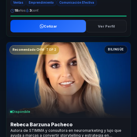
Ventas
Emprendimiento
Comunicación Efectiva
18
años
3
conf.
Cotizar
Ver Perfil
BILINGÜE
Recomendado CHM · TOP 2
Disponible
Rebeca Barzuna Pacheco
Autora de STIMMA y consultora en neuromarketing y lujo que
ayuda a marcas a convertir storytelling y estrategia en