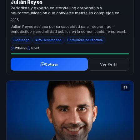
Julián Reyes
Periodista y experto en storytelling corporativo y
neurocomunicación que convierte mensajes complejos en
claridad e impacto mediático para líderes.
ES
Julián Reyes destaca por su capacidad para integrar rigor
periodístico y credibilidad pública en la comunicación empresarial.
Su metodolo...
Liderazgo
Alto Desempeño
Comunicación Efectiva
23
años
1
conf.
Cotizar
Ver Perfil
ES