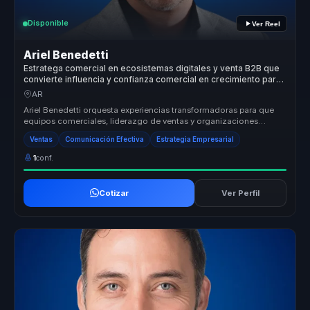
Disponible
Ver Reel
Ariel Benedetti
Estratega comercial en ecosistemas digitales y venta B2B que
convierte influencia y confianza comercial en crecimiento para
equipos de alto desempeño.
AR
Ariel Benedetti orquesta experiencias transformadoras para que
equipos comerciales, liderazgo de ventas y organizaciones
orientadas al cr...
Ventas
Comunicación Efectiva
Estrategia Empresarial
1
conf.
Cotizar
Ver Perfil