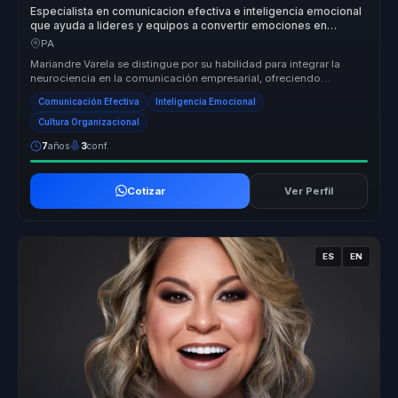
Especialista en comunicacion efectiva e inteligencia emocional
que ayuda a lideres y equipos a convertir emociones en
cohesion, foco y rendimiento.
PA
Mariandre Varela se distingue por su habilidad para integrar la
neurociencia en la comunicación empresarial, ofreciendo
resultados medibl...
Comunicación Efectiva
Inteligencia Emocional
Cultura Organizacional
7
años
3
conf.
Cotizar
Ver Perfil
ES
EN