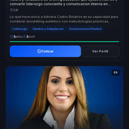
convertir liderazgo consciente y comunicacion interna en
cohesion y decisiones valientes.
CR
Lo que hace única a Adriana Castro Bolaños es su capacidad para
combinar storytelling auténtico con metodologías prácticas,
ofreciendo un...
Liderazgo
Cambio y Adaptación
Comunicación Efectiva
5
años
3
conf.
Cotizar
Ver Perfil
ES