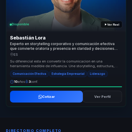
Disponible
Ver Reel
Sebastián Lora
Experto en storytelling corporativo y comunicación efectiva
que convierte oratoria y presencia en claridad y decisiones
para líderes y equipos.
ES
Su diferencial esta en convertir la comunicacion en una
herramienta medible de influencia. Une storytelling, estructura,
presencia y pers...
Comunicación Efectiva
Estrategia Empresarial
Liderazgo
10
años
3
conf.
Cotizar
Ver Perfil
DIRECTORIO COMPLETO