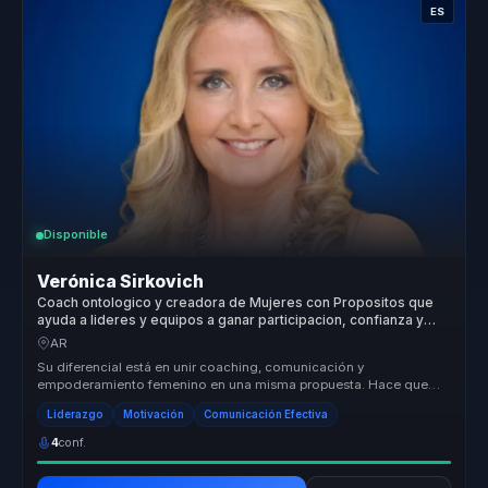
ES
Disponible
Verónica Sirkovich
Coach ontologico y creadora de Mujeres con Propositos que
ayuda a lideres y equipos a ganar participacion, confianza y
voz propia.
AR
Su diferencial está en unir coaching, comunicación y
empoderamiento femenino en una misma propuesta. Hace que
liderazgo, voz propia y pre...
Liderazgo
Motivación
Comunicación Efectiva
4
conf.