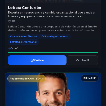
Leticia Centurión
Experta en neurociencia y cambio organizacional que ayuda a
lideres y equipos a convertir comunicacion interna en
cohesion, criterio y ventaja competitiva.
DO
Leticia Centurión ofrece una propuesta de valor única en el ámbito
de las conferencias empresariales, centrada en la transformación
organ...
Comunicación Efectiva
Cultura Organizacional
Estrategia Empresarial
1
conf.
Cotizar
Ver Perfil
BILINGÜE
Recomendado CHM · TOP 4