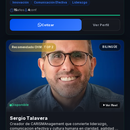
Innovación
Comunicación Efectiva
Liderazgo
15
años
4
conf.
Cotizar
Ver Perfil
BILINGÜE
Recomendado CHM · TOP 2
Disponible
Ver Reel
Sergio Talavera
Creador de CARISMAnagement que convierte liderazgo,
comunicacion efectiva y cultura humana en claridad, agilidad y