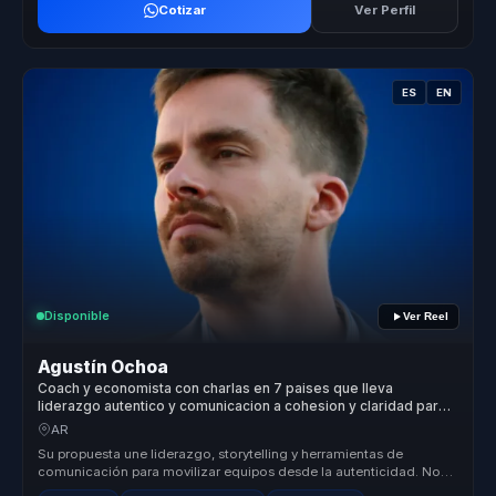
Cotizar
Ver Perfil
ES
EN
Disponible
Ver Reel
Agustín Ochoa
Coach y economista con charlas en 7 paises que lleva
liderazgo autentico y comunicacion a cohesion y claridad para
equipos.
AR
Su propuesta une liderazgo, storytelling y herramientas de
comunicación para movilizar equipos desde la autenticidad. No
trabaja sobre po...