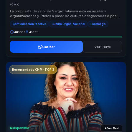
cohesion para equipos.
MX
La propuesta de valor de Sergio Talavera está en ayudar a
organizaciones y líderes a pasar de culturas desgastadas o poco
coherentes a en...
Comunicación Efectiva
Cultura Organizacional
Liderazgo
38
años
3
conf.
Cotizar
Ver Perfil
Recomendado CHM · TOP 3
Disponible
Ver Reel