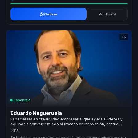
Cotizar
Ver Perfil
ES
Disponible
Eduardo Negueruela
Especialista en creatividad empresarial que ayuda a líderes y
equipos a convertir miedo al fracaso en innovación, actitud
positiva y ejecución.
ES
Su fortaleza esta en traducir creatividad a una herramienta real de