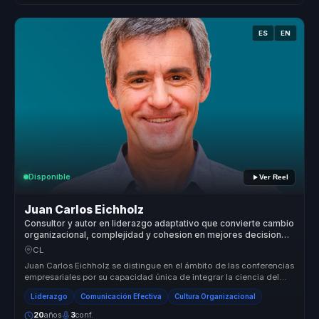
ES
EN
Disponible
Ver Reel
Juan Carlos Eichholz
Consultor y autor en liderazgo adaptativo que convierte cambio
organizacional, complejidad y cohesion en mejores decisiones
para lideres y equipos.
CL
Juan Carlos Eichholz se distingue en el ámbito de las conferencias
empresariales por su capacidad única de integrar la ciencia del
compor...
Liderazgo
Comunicación Efectiva
Cultura Organizacional
20
años
3
conf.