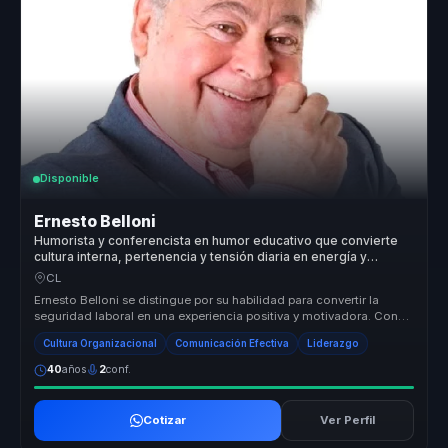
Disponible
Ernesto Belloni
Humorista y conferencista en humor educativo que convierte
cultura interna, pertenencia y tensión diaria en energía y
cohesión para equipos.
CL
Ernesto Belloni se distingue por su habilidad para convertir la
seguridad laboral en una experiencia positiva y motivadora. Con
su enfoqu...
Cultura Organizacional
Comunicación Efectiva
Liderazgo
40
años
2
conf.
Cotizar
Ver Perfil