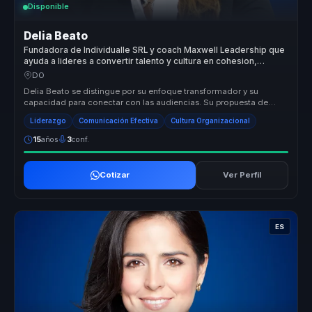
Disponible
Delia Beato
Fundadora de Individualle SRL y coach Maxwell Leadership que
ayuda a lideres a convertir talento y cultura en cohesion,
liderazgo y pertenencia.
DO
Delia Beato se distingue por su enfoque transformador y su
capacidad para conectar con las audiencias. Su propuesta de
valor radica en su...
Liderazgo
Comunicación Efectiva
Cultura Organizacional
15
años
3
conf.
Cotizar
Ver Perfil
ES