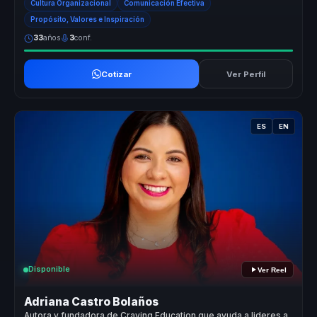
Cultura Organizacional
Comunicación Efectiva
Propósito, Valores e Inspiración
33
años
3
conf.
Cotizar
Ver Perfil
ES
EN
Disponible
Ver Reel
Adriana Castro Bolaños
Autora y fundadora de Craving Education que ayuda a lideres a