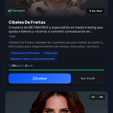
Disponible
Ver Reel
Cibeles De Freitas
Creadora de METAWORDS y especialista en media training que
ayuda a lideres y voceras a convertir comunicacion en
influencia, autoridad y visibilidad.
PA
Cibeles De Freitas Speaker en conferencias para hablar en público,
enfocadas para departamentos de ventas, mercadeo, recursos
humanos, at...
Comunicación Efectiva
Liderazgo
Mujeres Líderes y Empoderamiento
20
años
2
conf.
Cotizar
Ver Perfil
ES
EN