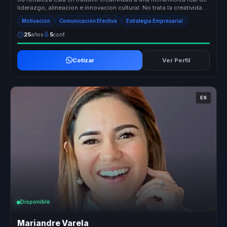
liderazgo, alineacion e innovacion cultural. No trata la creatividad
...
Motivación
Comunicación Efectiva
Estrategia Empresarial
25
años
5
conf.
Cotizar
Ver Perfil
ES
Disponible
Mariandre Varela