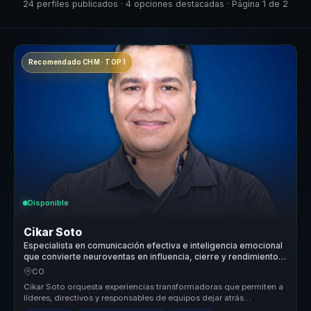
24 perfiles publicados · 4 opciones destacadas · Página 1 de 2
Recomendado CHM · TOP 1
Disponible
Cikar Soto
Especialista en comunicación efectiva e inteligencia emocional
que convierte neuroventas en influencia, cierre y rendimiento
para equipos comerciales.
CO
Cikar Soto orquesta experiencias transformadoras que permiten a
líderes, directivos y responsables de equipos dejar atrás
estructuras des...