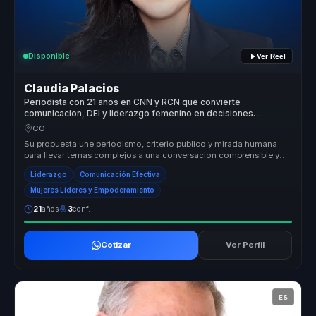
Disponible
Ver Reel
Claudia Palacios
Periodista con 21 anos en CNN y RCN que convierte
comunicacion, DEI y liderazgo femenino en decisiones
ejecutivas para lideres.
CO
Su propuesta une periodismo, criterio publico y mirada humana
para llevar temas complejos a una conversacion comprensible y
movilizadora....
Liderazgo
Comunicación Efectiva
Mujeres Líderes y Empoderamiento
21
años
3
conf.
Cotizar
Ver Perfil
ES