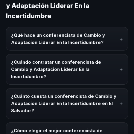
y Adaptación Liderar En la
Incertidumbre
¿Qué hace un conferencista de Cambio y
+
Adaptación Liderar En la Incertidumbre?
Un conferencista de Cambio y Adaptación Liderar En la
Incertidumbre es un experto que comparte conocimiento,
¿Cuándo contratar un conferencista de
estrategias y experiencias sobre este tema en eventos
+
Cambio y Adaptación Liderar En la
corporativos, convenciones y seminarios. Su objetivo es
Incertidumbre?
generar reflexión, inspiración y herramientas aplicables
para la audiencia.
Es ideal contratar un conferencista de Cambio y
Adaptación Liderar En la Incertidumbre para kick-offs,
¿Cuánto cuesta un conferencista de Cambio y
convenciones anuales, programas de desarrollo, eventos
+
Adaptación Liderar En la Incertidumbre en El
de integración o cuando tu organización necesita
Salvador?
impulsar un cambio cultural relacionado con esta
temática.
Los honorarios varían según la trayectoria del speaker, la
modalidad (presencial o virtual) y la duración del evento.
¿Cómo elegir el mejor conferencista de