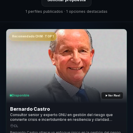
1 perfiles publicados · 1 opciones destacadas
Recomendado CHM · TOP 1
Disponible
Ver Reel
Bernardo Castro
Consultor senior y experto ONU en gestión del riesgo que
convierte crisis e incertidumbre en resiliencia y claridad
estratégica para líderes.
CL
Bernardo Castro ofrece un enfoque único en la gestión del riesgo