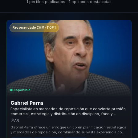
1 perfiles publicados · 1 opciones destacadas
Recomendado CHM · TOP 1
Disponible
Gabriel Parra
Especialista en mercados de reposición que convierte presión
comercial, estrategia y distribución en disciplina, foco y
ejecución para equipos de ventas.
AR
Gabriel Parra ofrece un enfoque único en planificación estratégica
y mercados de reposición, combinando su vasta experiencia con
un estil...