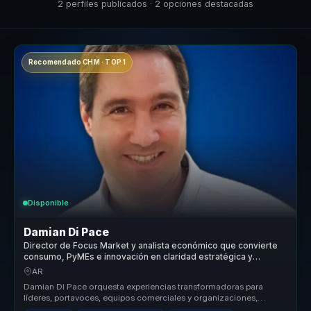
2 perfiles publicados · 2 opciones destacadas
Recomendado CHM · TOP 1
Disponible
Damian Di Pace
Director de Focus Market y analista económico que convierte
consumo, PyMEs e innovación en claridad estratégica y
mejores decisiones comerciales para líderes.
AR
Damian Di Pace orquesta experiencias transformadoras para
líderes, portavoces, equipos comerciales y organizaciones,
permitiéndoles dejar...