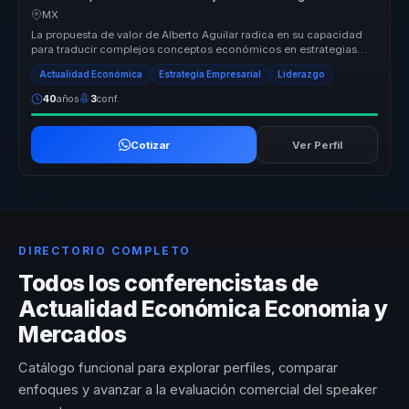
claridad para lideres.
MX
La propuesta de valor de Alberto Aguilar radica en su capacidad
para traducir complejos conceptos económicos en estrategias
prácticas que...
Actualidad Económica
Estrategia Empresarial
Liderazgo
40
años
3
conf.
Cotizar
Ver Perfil
DIRECTORIO COMPLETO
Todos los conferencistas de
Actualidad Económica Economia y
Mercados
Catálogo funcional para explorar perfiles, comparar
enfoques y avanzar a la evaluación comercial del speaker