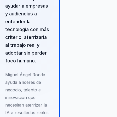
permite identificar oportunid
ayudar a empresas
para integrar la tecnología de
manera efectiva en el aprend
y audiencias a
mejorando los resultados
entender la
educativos y preparando a l
tecnología con más
estudiantes para un futuro dig
criterio, aterrizarla
Además, su compromiso con
sostenibilidad y la responsab
al trabajo real y
social asegura que las soluc
adoptar sin perder
que propone no solo sean
foco humano.
efectivas, sino también ética
conscientes del impacto
ambiental. Ronda es un defe
Miguel Ángel Ronda
apasionado de la educación 
ayuda a lideres de
futuro, promoviendo un enfo
negocio, talento e
que combina habilidades digi
innovacion que
con prácticas sostenibles pa
preparar a las nuevas
necesitan aterrizar la
generaciones para los desaf
IA a resultados reales
del mañana.