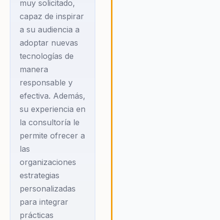
ofrecer soluciones innovador
muy solicitado,
problemas complejos,
capaz de inspirar
beneficiando a diferentes
a su audiencia a
colectivos. Además, su
adoptar nuevas
compromiso con la sostenibi
tecnologías de
y la responsabilidad social
manera
asegura que las soluciones 
propone no solo sean efecti
responsable y
sino también éticas y consci
efectiva. Además,
del impacto ambiental. Rond
su experiencia en
un defensor apasionado de l
la consultoría le
educación del futuro,
permite ofrecer a
promoviendo un enfoque qu
combina habilidades digitale
las
prácticas sostenibles para
organizaciones
preparar a las nuevas
estrategias
generaciones para los desaf
personalizadas
del mañana.
para integrar
prácticas