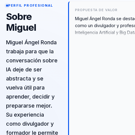
PERFIL PROFESIONAL
PROPUESTA DE VALOR
Sobre
Miguel Ángel Ronda se desta
Miguel
como un divulgador y profes
Inteligencia Artificial y Big Dat
conocido por su amor por la
Miguel Ángel Ronda
posibilidades que la IA Gener
trabaja para que la
ofrece a diferentes colectivo
conversación sobre
propuesta de valor radica en
capacidad para transformar l
IA deje de ser
educación mediante la aplica
abstracta y se
práctica de estas tecnología
vuelva útil para
avanzadas. Como speaker e
conferencias y formador de
aprender, decidir y
profesionales, Ronda ofrece
prepararse mejor.
perspectiva única que combi
Su experiencia
innovación educativa con un
enfoque práctico y aplicable.
como divulgador y
experiencia en el campo le
formador le permite