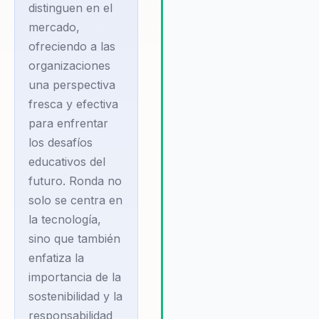
empresas las herramientas
distinguen en el
necesarias para enfrentar los
mercado,
desafíos del futuro con confi
ofreciendo a las
y creatividad. Su compromis
organizaciones
la excelencia educativa y su
una perspectiva
capacidad para liderar proye
fresca y efectiva
transformadores lo convierte
un aliado estratégico para
para enfrentar
cualquier organización que 
los desafíos
mejorar su competitividad y
educativos del
prepararse para un futuro m
futuro. Ronda no
consciente y tecnológicame
solo se centra en
avanzado.
la tecnología,
sino que también
enfatiza la
importancia de la
sostenibilidad y la
responsabilidad