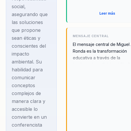
social,
Leer más
asegurando que
las soluciones
que propone
MENSAJE CENTRAL
sean éticas y
El mensaje central de Miguel
conscientes del
Ronda es la transformación
impacto
educativa a través de la
ambiental. Su
inteligencia artificial y el Big 
habilidad para
promoviendo un futuro más
comunicar
consciente y responsable. R
enfatiza la importancia de int
conceptos
estas tecnologías avanzadas
complejos de
aprendizaje para mejorar los
manera clara y
resultados educativos y prep
accesible lo
a los estudiantes para un fut
convierte en un
digital. Su enfoque se centra 
conferencista
utilización de la IA Generativ