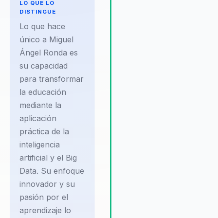
LO QUE LO
motivan y enganchan a la
DISTINGUE
audiencia, haciendo que tem
Lo que hace
complejos sean accesibles y
único a Miguel
emocionantes, lo que resulta
Ángel Ronda es
un cambio observable en la c
su capacidad
organizacional y en la prepar
de los equipos para el futuro.
para transformar
Ronda es conocido por su
la educación
habilidad para inspirar a los
mediante la
participantes a pensar de m
aplicación
crítica y creativa sobre el uso
práctica de la
inteligencia artificial y el Big 
inteligencia
resultando en equipos más
cohesionados, líderes más
artificial y el Big
efectivos y una cultura
Data. Su enfoque
transformada. Además, su
innovador y su
enfoque en la integración de
pasión por el
habilidades digitales con prá
aprendizaje lo
sostenibles proporciona a la