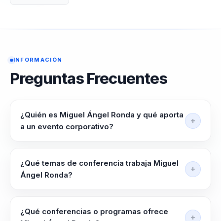
INFORMACIÓN
Preguntas Frecuentes
¿Quién es Miguel Ángel Ronda y qué aporta
a un evento corporativo?
Miguel Ángel Ronda ayuda a lideres de negocio,
talento e innovacion que necesitan aterrizar la IA a
¿Qué temas de conferencia trabaja Miguel
resultados reales a entender como usar IA y
Ángel Ronda?
prepararse para el futuro del trabajo sin perder foco
Miguel Ángel Ronda trabaja temas como Inteligencia
humano.
Artificial, Big Data, Prácticas Sostenibles, Educación
¿Qué conferencias o programas ofrece
del Futuro, Habilidades Digitales y Transformación