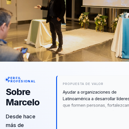
PERFIL
PROFESIONAL
PROPUESTA DE VALOR
Sobre
Ayudar a organizaciones de
Latinoamérica a desarrollar lídere
Marcelo
que formen personas, fortalezca
equipos y conviertan confianza,
Desde hace
autonomía, aprendizaje y cultura
más de
humana en decisiones más