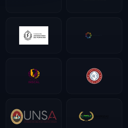
liderazgo en una
ventaja
competitiva
concreta.