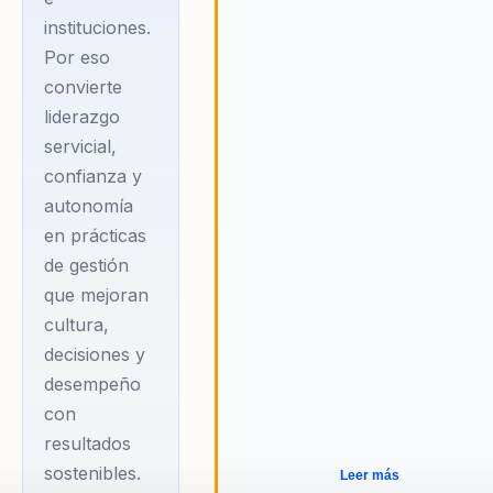
quince años a
instituciones.
empresas,
Por eso
convierte
universidades e
liderazgo
instituciones de
servicial,
Latinoamérica en
confianza y
procesos de
autonomía
transformación
en prácticas
cultural,
de gestión
desarrollo de
que mejoran
equipos y
cultura,
fortalecimiento del
decisiones y
liderazgo.
desempeño
con
Su propuesta
resultados
pone en el centro
sostenibles.
Leer más