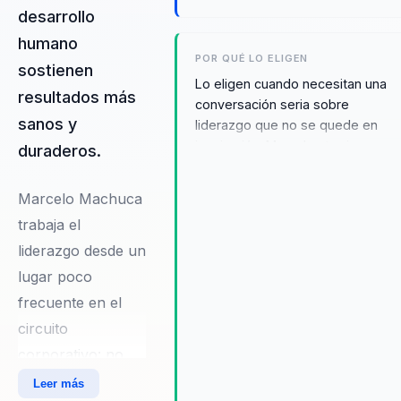
desarrollo
humano
POR QUÉ LO ELIGEN
sostienen
Lo eligen cuando necesitan una
resultados más
conversación seria sobre
sanos y
liderazgo que no se quede en
inspiración. Marcelo aterriza
duraderos.
confianza, autonomía y desarrollo
humano en decisiones de gestión
Marcelo Machuca
formación de líderes y cultura
trabaja el
aplicable para equipos que debe
rendir sin perder humanidad.
liderazgo desde un
lugar poco
frecuente en el
circuito
corporativo: no
como una suma
Leer más