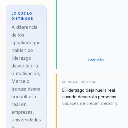
de técnicas para
dirigir mejor, sino
LO QUE LO
como la capacidad
DISTINGUE
de desarrollar
A diferencia
personas capaces
de los
speakers que
de crecer, decidir
hablan de
y colaborar con
liderazgo
mayor autonomía.
Leer más
desde teoría
Especialista
o motivación,
internacional en
Marcelo
MENSAJE CENTRAL
liderazgo servicial,
trabaja desde
El liderazgo deja huella real
consultor
consultoría
cuando desarrolla personas
organizacional,
capaces de crecer, decidir y
real en
docente y autor,
sostener resultados sin depende
empresas,
del control.
acompaña desde
universidades
hace más de
e