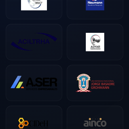
tecnología
reemplaza la
capacidad humana
de inspirar, formar
criterio y construir
relaciones de
trabajo sanas. Sus
conferencias
abren
conversaciones
maduras, dejan
herramientas
aplicables y
ayudan a
convertir cultura y