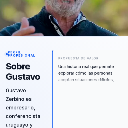
PERFIL
PROFESIONAL
PROPUESTA DE VALOR
Sobre
Una historia real que permite
explorar cómo las personas
Gustavo
aceptan situaciones difíciles,
actúan con propósito y sostienen
Gustavo
al equipo cuando las condiciones
Zerbino es
cambian.
empresario,
conferencista
uruguayo y