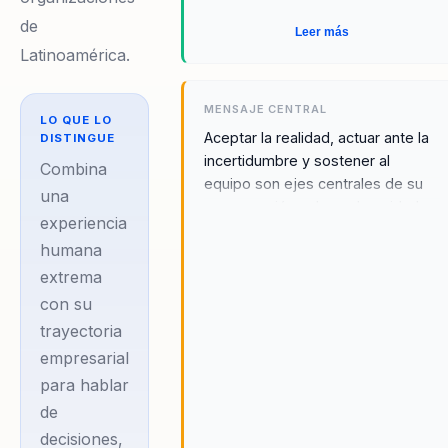
de
Leer más
Latinoamérica.
MENSAJE CENTRAL
LO QUE LO
Aceptar la realidad, actuar ante la
DISTINGUE
incertidumbre y sostener al
Combina
equipo son ejes centrales de su
una
conversación sobre adversidad y
experiencia
liderazgo.
humana
extrema
con su
trayectoria
empresarial
para hablar
de
decisiones,